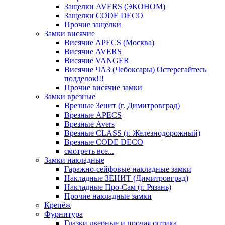
Защелки AVERS (ЭКОНОМ)
Защелки CODE DECO
Прочие защелки
Замки висячие
Висячие APECS (Москва)
Висячие AVERS
Висячие VANGER
Висячие ЧАЗ (Чебоксары) Остерегайтесь
подделок!!!
Прочие висячие замки
Замки врезные
Врезные Зенит (г. Димитровград)
Врезные APECS
Врезные Avers
Врезные CLASS (г. Железнодорожный)
Врезные CODE DECO
смотреть все...
Замки накладные
Гаражно-сейфовые накладные замки
Накладные ЗЕНИТ (Димитровград)
Накладные Про-Сам (г. Рязань)
Прочие накладные замки
Крепёж
Фурнитура
Глазки дверные и прочая оптика