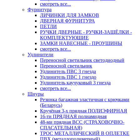
смотреть все...
Фурнитура
ЛИЧИНКИ ДЛЯ ЗАМКОВ
ДВЕРНАЯ ФУРНИТУРА
ПЕТЛИ
РУЧКИ ДВЕРНЫЕ - РУЧКИ-ЗАЩЁЛКИ -
КОМПЛЕКТУЮЩИЕ
ЗАМКИ НАВЕСНЫЕ - ПРОУШИНЫ
смотреть все...
Удлинители
Переносной светильник светодиодный
Переносной светильник
Удлинитель ПВС 3 гнезда
Удлинитель ПВС 1 гнездо
Удлинитель каучуковый 3 гнезда
смотреть все...
Шнуры
Резинка багажная эластичная с крючками
(Беларусь)
Кручёная 3-х прядная ПОЛИЭФИРНАЯ
16-ти ПРЯДНАЯ полиамидная
48-ми прядная ВСС (СТРАХОВОЧНО-
СПАСАТЕЛЬНАЯ)
ТРОС МЕТАЛЛИЧЕСКИЙ В ОПЛЕТКЕ
ПВХ (металлополимерный)