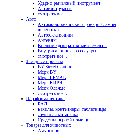
Ударно-рычажный инструмент
Автоинструмент
смотреть все...
Авто
Автомобильный свет / фонари / лампы
переноски
Автоэлектроника
Антенны
Внешние декоративные элементы
Внутрисалонные аксессуары
смотреть все...
Звездные проекты
BY Street Couture
Мерч BY
Мерч ЕРМАК
Мерч КИРЯ
Мерч Одежда
смотреть все...
Парафармацевтика
БАД
Бахилы, контейнеры, таблетницы
Лечебная косметика
Средства первой помощи
Товары для животных
Амуниция