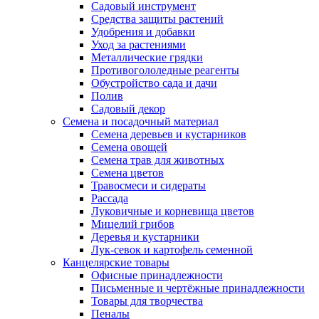
Садовый инструмент
Средства защиты растений
Удобрения и добавки
Уход за растениями
Металлические грядки
Противогололедные реагенты
Обустройство сада и дачи
Полив
Садовый декор
Семена и посадочный материал
Семена деревьев и кустарников
Семена овощей
Семена трав для животных
Семена цветов
Травосмеси и сидераты
Рассада
Луковичные и корневища цветов
Мицелий грибов
Деревья и кустарники
Лук-севок и картофель семенной
Канцелярские товары
Офисные принадлежности
Письменные и чертёжные принадлежности
Товары для творчества
Пеналы