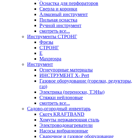
Оснастка для перфораторов
Сверла и коронки
Алмазный инструмент
Пильная оснастка
Ручной инструмент
смотреть все...
Инструменты СТРОНГ
Фрезы
СТРОНГ
Е
Maxprospa
Инструмент
Огнеупорные материалы
ИНСТРУМЕНТ X- Pert
Газовое оборудование (горелки, редукторы,
газ)
Электрика (переноски, ТЭНы)
Стяжки нейлоновые
смотреть все...
Садово-огородный инвентарь
Скотч KRAFTBAND
Хомуты нержавеющая сталь
Электроводонагреватели
Насосы вибрационные
Сварочное и газовое оборудование