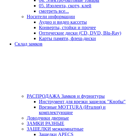
04. Электро-бытовые товары
05. Изолента, скотч, клей
смотреть все...
Носители информации
Аудио и видео кассеты
Конверты, стойки и прочее
Оптические диски (CD, DVD, Blu-Ray)
Карты памяти, флеш-диски
Склад замков
РАСПРОДАЖА Замков и фурнитуры
Инструмент для врезки защелок "Кнобы"
Врезные MOTTURA (Италия) и
комплектующие
Доводчики дверные
ЗАМКИ РАЗНЫЕ
ЗАЩЕЛКИ межкомнатные
Защелки APECS