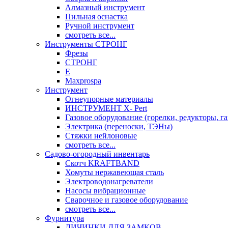
Алмазный инструмент
Пильная оснастка
Ручной инструмент
смотреть все...
Инструменты СТРОНГ
Фрезы
СТРОНГ
Е
Maxprospa
Инструмент
Огнеупорные материалы
ИНСТРУМЕНТ X- Pert
Газовое оборудование (горелки, редукторы, га
Электрика (переноски, ТЭНы)
Стяжки нейлоновые
смотреть все...
Садово-огородный инвентарь
Скотч KRAFTBAND
Хомуты нержавеющая сталь
Электроводонагреватели
Насосы вибрационные
Сварочное и газовое оборудование
смотреть все...
Фурнитура
ЛИЧИНКИ ДЛЯ ЗАМКОВ