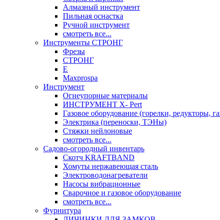
Алмазный инструмент
Пильная оснастка
Ручной инструмент
смотреть все...
Инструменты СТРОНГ
Фрезы
СТРОНГ
Е
Maxprospa
Инструмент
Огнеупорные материалы
ИНСТРУМЕНТ X- Pert
Газовое оборудование (горелки, редукторы, га
Электрика (переноски, ТЭНы)
Стяжки нейлоновые
смотреть все...
Садово-огородный инвентарь
Скотч KRAFTBAND
Хомуты нержавеющая сталь
Электроводонагреватели
Насосы вибрационные
Сварочное и газовое оборудование
смотреть все...
Фурнитура
ЛИЧИНКИ ДЛЯ ЗАМКОВ