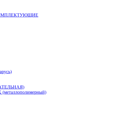
 КОМПЛЕКТУЮЩИЕ
арусь)
САТЕЛЬНАЯ)
металлополимерный)