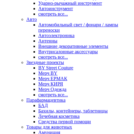
Ударно-рычажный инструмент
Автоинструмент
смотреть все...
Авто
Автомобильный свет / фонари / лампы
переноски
Автоэлектроника
Антенны
Внешние декоративные элементы
Внутрисалонные аксессуары
смотреть все...
Звездные проекты
BY Street Couture
Мерч BY
Мерч ЕРМАК
Мерч КИРЯ
Мерч Одежда
смотреть все...
Парафармацевтика
БАД
Бахилы, контейнеры, таблетницы
Лечебная косметика
Средства первой помощи
Товары для животных
Амуниция