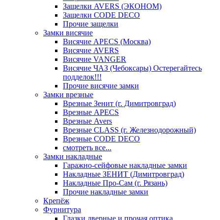
Защелки AVERS (ЭКОНОМ)
Защелки CODE DECO
Прочие защелки
Замки висячие
Висячие APECS (Москва)
Висячие AVERS
Висячие VANGER
Висячие ЧАЗ (Чебоксары) Остерегайтесь
подделок!!!
Прочие висячие замки
Замки врезные
Врезные Зенит (г. Димитровград)
Врезные APECS
Врезные Avers
Врезные CLASS (г. Железнодорожный)
Врезные CODE DECO
смотреть все...
Замки накладные
Гаражно-сейфовые накладные замки
Накладные ЗЕНИТ (Димитровград)
Накладные Про-Сам (г. Рязань)
Прочие накладные замки
Крепёж
Фурнитура
Глазки дверные и прочая оптика