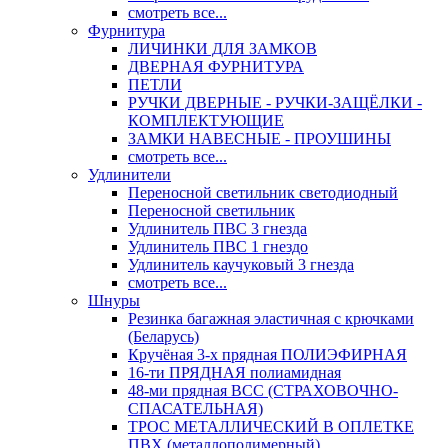
смотреть все...
Фурнитура
ЛИЧИНКИ ДЛЯ ЗАМКОВ
ДВЕРНАЯ ФУРНИТУРА
ПЕТЛИ
РУЧКИ ДВЕРНЫЕ - РУЧКИ-ЗАЩЁЛКИ -
КОМПЛЕКТУЮЩИЕ
ЗАМКИ НАВЕСНЫЕ - ПРОУШИНЫ
смотреть все...
Удлинители
Переносной светильник светодиодный
Переносной светильник
Удлинитель ПВС 3 гнезда
Удлинитель ПВС 1 гнездо
Удлинитель каучуковый 3 гнезда
смотреть все...
Шнуры
Резинка багажная эластичная с крючками
(Беларусь)
Кручёная 3-х прядная ПОЛИЭФИРНАЯ
16-ти ПРЯДНАЯ полиамидная
48-ми прядная ВСС (СТРАХОВОЧНО-
СПАСАТЕЛЬНАЯ)
ТРОС МЕТАЛЛИЧЕСКИЙ В ОПЛЕТКЕ
ПВХ (металлополимерный)