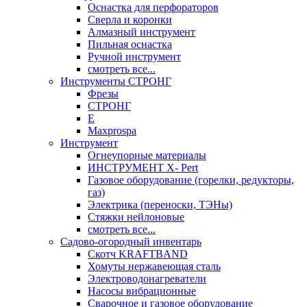
Оснастка для перфораторов
Сверла и коронки
Алмазный инструмент
Пильная оснастка
Ручной инструмент
смотреть все...
Инструменты СТРОНГ
Фрезы
СТРОНГ
Е
Maxprospa
Инструмент
Огнеупорные материалы
ИНСТРУМЕНТ X- Pert
Газовое оборудование (горелки, редукторы,
газ)
Электрика (переноски, ТЭНы)
Стяжки нейлоновые
смотреть все...
Садово-огородный инвентарь
Скотч KRAFTBAND
Хомуты нержавеющая сталь
Электроводонагреватели
Насосы вибрационные
Сварочное и газовое оборудование