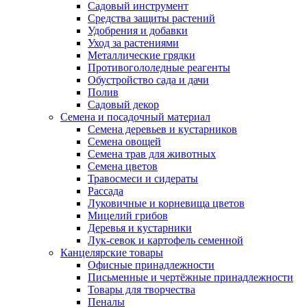
Садовый инструмент
Средства защиты растений
Удобрения и добавки
Уход за растениями
Металлические грядки
Противогололедные реагенты
Обустройство сада и дачи
Полив
Садовый декор
Семена и посадочный материал
Семена деревьев и кустарников
Семена овощей
Семена трав для животных
Семена цветов
Травосмеси и сидераты
Рассада
Луковичные и корневища цветов
Мицелий грибов
Деревья и кустарники
Лук-севок и картофель семенной
Канцелярские товары
Офисные принадлежности
Письменные и чертёжные принадлежности
Товары для творчества
Пеналы