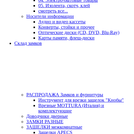
04. Электро-бытовые товары
05. Изолента, скотч, клей
смотреть все...
Носители информации
Аудио и видео кассеты
Конверты, стойки и прочее
Оптические диски (CD, DVD, Blu-Ray)
Карты памяти, флеш-диски
Склад замков
РАСПРОДАЖА Замков и фурнитуры
Инструмент для врезки защелок "Кнобы"
Врезные MOTTURA (Италия) и
комплектующие
Доводчики дверные
ЗАМКИ РАЗНЫЕ
ЗАЩЕЛКИ межкомнатные
Защелки APECS