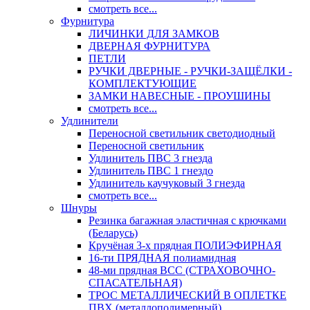
смотреть все...
Фурнитура
ЛИЧИНКИ ДЛЯ ЗАМКОВ
ДВЕРНАЯ ФУРНИТУРА
ПЕТЛИ
РУЧКИ ДВЕРНЫЕ - РУЧКИ-ЗАЩЁЛКИ -
КОМПЛЕКТУЮЩИЕ
ЗАМКИ НАВЕСНЫЕ - ПРОУШИНЫ
смотреть все...
Удлинители
Переносной светильник светодиодный
Переносной светильник
Удлинитель ПВС 3 гнезда
Удлинитель ПВС 1 гнездо
Удлинитель каучуковый 3 гнезда
смотреть все...
Шнуры
Резинка багажная эластичная с крючками
(Беларусь)
Кручёная 3-х прядная ПОЛИЭФИРНАЯ
16-ти ПРЯДНАЯ полиамидная
48-ми прядная ВСС (СТРАХОВОЧНО-
СПАСАТЕЛЬНАЯ)
ТРОС МЕТАЛЛИЧЕСКИЙ В ОПЛЕТКЕ
ПВХ (металлополимерный)