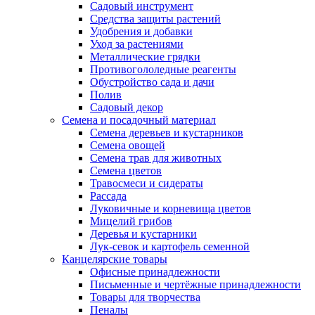
Садовый инструмент
Средства защиты растений
Удобрения и добавки
Уход за растениями
Металлические грядки
Противогололедные реагенты
Обустройство сада и дачи
Полив
Садовый декор
Семена и посадочный материал
Семена деревьев и кустарников
Семена овощей
Семена трав для животных
Семена цветов
Травосмеси и сидераты
Рассада
Луковичные и корневища цветов
Мицелий грибов
Деревья и кустарники
Лук-севок и картофель семенной
Канцелярские товары
Офисные принадлежности
Письменные и чертёжные принадлежности
Товары для творчества
Пеналы