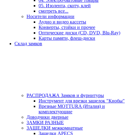
04. Электро-бытовые товары
05. Изолента, скотч, клей
смотреть все...
Носители информации
Аудио и видео кассеты
Конверты, стойки и прочее
Оптические диски (CD, DVD, Blu-Ray)
Карты памяти, флеш-диски
Склад замков
РАСПРОДАЖА Замков и фурнитуры
Инструмент для врезки защелок "Кнобы"
Врезные MOTTURA (Италия) и
комплектующие
Доводчики дверные
ЗАМКИ РАЗНЫЕ
ЗАЩЕЛКИ межкомнатные
Защелки APECS