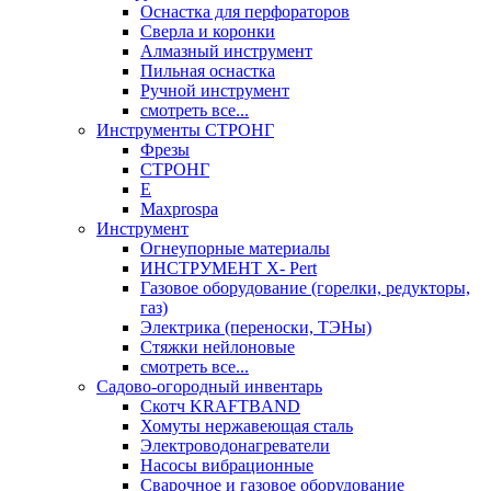
Оснастка для перфораторов
Сверла и коронки
Алмазный инструмент
Пильная оснастка
Ручной инструмент
смотреть все...
Инструменты СТРОНГ
Фрезы
СТРОНГ
Е
Maxprospa
Инструмент
Огнеупорные материалы
ИНСТРУМЕНТ X- Pert
Газовое оборудование (горелки, редукторы,
газ)
Электрика (переноски, ТЭНы)
Стяжки нейлоновые
смотреть все...
Садово-огородный инвентарь
Скотч KRAFTBAND
Хомуты нержавеющая сталь
Электроводонагреватели
Насосы вибрационные
Сварочное и газовое оборудование