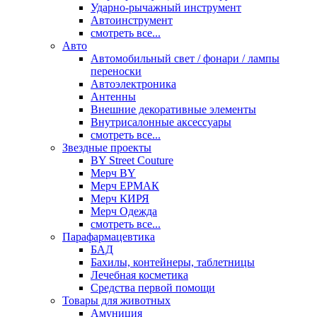
Ударно-рычажный инструмент
Автоинструмент
смотреть все...
Авто
Автомобильный свет / фонари / лампы
переноски
Автоэлектроника
Антенны
Внешние декоративные элементы
Внутрисалонные аксессуары
смотреть все...
Звездные проекты
BY Street Couture
Мерч BY
Мерч ЕРМАК
Мерч КИРЯ
Мерч Одежда
смотреть все...
Парафармацевтика
БАД
Бахилы, контейнеры, таблетницы
Лечебная косметика
Средства первой помощи
Товары для животных
Амуниция