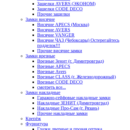
Защелки AVERS (ЭКОНОМ)
Защелки CODE DECO
Прочие защелки
Замки висячие
Висячие APECS (Москва)
Висячие AVERS
Висячие VANGER
Висячие ЧАЗ (Чебоксары) Остерегайтесь
подделок!!!
Прочие висячие замки
Замки врезные
Врезные Зенит (г. Димитровград)
Врезные APECS
Врезные Avers
Врезные CLASS (г. Железнодорожный)
Врезные CODE DECO
смотреть все...
Замки накладные
Гаражно-сейфовые накладные замки
Накладные ЗЕНИТ (Димитровград)
Накладные Про-Сам (г. Рязань)
Прочие накладные замки
Крепёж
Фурнитура
Глазки дверные и прочая оптика