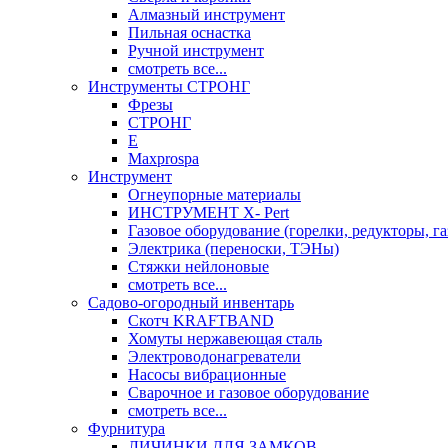
Алмазный инструмент
Пильная оснастка
Ручной инструмент
смотреть все...
Инструменты СТРОНГ
Фрезы
СТРОНГ
Е
Maxprospa
Инструмент
Огнеупорные материалы
ИНСТРУМЕНТ X- Pert
Газовое оборудование (горелки, редукторы, га
Электрика (переноски, ТЭНы)
Стяжки нейлоновые
смотреть все...
Садово-огородный инвентарь
Скотч KRAFTBAND
Хомуты нержавеющая сталь
Электроводонагреватели
Насосы вибрационные
Сварочное и газовое оборудование
смотреть все...
Фурнитура
ЛИЧИНКИ ДЛЯ ЗАМКОВ