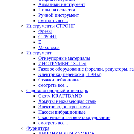
Алмазный инструмент
Пильная оснастка
Ручной инструмент
смотреть все...
Инструменты СТРОНГ
Фрезы
СТРОНГ
Е
Maxprospa
Инструмент
Огнеупорные материалы
ИНСТРУМЕНТ X- Pert
Газовое оборудование (горелки, редукторы, га
Электрика (переноски, ТЭНы)
Стяжки нейлоновые
смотреть все...
Садово-огородный инвентарь
Скотч KRAFTBAND
Хомуты нержавеющая сталь
Электроводонагреватели
Насосы вибрационные
Сварочное и газовое оборудование
смотреть все...
Фурнитура
ЛИЧИНКИ ДЛЯ ЗАМКОВ