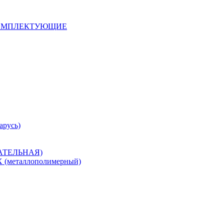
 КОМПЛЕКТУЮЩИЕ
арусь)
САТЕЛЬНАЯ)
металлополимерный)