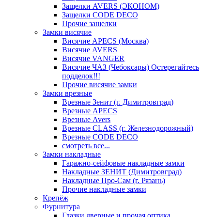
Защелки AVERS (ЭКОНОМ)
Защелки CODE DECO
Прочие защелки
Замки висячие
Висячие APECS (Москва)
Висячие AVERS
Висячие VANGER
Висячие ЧАЗ (Чебоксары) Остерегайтесь
подделок!!!
Прочие висячие замки
Замки врезные
Врезные Зенит (г. Димитровград)
Врезные APECS
Врезные Avers
Врезные CLASS (г. Железнодорожный)
Врезные CODE DECO
смотреть все...
Замки накладные
Гаражно-сейфовые накладные замки
Накладные ЗЕНИТ (Димитровград)
Накладные Про-Сам (г. Рязань)
Прочие накладные замки
Крепёж
Фурнитура
Глазки дверные и прочая оптика