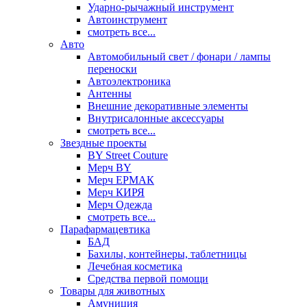
Ударно-рычажный инструмент
Автоинструмент
смотреть все...
Авто
Автомобильный свет / фонари / лампы
переноски
Автоэлектроника
Антенны
Внешние декоративные элементы
Внутрисалонные аксессуары
смотреть все...
Звездные проекты
BY Street Couture
Мерч BY
Мерч ЕРМАК
Мерч КИРЯ
Мерч Одежда
смотреть все...
Парафармацевтика
БАД
Бахилы, контейнеры, таблетницы
Лечебная косметика
Средства первой помощи
Товары для животных
Амуниция