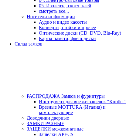
04. Электро-бытовые товары
05. Изолента, скотч, клей
смотреть все...
Носители информации
Аудио и видео кассеты
Конверты, стойки и прочее
Оптические диски (CD, DVD, Blu-Ray)
Карты памяти, флеш-диски
Склад замков
РАСПРОДАЖА Замков и фурнитуры
Инструмент для врезки защелок "Кнобы"
Врезные MOTTURA (Италия) и
комплектующие
Доводчики дверные
ЗАМКИ РАЗНЫЕ
ЗАЩЕЛКИ межкомнатные
Защелки APECS