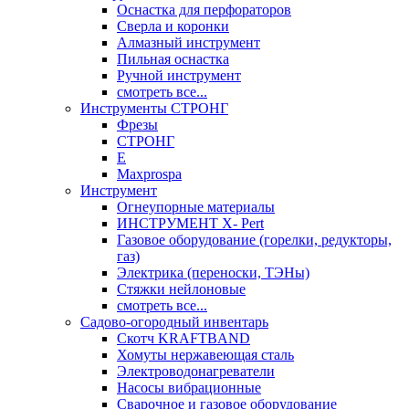
Оснастка для перфораторов
Сверла и коронки
Алмазный инструмент
Пильная оснастка
Ручной инструмент
смотреть все...
Инструменты СТРОНГ
Фрезы
СТРОНГ
Е
Maxprospa
Инструмент
Огнеупорные материалы
ИНСТРУМЕНТ X- Pert
Газовое оборудование (горелки, редукторы,
газ)
Электрика (переноски, ТЭНы)
Стяжки нейлоновые
смотреть все...
Садово-огородный инвентарь
Скотч KRAFTBAND
Хомуты нержавеющая сталь
Электроводонагреватели
Насосы вибрационные
Сварочное и газовое оборудование