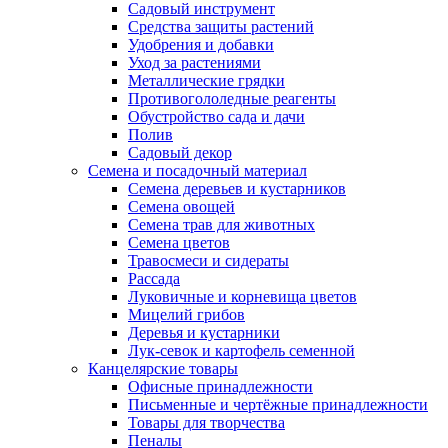
Садовый инструмент
Средства защиты растений
Удобрения и добавки
Уход за растениями
Металлические грядки
Противогололедные реагенты
Обустройство сада и дачи
Полив
Садовый декор
Семена и посадочный материал
Семена деревьев и кустарников
Семена овощей
Семена трав для животных
Семена цветов
Травосмеси и сидераты
Рассада
Луковичные и корневища цветов
Мицелий грибов
Деревья и кустарники
Лук-севок и картофель семенной
Канцелярские товары
Офисные принадлежности
Письменные и чертёжные принадлежности
Товары для творчества
Пеналы