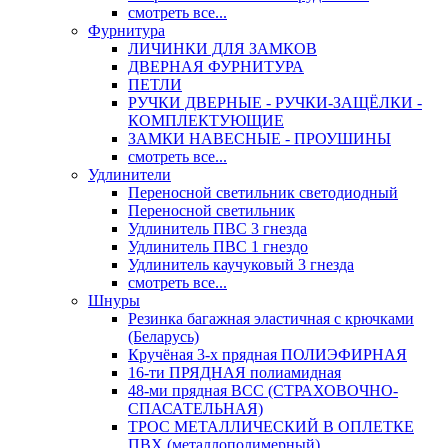
смотреть все...
Фурнитура
ЛИЧИНКИ ДЛЯ ЗАМКОВ
ДВЕРНАЯ ФУРНИТУРА
ПЕТЛИ
РУЧКИ ДВЕРНЫЕ - РУЧКИ-ЗАЩЁЛКИ -
КОМПЛЕКТУЮЩИЕ
ЗАМКИ НАВЕСНЫЕ - ПРОУШИНЫ
смотреть все...
Удлинители
Переносной светильник светодиодный
Переносной светильник
Удлинитель ПВС 3 гнезда
Удлинитель ПВС 1 гнездо
Удлинитель каучуковый 3 гнезда
смотреть все...
Шнуры
Резинка багажная эластичная с крючками
(Беларусь)
Кручёная 3-х прядная ПОЛИЭФИРНАЯ
16-ти ПРЯДНАЯ полиамидная
48-ми прядная ВСС (СТРАХОВОЧНО-
СПАСАТЕЛЬНАЯ)
ТРОС МЕТАЛЛИЧЕСКИЙ В ОПЛЕТКЕ
ПВХ (металлополимерный)