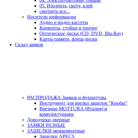
04. Электро-бытовые товары
05. Изолента, скотч, клей
смотреть все...
Носители информации
Аудио и видео кассеты
Конверты, стойки и прочее
Оптические диски (CD, DVD, Blu-Ray)
Карты памяти, флеш-диски
Склад замков
РАСПРОДАЖА Замков и фурнитуры
Инструмент для врезки защелок "Кнобы"
Врезные MOTTURA (Италия) и
комплектующие
Доводчики дверные
ЗАМКИ РАЗНЫЕ
ЗАЩЕЛКИ межкомнатные
Защелки APECS