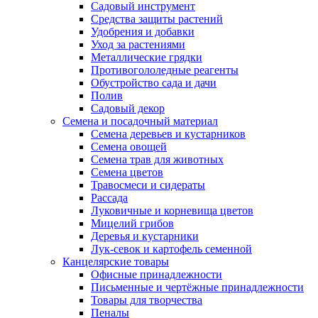
Садовый инструмент
Средства защиты растений
Удобрения и добавки
Уход за растениями
Металлические грядки
Противогололедные реагенты
Обустройство сада и дачи
Полив
Садовый декор
Семена и посадочный материал
Семена деревьев и кустарников
Семена овощей
Семена трав для животных
Семена цветов
Травосмеси и сидераты
Рассада
Луковичные и корневища цветов
Мицелий грибов
Деревья и кустарники
Лук-севок и картофель семенной
Канцелярские товары
Офисные принадлежности
Письменные и чертёжные принадлежности
Товары для творчества
Пеналы