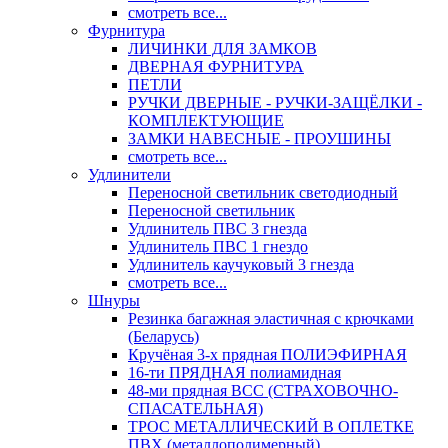
смотреть все...
Фурнитура
ЛИЧИНКИ ДЛЯ ЗАМКОВ
ДВЕРНАЯ ФУРНИТУРА
ПЕТЛИ
РУЧКИ ДВЕРНЫЕ - РУЧКИ-ЗАЩЁЛКИ -
КОМПЛЕКТУЮЩИЕ
ЗАМКИ НАВЕСНЫЕ - ПРОУШИНЫ
смотреть все...
Удлинители
Переносной светильник светодиодный
Переносной светильник
Удлинитель ПВС 3 гнезда
Удлинитель ПВС 1 гнездо
Удлинитель каучуковый 3 гнезда
смотреть все...
Шнуры
Резинка багажная эластичная с крючками
(Беларусь)
Кручёная 3-х прядная ПОЛИЭФИРНАЯ
16-ти ПРЯДНАЯ полиамидная
48-ми прядная ВСС (СТРАХОВОЧНО-
СПАСАТЕЛЬНАЯ)
ТРОС МЕТАЛЛИЧЕСКИЙ В ОПЛЕТКЕ
ПВХ (металлополимерный)