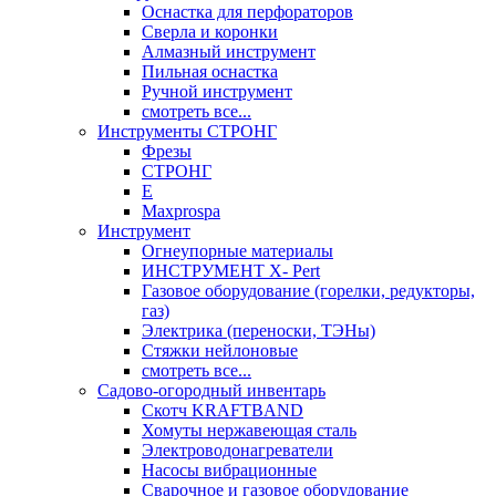
Оснастка для перфораторов
Сверла и коронки
Алмазный инструмент
Пильная оснастка
Ручной инструмент
смотреть все...
Инструменты СТРОНГ
Фрезы
СТРОНГ
Е
Maxprospa
Инструмент
Огнеупорные материалы
ИНСТРУМЕНТ X- Pert
Газовое оборудование (горелки, редукторы,
газ)
Электрика (переноски, ТЭНы)
Стяжки нейлоновые
смотреть все...
Садово-огородный инвентарь
Скотч KRAFTBAND
Хомуты нержавеющая сталь
Электроводонагреватели
Насосы вибрационные
Сварочное и газовое оборудование