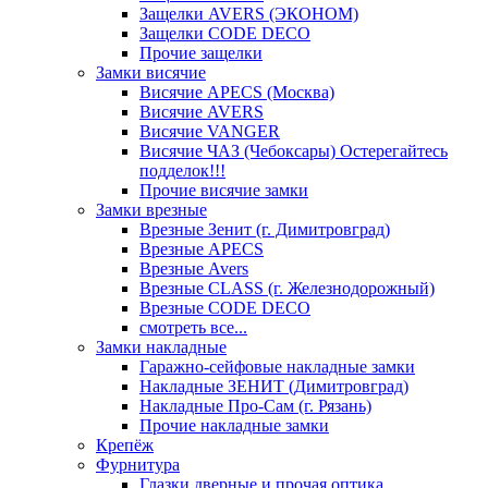
Защелки AVERS (ЭКОНОМ)
Защелки CODE DECO
Прочие защелки
Замки висячие
Висячие APECS (Москва)
Висячие AVERS
Висячие VANGER
Висячие ЧАЗ (Чебоксары) Остерегайтесь
подделок!!!
Прочие висячие замки
Замки врезные
Врезные Зенит (г. Димитровград)
Врезные APECS
Врезные Avers
Врезные CLASS (г. Железнодорожный)
Врезные CODE DECO
смотреть все...
Замки накладные
Гаражно-сейфовые накладные замки
Накладные ЗЕНИТ (Димитровград)
Накладные Про-Сам (г. Рязань)
Прочие накладные замки
Крепёж
Фурнитура
Глазки дверные и прочая оптика