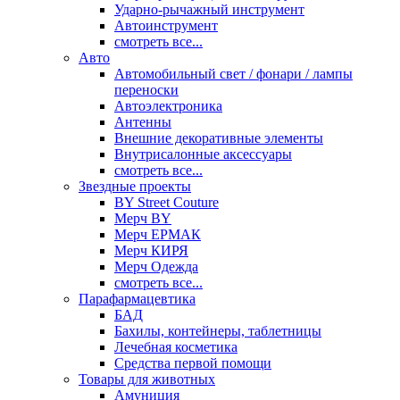
Ударно-рычажный инструмент
Автоинструмент
смотреть все...
Авто
Автомобильный свет / фонари / лампы
переноски
Автоэлектроника
Антенны
Внешние декоративные элементы
Внутрисалонные аксессуары
смотреть все...
Звездные проекты
BY Street Couture
Мерч BY
Мерч ЕРМАК
Мерч КИРЯ
Мерч Одежда
смотреть все...
Парафармацевтика
БАД
Бахилы, контейнеры, таблетницы
Лечебная косметика
Средства первой помощи
Товары для животных
Амуниция