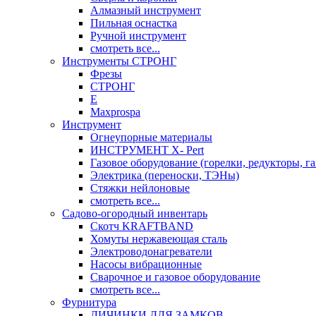
Алмазный инструмент
Пильная оснастка
Ручной инструмент
смотреть все...
Инструменты СТРОНГ
Фрезы
СТРОНГ
Е
Maxprospa
Инструмент
Огнеупорные материалы
ИНСТРУМЕНТ X- Pert
Газовое оборудование (горелки, редукторы, га
Электрика (переноски, ТЭНы)
Стяжки нейлоновые
смотреть все...
Садово-огородный инвентарь
Скотч KRAFTBAND
Хомуты нержавеющая сталь
Электроводонагреватели
Насосы вибрационные
Сварочное и газовое оборудование
смотреть все...
Фурнитура
ЛИЧИНКИ ДЛЯ ЗАМКОВ