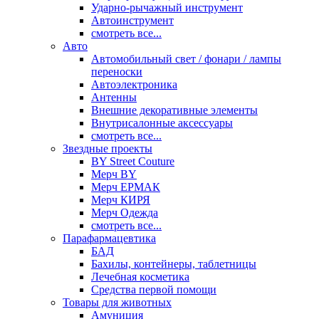
Ударно-рычажный инструмент
Автоинструмент
смотреть все...
Авто
Автомобильный свет / фонари / лампы
переноски
Автоэлектроника
Антенны
Внешние декоративные элементы
Внутрисалонные аксессуары
смотреть все...
Звездные проекты
BY Street Couture
Мерч BY
Мерч ЕРМАК
Мерч КИРЯ
Мерч Одежда
смотреть все...
Парафармацевтика
БАД
Бахилы, контейнеры, таблетницы
Лечебная косметика
Средства первой помощи
Товары для животных
Амуниция