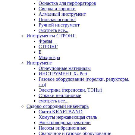
Оснастка для перфораторов
Сверла и коронки
Алмазный инструмент
Пильная оснастка
Ручной инструмент
смотреть все...
Инструменты СТРОНГ
Фрезы
СТРОНГ
Е
Maxprospa
Инструмент
Огнеупорные материалы
ИНСТРУМЕНТ X- Pert
Газовое оборудование (горелки, редукторы,
газ)
Электрика (переноски, ТЭНы)
Стяжки нейлоновые
смотреть все...
Садово-огородный инвентарь
Скотч KRAFTBAND
Хомуты нержавеющая сталь
Электроводонагреватели
Насосы вибрационные
Сварочное и газовое оборудование