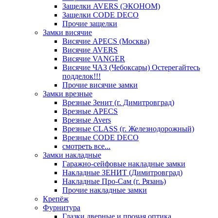
Защелки AVERS (ЭКОНОМ)
Защелки CODE DECO
Прочие защелки
Замки висячие
Висячие APECS (Москва)
Висячие AVERS
Висячие VANGER
Висячие ЧАЗ (Чебоксары) Остерегайтесь
подделок!!!
Прочие висячие замки
Замки врезные
Врезные Зенит (г. Димитровград)
Врезные APECS
Врезные Avers
Врезные CLASS (г. Железнодорожный)
Врезные CODE DECO
смотреть все...
Замки накладные
Гаражно-сейфовые накладные замки
Накладные ЗЕНИТ (Димитровград)
Накладные Про-Сам (г. Рязань)
Прочие накладные замки
Крепёж
Фурнитура
Глазки дверные и прочая оптика