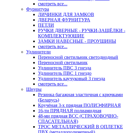
смотреть все...
Фурнитура
ЛИЧИНКИ ДЛЯ ЗАМКОВ
ДВЕРНАЯ ФУРНИТУРА
ПЕТЛИ
РУЧКИ ДВЕРНЫЕ - РУЧКИ-ЗАЩЁЛКИ -
КОМПЛЕКТУЮЩИЕ
ЗАМКИ НАВЕСНЫЕ - ПРОУШИНЫ
смотреть все...
Удлинители
Переносной светильник светодиодный
Переносной светильник
Удлинитель ПВС 3 гнезда
Удлинитель ПВС 1 гнездо
Удлинитель каучуковый 3 гнезда
смотреть все...
Шнуры
Резинка багажная эластичная с крючками
(Беларусь)
Кручёная 3-х прядная ПОЛИЭФИРНАЯ
16-ти ПРЯДНАЯ полиамидная
48-ми прядная ВСС (СТРАХОВОЧНО-
СПАСАТЕЛЬНАЯ)
ТРОС МЕТАЛЛИЧЕСКИЙ В ОПЛЕТКЕ
ПВХ (металлополимерный)