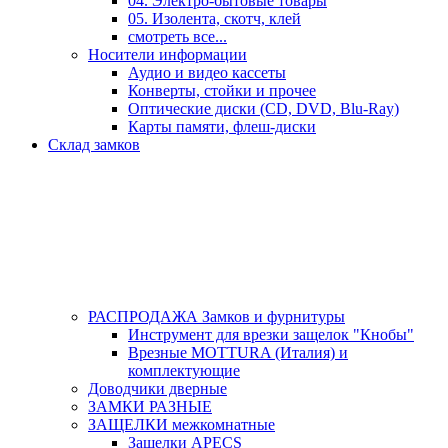
04. Электро-бытовые товары
05. Изолента, скотч, клей
смотреть все...
Носители информации
Аудио и видео кассеты
Конверты, стойки и прочее
Оптические диски (CD, DVD, Blu-Ray)
Карты памяти, флеш-диски
Склад замков
РАСПРОДАЖА Замков и фурнитуры
Инструмент для врезки защелок "Кнобы"
Врезные MOTTURA (Италия) и
комплектующие
Доводчики дверные
ЗАМКИ РАЗНЫЕ
ЗАЩЕЛКИ межкомнатные
Защелки APECS