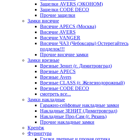
Защелки AVERS (ЭКОНОМ)
Защелки CODE DECO
Прочие защелки
Замки висячие
Висячие APECS (Москва)
Висячие AVERS
Висячие VANGER
Висячие ЧАЗ (Чебоксары) Остерегайтесь
подделок!!!
Прочие висячие замки
Замки врезные
Врезные Зенит (г. Димитровград)
Врезные APECS
Врезные Avers
Врезные CLASS (г. Железнодорожный)
Врезные CODE DECO
смотреть все...
Замки накладные
Гаражно-сейфовые накладные замки
Накладные ЗЕНИТ (Димитровград)
Накладные Про-Сам (г. Рязань)
Прочие накладные замки
Крепёж
Фурнитура
Глазки дверные и прочая оптика