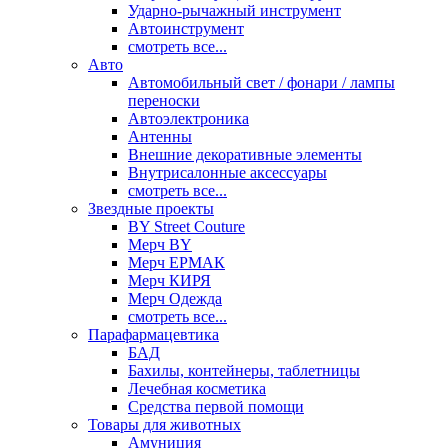
Ударно-рычажный инструмент
Автоинструмент
смотреть все...
Авто
Автомобильный свет / фонари / лампы
переноски
Автоэлектроника
Антенны
Внешние декоративные элементы
Внутрисалонные аксессуары
смотреть все...
Звездные проекты
BY Street Couture
Мерч BY
Мерч ЕРМАК
Мерч КИРЯ
Мерч Одежда
смотреть все...
Парафармацевтика
БАД
Бахилы, контейнеры, таблетницы
Лечебная косметика
Средства первой помощи
Товары для животных
Амуниция