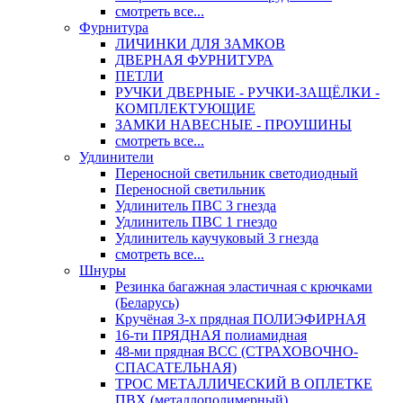
смотреть все...
Фурнитура
ЛИЧИНКИ ДЛЯ ЗАМКОВ
ДВЕРНАЯ ФУРНИТУРА
ПЕТЛИ
РУЧКИ ДВЕРНЫЕ - РУЧКИ-ЗАЩЁЛКИ -
КОМПЛЕКТУЮЩИЕ
ЗАМКИ НАВЕСНЫЕ - ПРОУШИНЫ
смотреть все...
Удлинители
Переносной светильник светодиодный
Переносной светильник
Удлинитель ПВС 3 гнезда
Удлинитель ПВС 1 гнездо
Удлинитель каучуковый 3 гнезда
смотреть все...
Шнуры
Резинка багажная эластичная с крючками
(Беларусь)
Кручёная 3-х прядная ПОЛИЭФИРНАЯ
16-ти ПРЯДНАЯ полиамидная
48-ми прядная ВСС (СТРАХОВОЧНО-
СПАСАТЕЛЬНАЯ)
ТРОС МЕТАЛЛИЧЕСКИЙ В ОПЛЕТКЕ
ПВХ (металлополимерный)