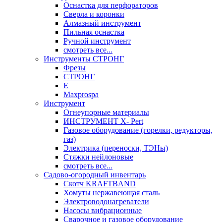
Оснастка для перфораторов
Сверла и коронки
Алмазный инструмент
Пильная оснастка
Ручной инструмент
смотреть все...
Инструменты СТРОНГ
Фрезы
СТРОНГ
Е
Maxprospa
Инструмент
Огнеупорные материалы
ИНСТРУМЕНТ X- Pert
Газовое оборудование (горелки, редукторы,
газ)
Электрика (переноски, ТЭНы)
Стяжки нейлоновые
смотреть все...
Садово-огородный инвентарь
Скотч KRAFTBAND
Хомуты нержавеющая сталь
Электроводонагреватели
Насосы вибрационные
Сварочное и газовое оборудование