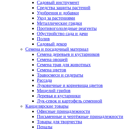
Садовый инструмент
Средства защиты растений
Удобрения и добавки
Уход за растениями
Металлические грядки
Противогололедные реагенты
Обустройство сада и дачи
Полив
Садовый декор
Семена и посадочный материал
Семена деревьев и кустарников
Семена овощей
Семена трав для животных
Семена цветов
Травосмеси и сидераты
Рассада
Луковичные и корневища цветов
Мицелий грибов
Деревья и кустарники
Лук-севок и картофель семенной
Канцелярские товары
Офисные принадлежности
Письменные и чертёжные принадлежности
Товары для творчества
Пеналы