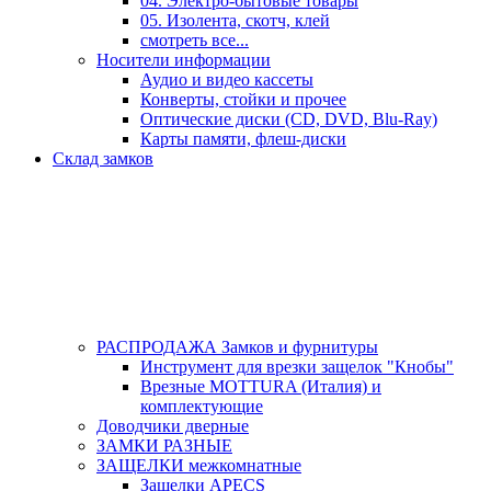
04. Электро-бытовые товары
05. Изолента, скотч, клей
смотреть все...
Носители информации
Аудио и видео кассеты
Конверты, стойки и прочее
Оптические диски (CD, DVD, Blu-Ray)
Карты памяти, флеш-диски
Склад замков
РАСПРОДАЖА Замков и фурнитуры
Инструмент для врезки защелок "Кнобы"
Врезные MOTTURA (Италия) и
комплектующие
Доводчики дверные
ЗАМКИ РАЗНЫЕ
ЗАЩЕЛКИ межкомнатные
Защелки APECS