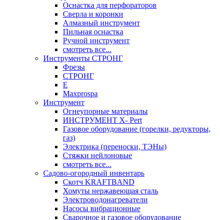
Оснастка для перфораторов
Сверла и коронки
Алмазный инструмент
Пильная оснастка
Ручной инструмент
смотреть все...
Инструменты СТРОНГ
Фрезы
СТРОНГ
Е
Maxprospa
Инструмент
Огнеупорные материалы
ИНСТРУМЕНТ X- Pert
Газовое оборудование (горелки, редукторы,
газ)
Электрика (переноски, ТЭНы)
Стяжки нейлоновые
смотреть все...
Садово-огородный инвентарь
Скотч KRAFTBAND
Хомуты нержавеющая сталь
Электроводонагреватели
Насосы вибрационные
Сварочное и газовое оборудование