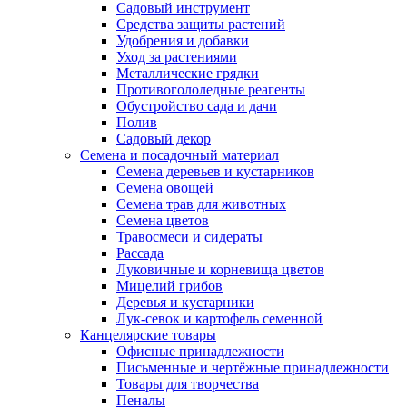
Садовый инструмент
Средства защиты растений
Удобрения и добавки
Уход за растениями
Металлические грядки
Противогололедные реагенты
Обустройство сада и дачи
Полив
Садовый декор
Семена и посадочный материал
Семена деревьев и кустарников
Семена овощей
Семена трав для животных
Семена цветов
Травосмеси и сидераты
Рассада
Луковичные и корневища цветов
Мицелий грибов
Деревья и кустарники
Лук-севок и картофель семенной
Канцелярские товары
Офисные принадлежности
Письменные и чертёжные принадлежности
Товары для творчества
Пеналы