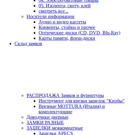
04. Электро-бытовые товары
05. Изолента, скотч, клей
смотреть все...
Носители информации
Аудио и видео кассеты
Конверты, стойки и прочее
Оптические диски (CD, DVD, Blu-Ray)
Карты памяти, флеш-диски
Склад замков
РАСПРОДАЖА Замков и фурнитуры
Инструмент для врезки защелок "Кнобы"
Врезные MOTTURA (Италия) и
комплектующие
Доводчики дверные
ЗАМКИ РАЗНЫЕ
ЗАЩЕЛКИ межкомнатные
Защелки APECS