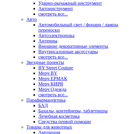
Ударно-рычажный инструмент
Автоинструмент
смотреть все...
Авто
Автомобильный свет / фонари / лампы
переноски
Автоэлектроника
Антенны
Внешние декоративные элементы
Внутрисалонные аксессуары
смотреть все...
Звездные проекты
BY Street Couture
Мерч BY
Мерч ЕРМАК
Мерч КИРЯ
Мерч Одежда
смотреть все...
Парафармацевтика
БАД
Бахилы, контейнеры, таблетницы
Лечебная косметика
Средства первой помощи
Товары для животных
Амуниция