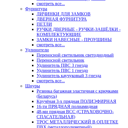
смотреть все...
Фурнитура
ЛИЧИНКИ ДЛЯ ЗАМКОВ
ДВЕРНАЯ ФУРНИТУРА
ПЕТЛИ
РУЧКИ ДВЕРНЫЕ - РУЧКИ-ЗАЩЁЛКИ -
КОМПЛЕКТУЮЩИЕ
ЗАМКИ НАВЕСНЫЕ - ПРОУШИНЫ
смотреть все...
Удлинители
Переносной светильник светодиодный
Переносной светильник
Удлинитель ПВС 3 гнезда
Удлинитель ПВС 1 гнездо
Удлинитель каучуковый 3 гнезда
смотреть все...
Шнуры
Резинка багажная эластичная с крючками
(Беларусь)
Кручёная 3-х прядная ПОЛИЭФИРНАЯ
16-ти ПРЯДНАЯ полиамидная
48-ми прядная ВСС (СТРАХОВОЧНО-
СПАСАТЕЛЬНАЯ)
ТРОС МЕТАЛЛИЧЕСКИЙ В ОПЛЕТКЕ
ПВХ (металлополимерный)