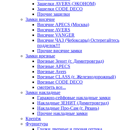
Защелки AVERS (ЭКОНОМ)
Защелки CODE DECO
Прочие защелки
Замки висячие
Висячие APECS (Москва)
Висячие AVERS
Висячие VANGER
Висячие ЧАЗ (Чебоксары) Остерегайтесь
подделок!!!
Прочие висячие замки
Замки врезные
Врезные Зенит (г. Димитровград)
Врезные APECS
Врезные Avers
Врезные CLASS (г. Железнодорожный)
Врезные CODE DECO
смотреть все...
Замки накладные
Гаражно-сейфовые накладные замки
Накладные ЗЕНИТ (Димитровград)
Накладные Про-Сам (г. Рязань)
Прочие накладные замки
Крепёж
Фурнитура
Глазки дверные и прочая оптика