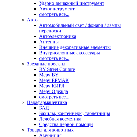
Ударно-рычажный инструмент
Автоинструмент
смотреть все...
Авто
Автомобильный свет / фонари / лампы
переноски
Автоэлектроника
Антенны
Внешние декоративные элементы
Внутрисалонные аксессуары
смотреть все...
Звездные проекты
BY Street Couture
Мерч BY
Мерч ЕРМАК
Мерч КИРЯ
Мерч Одежда
смотреть все...
Парафармацевтика
БАД
Бахилы, контейнеры, таблетницы
Лечебная косметика
Средства первой помощи
Товары для животных
Амуниция