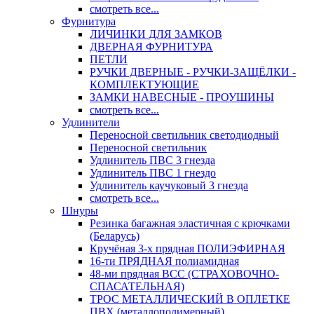
смотреть все...
Фурнитура
ЛИЧИНКИ ДЛЯ ЗАМКОВ
ДВЕРНАЯ ФУРНИТУРА
ПЕТЛИ
РУЧКИ ДВЕРНЫЕ - РУЧКИ-ЗАЩЁЛКИ -
КОМПЛЕКТУЮЩИЕ
ЗАМКИ НАВЕСНЫЕ - ПРОУШИНЫ
смотреть все...
Удлинители
Переносной светильник светодиодный
Переносной светильник
Удлинитель ПВС 3 гнезда
Удлинитель ПВС 1 гнездо
Удлинитель каучуковый 3 гнезда
смотреть все...
Шнуры
Резинка багажная эластичная с крючками
(Беларусь)
Кручёная 3-х прядная ПОЛИЭФИРНАЯ
16-ти ПРЯДНАЯ полиамидная
48-ми прядная ВСС (СТРАХОВОЧНО-
СПАСАТЕЛЬНАЯ)
ТРОС МЕТАЛЛИЧЕСКИЙ В ОПЛЕТКЕ
ПВХ (металлополимерный)