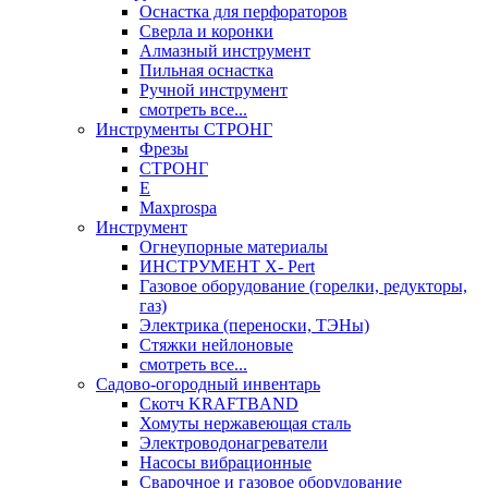
Оснастка для перфораторов
Сверла и коронки
Алмазный инструмент
Пильная оснастка
Ручной инструмент
смотреть все...
Инструменты СТРОНГ
Фрезы
СТРОНГ
Е
Maxprospa
Инструмент
Огнеупорные материалы
ИНСТРУМЕНТ X- Pert
Газовое оборудование (горелки, редукторы,
газ)
Электрика (переноски, ТЭНы)
Стяжки нейлоновые
смотреть все...
Садово-огородный инвентарь
Скотч KRAFTBAND
Хомуты нержавеющая сталь
Электроводонагреватели
Насосы вибрационные
Сварочное и газовое оборудование