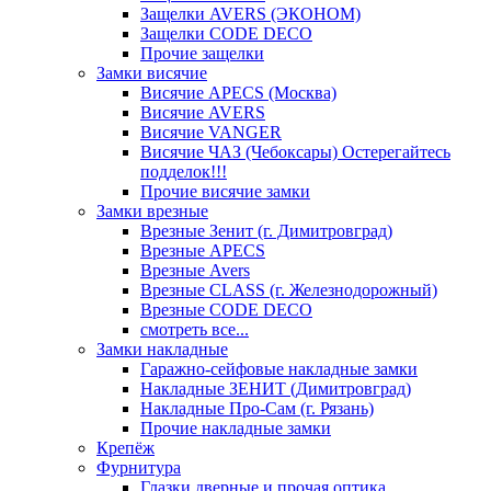
Защелки AVERS (ЭКОНОМ)
Защелки CODE DECO
Прочие защелки
Замки висячие
Висячие APECS (Москва)
Висячие AVERS
Висячие VANGER
Висячие ЧАЗ (Чебоксары) Остерегайтесь
подделок!!!
Прочие висячие замки
Замки врезные
Врезные Зенит (г. Димитровград)
Врезные APECS
Врезные Avers
Врезные CLASS (г. Железнодорожный)
Врезные CODE DECO
смотреть все...
Замки накладные
Гаражно-сейфовые накладные замки
Накладные ЗЕНИТ (Димитровград)
Накладные Про-Сам (г. Рязань)
Прочие накладные замки
Крепёж
Фурнитура
Глазки дверные и прочая оптика