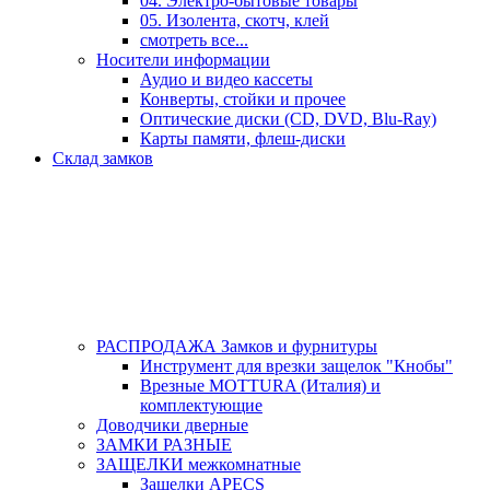
04. Электро-бытовые товары
05. Изолента, скотч, клей
смотреть все...
Носители информации
Аудио и видео кассеты
Конверты, стойки и прочее
Оптические диски (CD, DVD, Blu-Ray)
Карты памяти, флеш-диски
Склад замков
РАСПРОДАЖА Замков и фурнитуры
Инструмент для врезки защелок "Кнобы"
Врезные MOTTURA (Италия) и
комплектующие
Доводчики дверные
ЗАМКИ РАЗНЫЕ
ЗАЩЕЛКИ межкомнатные
Защелки APECS