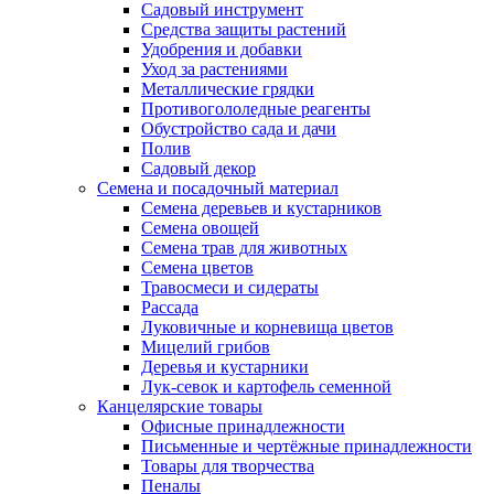
Садовый инструмент
Средства защиты растений
Удобрения и добавки
Уход за растениями
Металлические грядки
Противогололедные реагенты
Обустройство сада и дачи
Полив
Садовый декор
Семена и посадочный материал
Семена деревьев и кустарников
Семена овощей
Семена трав для животных
Семена цветов
Травосмеси и сидераты
Рассада
Луковичные и корневища цветов
Мицелий грибов
Деревья и кустарники
Лук-севок и картофель семенной
Канцелярские товары
Офисные принадлежности
Письменные и чертёжные принадлежности
Товары для творчества
Пеналы