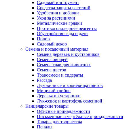
Садовый инструмент
Средства защиты растений
Удобрения и добавки
Уход за растениями
Металлические грядки
Противогололедные реагенты
Обустройство сада и дачи
Полив
Садовый декор
Семена и посадочный материал
Семена деревьев и кустарников
Семена овощей
Семена трав для животных
Семена цветов
Травосмеси и сидераты
Рассада
Луковичные и корневища цветов
Мицелий грибов
Деревья и кустарники
Лук-севок и картофель семенной
Канцелярские товары
Офисные принадлежности
Письменные и чертёжные принадлежности
Товары для творчества
Пеналы