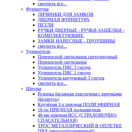
смотреть все...
Фурнитура
ЛИЧИНКИ ДЛЯ ЗАМКОВ
ДВЕРНАЯ ФУРНИТУРА
ПЕТЛИ
РУЧКИ ДВЕРНЫЕ - РУЧКИ-ЗАЩЁЛКИ -
КОМПЛЕКТУЮЩИЕ
ЗАМКИ НАВЕСНЫЕ - ПРОУШИНЫ
смотреть все...
Удлинители
Переносной светильник светодиодный
Переносной светильник
Удлинитель ПВС 3 гнезда
Удлинитель ПВС 1 гнездо
Удлинитель каучуковый 3 гнезда
смотреть все...
Шнуры
Резинка багажная эластичная с крючками
(Беларусь)
Кручёная 3-х прядная ПОЛИЭФИРНАЯ
16-ти ПРЯДНАЯ полиамидная
48-ми прядная ВСС (СТРАХОВОЧНО-
СПАСАТЕЛЬНАЯ)
ТРОС МЕТАЛЛИЧЕСКИЙ В ОПЛЕТКЕ
ПВХ (металлополимерный)