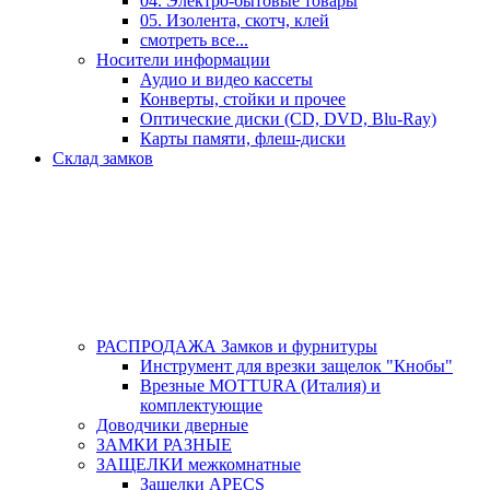
04. Электро-бытовые товары
05. Изолента, скотч, клей
смотреть все...
Носители информации
Аудио и видео кассеты
Конверты, стойки и прочее
Оптические диски (CD, DVD, Blu-Ray)
Карты памяти, флеш-диски
Склад замков
РАСПРОДАЖА Замков и фурнитуры
Инструмент для врезки защелок "Кнобы"
Врезные MOTTURA (Италия) и
комплектующие
Доводчики дверные
ЗАМКИ РАЗНЫЕ
ЗАЩЕЛКИ межкомнатные
Защелки APECS