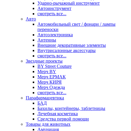
Ударно-рычажный инструмент
Автоинструмент
смотреть все...
Авто
Автомобильный свет / фонари / лампы
переноски
Автоэлектроника
Антенны
Внешние декоративные элементы
Внутрисалонные аксессуары
смотреть все...
Звездные проекты
BY Street Couture
Мерч BY
Мерч ЕРМАК
Мерч КИРЯ
Мерч Одежда
смотреть все...
Парафармацевтика
БАД
Бахилы, контейнеры, таблетницы
Лечебная косметика
Средства первой помощи
Товары для животных
Амуниция