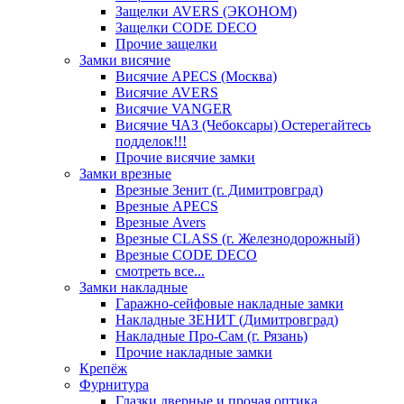
Защелки AVERS (ЭКОНОМ)
Защелки CODE DECO
Прочие защелки
Замки висячие
Висячие APECS (Москва)
Висячие AVERS
Висячие VANGER
Висячие ЧАЗ (Чебоксары) Остерегайтесь
подделок!!!
Прочие висячие замки
Замки врезные
Врезные Зенит (г. Димитровград)
Врезные APECS
Врезные Avers
Врезные CLASS (г. Железнодорожный)
Врезные CODE DECO
смотреть все...
Замки накладные
Гаражно-сейфовые накладные замки
Накладные ЗЕНИТ (Димитровград)
Накладные Про-Сам (г. Рязань)
Прочие накладные замки
Крепёж
Фурнитура
Глазки дверные и прочая оптика