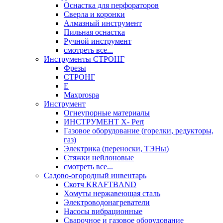
Оснастка для перфораторов
Сверла и коронки
Алмазный инструмент
Пильная оснастка
Ручной инструмент
смотреть все...
Инструменты СТРОНГ
Фрезы
СТРОНГ
Е
Maxprospa
Инструмент
Огнеупорные материалы
ИНСТРУМЕНТ X- Pert
Газовое оборудование (горелки, редукторы,
газ)
Электрика (переноски, ТЭНы)
Стяжки нейлоновые
смотреть все...
Садово-огородный инвентарь
Скотч KRAFTBAND
Хомуты нержавеющая сталь
Электроводонагреватели
Насосы вибрационные
Сварочное и газовое оборудование