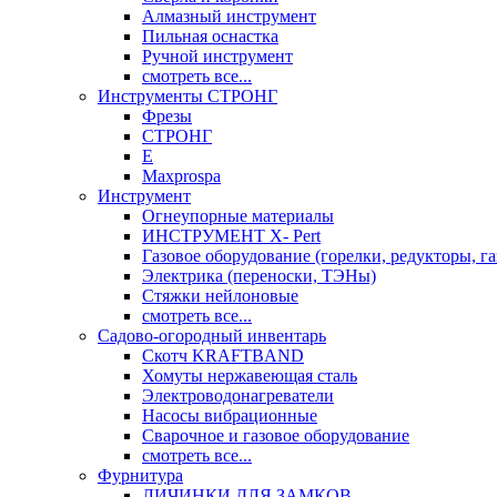
Алмазный инструмент
Пильная оснастка
Ручной инструмент
смотреть все...
Инструменты СТРОНГ
Фрезы
СТРОНГ
Е
Maxprospa
Инструмент
Огнеупорные материалы
ИНСТРУМЕНТ X- Pert
Газовое оборудование (горелки, редукторы, га
Электрика (переноски, ТЭНы)
Стяжки нейлоновые
смотреть все...
Садово-огородный инвентарь
Скотч KRAFTBAND
Хомуты нержавеющая сталь
Электроводонагреватели
Насосы вибрационные
Сварочное и газовое оборудование
смотреть все...
Фурнитура
ЛИЧИНКИ ДЛЯ ЗАМКОВ