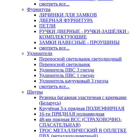
смотреть все...
Фурнитура
ЛИЧИНКИ ДЛЯ ЗАМКОВ
ДВЕРНАЯ ФУРНИТУРА
ПЕТЛИ
РУЧКИ ДВЕРНЫЕ - РУЧКИ-ЗАЩЁЛКИ -
КОМПЛЕКТУЮЩИЕ
ЗАМКИ НАВЕСНЫЕ - ПРОУШИНЫ
смотреть все...
Удлинители
Переносной светильник светодиодный
Переносной светильник
Удлинитель ПВС 3 гнезда
Удлинитель ПВС 1 гнездо
Удлинитель каучуковый 3 гнезда
смотреть все...
Шнуры
Резинка багажная эластичная с крючками
(Беларусь)
Кручёная 3-х прядная ПОЛИЭФИРНАЯ
16-ти ПРЯДНАЯ полиамидная
48-ми прядная ВСС (СТРАХОВОЧНО-
СПАСАТЕЛЬНАЯ)
ТРОС МЕТАЛЛИЧЕСКИЙ В ОПЛЕТКЕ
ПВХ (металлополимерный)