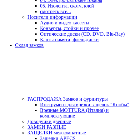
04. Электро-бытовые товары
05. Изолента, скотч, клей
смотреть все...
Носители информации
Аудио и видео кассеты
Конверты, стойки и прочее
Оптические диски (CD, DVD, Blu-Ray)
Карты памяти, флеш-диски
Склад замков
РАСПРОДАЖА Замков и фурнитуры
Инструмент для врезки защелок "Кнобы"
Врезные MOTTURA (Италия) и
комплектующие
Доводчики дверные
ЗАМКИ РАЗНЫЕ
ЗАЩЕЛКИ межкомнатные
Защелки APECS