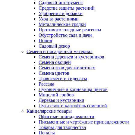
Садовый инструмент
Средства защиты растений
Удобрения и добавки
Уход за растениями
Металлические грядки
Противогололедные реагенты
Обустройство сада и дачи
Полив
Садовый декор
Семена и посадочный материал
Семена деревьев и кустарников
Семена овощей
Семена трав для животных
Семена цветов
Травосмеси и сидераты
Рассада
Луковичные и корневища цветов
Мицелий грибов
Деревья и кустарники
Лук-севок и картофель семенной
Канцелярские товары
Офисные принадлежности
Письменные и чертёжные принадлежности
Товары для творчества
Пеналы