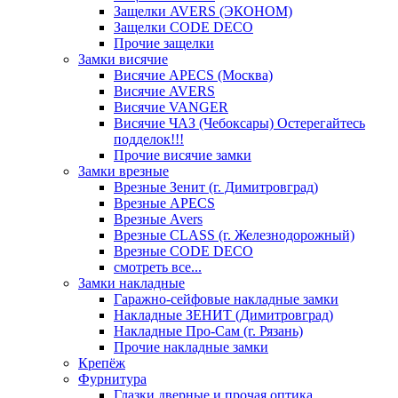
Защелки AVERS (ЭКОНОМ)
Защелки CODE DECO
Прочие защелки
Замки висячие
Висячие APECS (Москва)
Висячие AVERS
Висячие VANGER
Висячие ЧАЗ (Чебоксары) Остерегайтесь
подделок!!!
Прочие висячие замки
Замки врезные
Врезные Зенит (г. Димитровград)
Врезные APECS
Врезные Avers
Врезные CLASS (г. Железнодорожный)
Врезные CODE DECO
смотреть все...
Замки накладные
Гаражно-сейфовые накладные замки
Накладные ЗЕНИТ (Димитровград)
Накладные Про-Сам (г. Рязань)
Прочие накладные замки
Крепёж
Фурнитура
Глазки дверные и прочая оптика