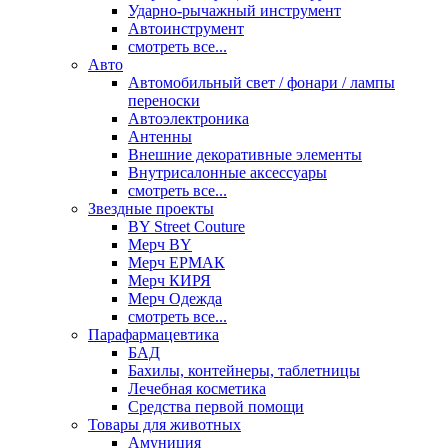
Ударно-рычажный инструмент
Автоинструмент
смотреть все...
Авто
Автомобильный свет / фонари / лампы
переноски
Автоэлектроника
Антенны
Внешние декоративные элементы
Внутрисалонные аксессуары
смотреть все...
Звездные проекты
BY Street Couture
Мерч BY
Мерч ЕРМАК
Мерч КИРЯ
Мерч Одежда
смотреть все...
Парафармацевтика
БАД
Бахилы, контейнеры, таблетницы
Лечебная косметика
Средства первой помощи
Товары для животных
Амуниция