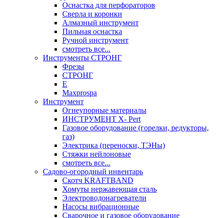
Оснастка для перфораторов
Сверла и коронки
Алмазный инструмент
Пильная оснастка
Ручной инструмент
смотреть все...
Инструменты СТРОНГ
Фрезы
СТРОНГ
Е
Maxprospa
Инструмент
Огнеупорные материалы
ИНСТРУМЕНТ X- Pert
Газовое оборудование (горелки, редукторы,
газ)
Электрика (переноски, ТЭНы)
Стяжки нейлоновые
смотреть все...
Садово-огородный инвентарь
Скотч KRAFTBAND
Хомуты нержавеющая сталь
Электроводонагреватели
Насосы вибрационные
Сварочное и газовое оборудование