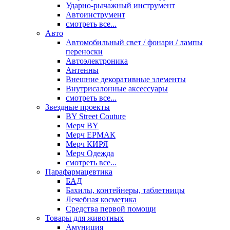
Ударно-рычажный инструмент
Автоинструмент
смотреть все...
Авто
Автомобильный свет / фонари / лампы
переноски
Автоэлектроника
Антенны
Внешние декоративные элементы
Внутрисалонные аксессуары
смотреть все...
Звездные проекты
BY Street Couture
Мерч BY
Мерч ЕРМАК
Мерч КИРЯ
Мерч Одежда
смотреть все...
Парафармацевтика
БАД
Бахилы, контейнеры, таблетницы
Лечебная косметика
Средства первой помощи
Товары для животных
Амуниция