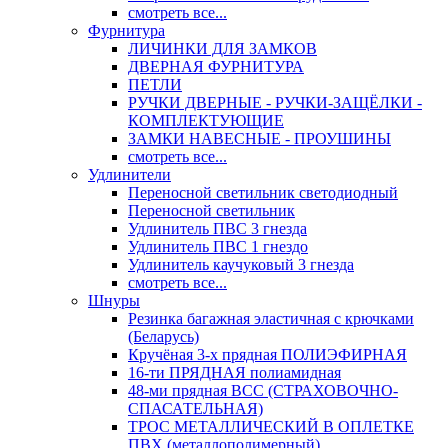
смотреть все...
Фурнитура
ЛИЧИНКИ ДЛЯ ЗАМКОВ
ДВЕРНАЯ ФУРНИТУРА
ПЕТЛИ
РУЧКИ ДВЕРНЫЕ - РУЧКИ-ЗАЩЁЛКИ -
КОМПЛЕКТУЮЩИЕ
ЗАМКИ НАВЕСНЫЕ - ПРОУШИНЫ
смотреть все...
Удлинители
Переносной светильник светодиодный
Переносной светильник
Удлинитель ПВС 3 гнезда
Удлинитель ПВС 1 гнездо
Удлинитель каучуковый 3 гнезда
смотреть все...
Шнуры
Резинка багажная эластичная с крючками
(Беларусь)
Кручёная 3-х прядная ПОЛИЭФИРНАЯ
16-ти ПРЯДНАЯ полиамидная
48-ми прядная ВСС (СТРАХОВОЧНО-
СПАСАТЕЛЬНАЯ)
ТРОС МЕТАЛЛИЧЕСКИЙ В ОПЛЕТКЕ
ПВХ (металлополимерный)