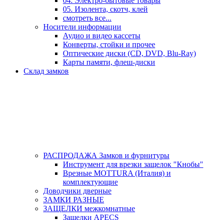
04. Электро-бытовые товары
05. Изолента, скотч, клей
смотреть все...
Носители информации
Аудио и видео кассеты
Конверты, стойки и прочее
Оптические диски (CD, DVD, Blu-Ray)
Карты памяти, флеш-диски
Склад замков
РАСПРОДАЖА Замков и фурнитуры
Инструмент для врезки защелок "Кнобы"
Врезные MOTTURA (Италия) и
комплектующие
Доводчики дверные
ЗАМКИ РАЗНЫЕ
ЗАЩЕЛКИ межкомнатные
Защелки APECS