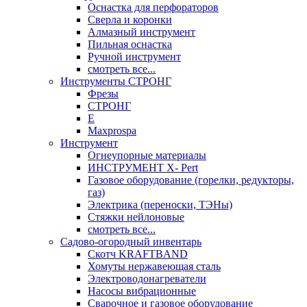
Оснастка для перфораторов
Сверла и коронки
Алмазный инструмент
Пильная оснастка
Ручной инструмент
смотреть все...
Инструменты СТРОНГ
Фрезы
СТРОНГ
Е
Maxprospa
Инструмент
Огнеупорные материалы
ИНСТРУМЕНТ X- Pert
Газовое оборудование (горелки, редукторы,
газ)
Электрика (переноски, ТЭНы)
Стяжки нейлоновые
смотреть все...
Садово-огородный инвентарь
Скотч KRAFTBAND
Хомуты нержавеющая сталь
Электроводонагреватели
Насосы вибрационные
Сварочное и газовое оборудование