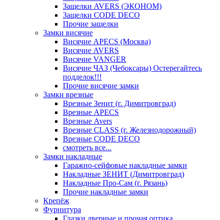
Защелки AVERS (ЭКОНОМ)
Защелки CODE DECO
Прочие защелки
Замки висячие
Висячие APECS (Москва)
Висячие AVERS
Висячие VANGER
Висячие ЧАЗ (Чебоксары) Остерегайтесь
подделок!!!
Прочие висячие замки
Замки врезные
Врезные Зенит (г. Димитровград)
Врезные APECS
Врезные Avers
Врезные CLASS (г. Железнодорожный)
Врезные CODE DECO
смотреть все...
Замки накладные
Гаражно-сейфовые накладные замки
Накладные ЗЕНИТ (Димитровград)
Накладные Про-Сам (г. Рязань)
Прочие накладные замки
Крепёж
Фурнитура
Глазки дверные и прочая оптика