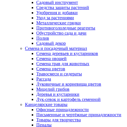
Садовый инструмент
Средства защиты растений
Удобрения и добавки
Уход за растениями
Металлические грядки
Противогололедные реагенты
Обустройство сада и дачи
Полив
Садовый декор
Семена и посадочный материал
Семена деревьев и кустарников
Семена овощей
Семена трав для животных
Семена цветов
Травосмеси и сидераты
Рассада
Луковичные и корневища цветов
Мицелий грибов
Деревья и кустарники
Лук-севок и картофель семенной
Канцелярские товары
Офисные принадлежности
Письменные и чертёжные принадлежности
Товары для творчества
Пеналы