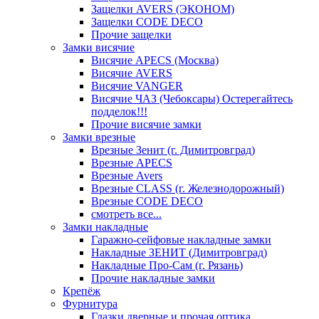
Защелки AVERS (ЭКОНОМ)
Защелки CODE DECO
Прочие защелки
Замки висячие
Висячие APECS (Москва)
Висячие AVERS
Висячие VANGER
Висячие ЧАЗ (Чебоксары) Остерегайтесь
подделок!!!
Прочие висячие замки
Замки врезные
Врезные Зенит (г. Димитровград)
Врезные APECS
Врезные Avers
Врезные CLASS (г. Железнодорожный)
Врезные CODE DECO
смотреть все...
Замки накладные
Гаражно-сейфовые накладные замки
Накладные ЗЕНИТ (Димитровград)
Накладные Про-Сам (г. Рязань)
Прочие накладные замки
Крепёж
Фурнитура
Глазки дверные и прочая оптика