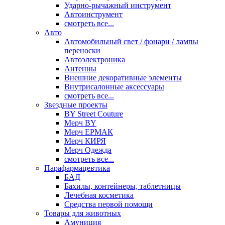
Ударно-рычажный инструмент
Автоинструмент
смотреть все...
Авто
Автомобильный свет / фонари / лампы
переноски
Автоэлектроника
Антенны
Внешние декоративные элементы
Внутрисалонные аксессуары
смотреть все...
Звездные проекты
BY Street Couture
Мерч BY
Мерч ЕРМАК
Мерч КИРЯ
Мерч Одежда
смотреть все...
Парафармацевтика
БАД
Бахилы, контейнеры, таблетницы
Лечебная косметика
Средства первой помощи
Товары для животных
Амуниция