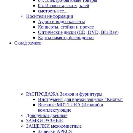
04. Электро-бытовые товары
05. Изолента, скотч, клей
смотреть все...
Носители информации
Аудио и видео кассеты
Конверты, стойки и прочее
Оптические диски (CD, DVD, Blu-Ray)
Карты памяти, флеш-диски
Склад замков
РАСПРОДАЖА Замков и фурнитуры
Инструмент для врезки защелок "Кнобы"
Врезные MOTTURA (Италия) и
комплектующие
Доводчики дверные
ЗАМКИ РАЗНЫЕ
ЗАЩЕЛКИ межкомнатные
Защелки APECS