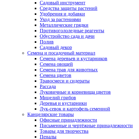
Садовый инструмент
Средства защиты растений
Удобрения и добавки
Уход за растениями
Металлические грядки
Противогололедные реагенты
Обустройство сада и дачи
Полив
Садовый декор
Семена и посадочный материал
Семена деревьев и кустарников
Семена овощей
Семена трав для животных
Семена цветов
Травосмеси и сидераты
Рассада
Луковичные и корневища цветов
Мицелий грибов
Деревья и кустарники
Лук-севок и картофель семенной
Канцелярские товары
Офисные принадлежности
Письменные и чертёжные принадлежности
Товары для творчества
Пеналы