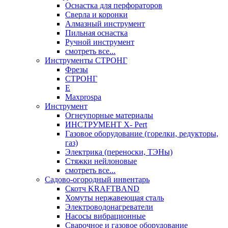
Оснастка для перфораторов
Сверла и коронки
Алмазный инструмент
Пильная оснастка
Ручной инструмент
смотреть все...
Инструменты СТРОНГ
Фрезы
СТРОНГ
Е
Maxprospa
Инструмент
Огнеупорные материалы
ИНСТРУМЕНТ X- Pert
Газовое оборудование (горелки, редукторы,
газ)
Электрика (переноски, ТЭНы)
Стяжки нейлоновые
смотреть все...
Садово-огородный инвентарь
Скотч KRAFTBAND
Хомуты нержавеющая сталь
Электроводонагреватели
Насосы вибрационные
Сварочное и газовое оборудование