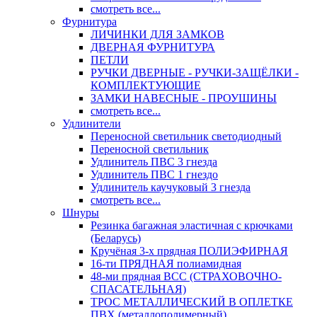
смотреть все...
Фурнитура
ЛИЧИНКИ ДЛЯ ЗАМКОВ
ДВЕРНАЯ ФУРНИТУРА
ПЕТЛИ
РУЧКИ ДВЕРНЫЕ - РУЧКИ-ЗАЩЁЛКИ -
КОМПЛЕКТУЮЩИЕ
ЗАМКИ НАВЕСНЫЕ - ПРОУШИНЫ
смотреть все...
Удлинители
Переносной светильник светодиодный
Переносной светильник
Удлинитель ПВС 3 гнезда
Удлинитель ПВС 1 гнездо
Удлинитель каучуковый 3 гнезда
смотреть все...
Шнуры
Резинка багажная эластичная с крючками
(Беларусь)
Кручёная 3-х прядная ПОЛИЭФИРНАЯ
16-ти ПРЯДНАЯ полиамидная
48-ми прядная ВСС (СТРАХОВОЧНО-
СПАСАТЕЛЬНАЯ)
ТРОС МЕТАЛЛИЧЕСКИЙ В ОПЛЕТКЕ
ПВХ (металлополимерный)