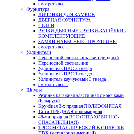
смотреть все...
Фурнитура
ЛИЧИНКИ ДЛЯ ЗАМКОВ
ДВЕРНАЯ ФУРНИТУРА
ПЕТЛИ
РУЧКИ ДВЕРНЫЕ - РУЧКИ-ЗАЩЁЛКИ -
КОМПЛЕКТУЮЩИЕ
ЗАМКИ НАВЕСНЫЕ - ПРОУШИНЫ
смотреть все...
Удлинители
Переносной светильник светодиодный
Переносной светильник
Удлинитель ПВС 3 гнезда
Удлинитель ПВС 1 гнездо
Удлинитель каучуковый 3 гнезда
смотреть все...
Шнуры
Резинка багажная эластичная с крючками
(Беларусь)
Кручёная 3-х прядная ПОЛИЭФИРНАЯ
16-ти ПРЯДНАЯ полиамидная
48-ми прядная ВСС (СТРАХОВОЧНО-
СПАСАТЕЛЬНАЯ)
ТРОС МЕТАЛЛИЧЕСКИЙ В ОПЛЕТКЕ
ПВХ (металлополимерный)