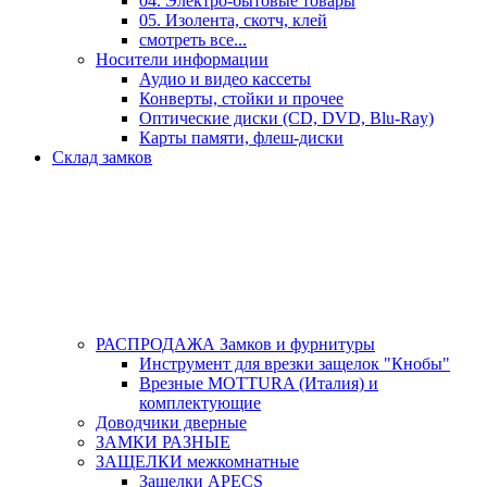
04. Электро-бытовые товары
05. Изолента, скотч, клей
смотреть все...
Носители информации
Аудио и видео кассеты
Конверты, стойки и прочее
Оптические диски (CD, DVD, Blu-Ray)
Карты памяти, флеш-диски
Склад замков
РАСПРОДАЖА Замков и фурнитуры
Инструмент для врезки защелок "Кнобы"
Врезные MOTTURA (Италия) и
комплектующие
Доводчики дверные
ЗАМКИ РАЗНЫЕ
ЗАЩЕЛКИ межкомнатные
Защелки APECS