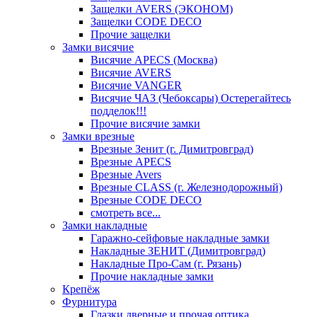
Защелки AVERS (ЭКОНОМ)
Защелки CODE DECO
Прочие защелки
Замки висячие
Висячие APECS (Москва)
Висячие AVERS
Висячие VANGER
Висячие ЧАЗ (Чебоксары) Остерегайтесь
подделок!!!
Прочие висячие замки
Замки врезные
Врезные Зенит (г. Димитровград)
Врезные APECS
Врезные Avers
Врезные CLASS (г. Железнодорожный)
Врезные CODE DECO
смотреть все...
Замки накладные
Гаражно-сейфовые накладные замки
Накладные ЗЕНИТ (Димитровград)
Накладные Про-Сам (г. Рязань)
Прочие накладные замки
Крепёж
Фурнитура
Глазки дверные и прочая оптика