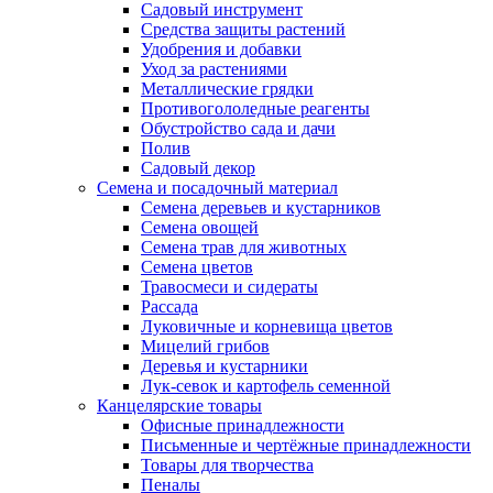
Садовый инструмент
Средства защиты растений
Удобрения и добавки
Уход за растениями
Металлические грядки
Противогололедные реагенты
Обустройство сада и дачи
Полив
Садовый декор
Семена и посадочный материал
Семена деревьев и кустарников
Семена овощей
Семена трав для животных
Семена цветов
Травосмеси и сидераты
Рассада
Луковичные и корневища цветов
Мицелий грибов
Деревья и кустарники
Лук-севок и картофель семенной
Канцелярские товары
Офисные принадлежности
Письменные и чертёжные принадлежности
Товары для творчества
Пеналы