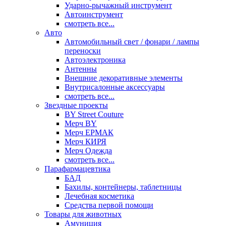
Ударно-рычажный инструмент
Автоинструмент
смотреть все...
Авто
Автомобильный свет / фонари / лампы
переноски
Автоэлектроника
Антенны
Внешние декоративные элементы
Внутрисалонные аксессуары
смотреть все...
Звездные проекты
BY Street Couture
Мерч BY
Мерч ЕРМАК
Мерч КИРЯ
Мерч Одежда
смотреть все...
Парафармацевтика
БАД
Бахилы, контейнеры, таблетницы
Лечебная косметика
Средства первой помощи
Товары для животных
Амуниция