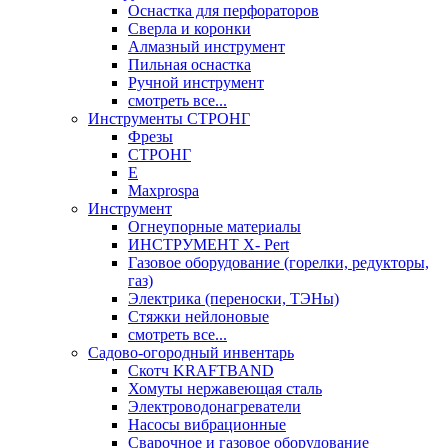
Оснастка для перфораторов
Сверла и коронки
Алмазный инструмент
Пильная оснастка
Ручной инструмент
смотреть все...
Инструменты СТРОНГ
Фрезы
СТРОНГ
Е
Maxprospa
Инструмент
Огнеупорные материалы
ИНСТРУМЕНТ X- Pert
Газовое оборудование (горелки, редукторы,
газ)
Электрика (переноски, ТЭНы)
Стяжки нейлоновые
смотреть все...
Садово-огородный инвентарь
Скотч KRAFTBAND
Хомуты нержавеющая сталь
Электроводонагреватели
Насосы вибрационные
Сварочное и газовое оборудование