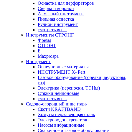
Оснастка для перфораторов
Сверла и коронки
Алмазный инструмент
Пильная оснастка
Ручной инструмент
смотреть все...
Инструменты СТРОНГ
Фрезы
СТРОНГ
Е
Maxprospa
Инструмент
Огнеупорные материалы
ИНСТРУМЕНТ X- Pert
Газовое оборудование (горелки, редукторы,
газ)
Электрика (переноски, ТЭНы)
Стяжки нейлоновые
смотреть все...
Садово-огородный инвентарь
Скотч KRAFTBAND
Хомуты нержавеющая сталь
Электроводонагреватели
Насосы вибрационные
Сварочное и газовое оборудование