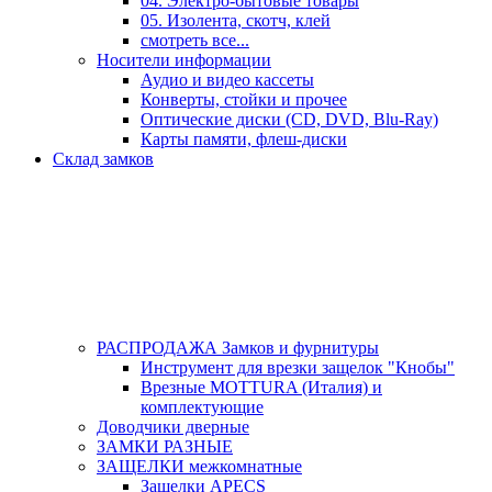
04. Электро-бытовые товары
05. Изолента, скотч, клей
смотреть все...
Носители информации
Аудио и видео кассеты
Конверты, стойки и прочее
Оптические диски (CD, DVD, Blu-Ray)
Карты памяти, флеш-диски
Склад замков
РАСПРОДАЖА Замков и фурнитуры
Инструмент для врезки защелок "Кнобы"
Врезные MOTTURA (Италия) и
комплектующие
Доводчики дверные
ЗАМКИ РАЗНЫЕ
ЗАЩЕЛКИ межкомнатные
Защелки APECS