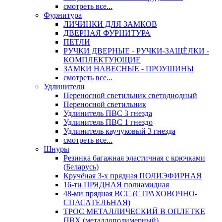
смотреть все...
Фурнитура
ЛИЧИНКИ ДЛЯ ЗАМКОВ
ДВЕРНАЯ ФУРНИТУРА
ПЕТЛИ
РУЧКИ ДВЕРНЫЕ - РУЧКИ-ЗАЩЁЛКИ -
КОМПЛЕКТУЮЩИЕ
ЗАМКИ НАВЕСНЫЕ - ПРОУШИНЫ
смотреть все...
Удлинители
Переносной светильник светодиодный
Переносной светильник
Удлинитель ПВС 3 гнезда
Удлинитель ПВС 1 гнездо
Удлинитель каучуковый 3 гнезда
смотреть все...
Шнуры
Резинка багажная эластичная с крючками
(Беларусь)
Кручёная 3-х прядная ПОЛИЭФИРНАЯ
16-ти ПРЯДНАЯ полиамидная
48-ми прядная ВСС (СТРАХОВОЧНО-
СПАСАТЕЛЬНАЯ)
ТРОС МЕТАЛЛИЧЕСКИЙ В ОПЛЕТКЕ
ПВХ (металлополимерный)