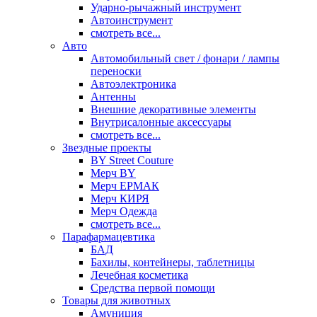
Ударно-рычажный инструмент
Автоинструмент
смотреть все...
Авто
Автомобильный свет / фонари / лампы
переноски
Автоэлектроника
Антенны
Внешние декоративные элементы
Внутрисалонные аксессуары
смотреть все...
Звездные проекты
BY Street Couture
Мерч BY
Мерч ЕРМАК
Мерч КИРЯ
Мерч Одежда
смотреть все...
Парафармацевтика
БАД
Бахилы, контейнеры, таблетницы
Лечебная косметика
Средства первой помощи
Товары для животных
Амуниция