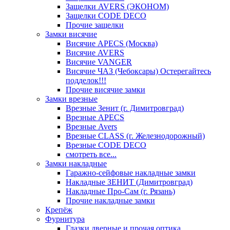
Защелки AVERS (ЭКОНОМ)
Защелки CODE DECO
Прочие защелки
Замки висячие
Висячие APECS (Москва)
Висячие AVERS
Висячие VANGER
Висячие ЧАЗ (Чебоксары) Остерегайтесь
подделок!!!
Прочие висячие замки
Замки врезные
Врезные Зенит (г. Димитровград)
Врезные APECS
Врезные Avers
Врезные CLASS (г. Железнодорожный)
Врезные CODE DECO
смотреть все...
Замки накладные
Гаражно-сейфовые накладные замки
Накладные ЗЕНИТ (Димитровград)
Накладные Про-Сам (г. Рязань)
Прочие накладные замки
Крепёж
Фурнитура
Глазки дверные и прочая оптика