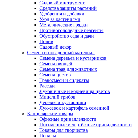
Садовый инструмент
Средства защиты растений
Удобрения и добавки
Уход за растениями
Металлические грядки
Противогололедные реагенты
Обустройство сада и дачи
Полив
Садовый декор
Семена и посадочный материал
Семена деревьев и кустарников
Семена овощей
Семена трав для животных
Семена цветов
Травосмеси и сидераты
Рассада
Луковичные и корневища цветов
Мицелий грибов
Деревья и кустарники
Лук-севок и картофель семенной
Канцелярские товары
Офисные принадлежности
Письменные и чертёжные принадлежности
Товары для творчества
Пеналы