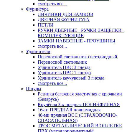
смотреть все...
Фурнитура
ЛИЧИНКИ ДЛЯ ЗАМКОВ
ДВЕРНАЯ ФУРНИТУРА
ПЕТЛИ
РУЧКИ ДВЕРНЫЕ - РУЧКИ-ЗАЩЁЛКИ -
КОМПЛЕКТУЮЩИЕ
ЗАМКИ НАВЕСНЫЕ - ПРОУШИНЫ
смотреть все...
Удлинители
Переносной светильник светодиодный
Переносной светильник
Удлинитель ПВС 3 гнезда
Удлинитель ПВС 1 гнездо
Удлинитель каучуковый 3 гнезда
смотреть все...
Шнуры
Резинка багажная эластичная с крючками
(Беларусь)
Кручёная 3-х прядная ПОЛИЭФИРНАЯ
16-ти ПРЯДНАЯ полиамидная
48-ми прядная ВСС (СТРАХОВОЧНО-
СПАСАТЕЛЬНАЯ)
ТРОС МЕТАЛЛИЧЕСКИЙ В ОПЛЕТКЕ
ПВХ (металлополимерный)