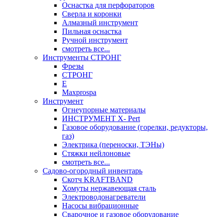
Оснастка для перфораторов
Сверла и коронки
Алмазный инструмент
Пильная оснастка
Ручной инструмент
смотреть все...
Инструменты СТРОНГ
Фрезы
СТРОНГ
Е
Maxprospa
Инструмент
Огнеупорные материалы
ИНСТРУМЕНТ X- Pert
Газовое оборудование (горелки, редукторы,
газ)
Электрика (переноски, ТЭНы)
Стяжки нейлоновые
смотреть все...
Садово-огородный инвентарь
Скотч KRAFTBAND
Хомуты нержавеющая сталь
Электроводонагреватели
Насосы вибрационные
Сварочное и газовое оборудование