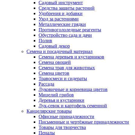
Садовый инструмент
Средства защиты растений
Удобрения и добавки
Уход за растениями
Металлические грядки
Противогололедные реагенты
Обустройство сада и дачи
Полив
Садовый декор
Семена и посадочный материал
Семена деревьев и кустарников
Семена овощей
Семена трав для животных
Семена цветов
Травосмеси и сидераты
Рассада
Луковичные и корневища цветов
Мицелий грибов
Деревья и кустарники
Лук-севок и картофель семенной
Канцелярские товары
Офисные принадлежности
Письменные и чертёжные принадлежности
Товары для творчества
Пеналы