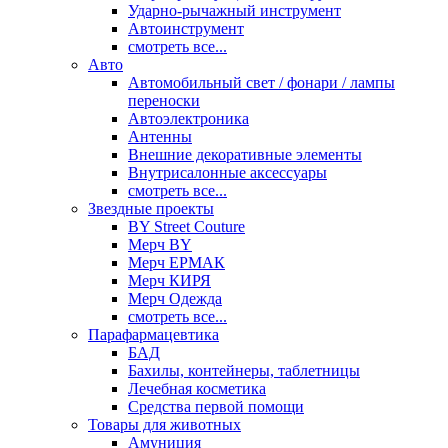
Ударно-рычажный инструмент
Автоинструмент
смотреть все...
Авто
Автомобильный свет / фонари / лампы
переноски
Автоэлектроника
Антенны
Внешние декоративные элементы
Внутрисалонные аксессуары
смотреть все...
Звездные проекты
BY Street Couture
Мерч BY
Мерч ЕРМАК
Мерч КИРЯ
Мерч Одежда
смотреть все...
Парафармацевтика
БАД
Бахилы, контейнеры, таблетницы
Лечебная косметика
Средства первой помощи
Товары для животных
Амуниция