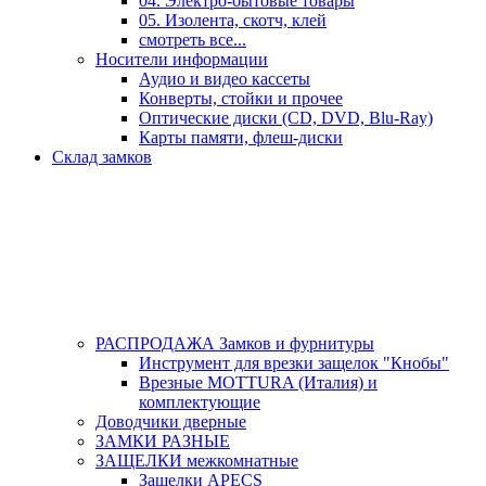
04. Электро-бытовые товары
05. Изолента, скотч, клей
смотреть все...
Носители информации
Аудио и видео кассеты
Конверты, стойки и прочее
Оптические диски (CD, DVD, Blu-Ray)
Карты памяти, флеш-диски
Склад замков
РАСПРОДАЖА Замков и фурнитуры
Инструмент для врезки защелок "Кнобы"
Врезные MOTTURA (Италия) и
комплектующие
Доводчики дверные
ЗАМКИ РАЗНЫЕ
ЗАЩЕЛКИ межкомнатные
Защелки APECS