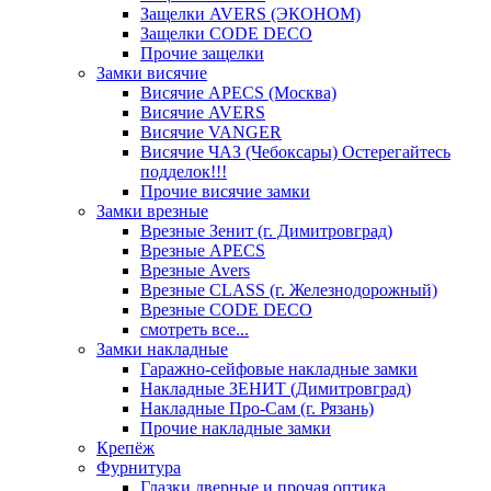
Защелки AVERS (ЭКОНОМ)
Защелки CODE DECO
Прочие защелки
Замки висячие
Висячие APECS (Москва)
Висячие AVERS
Висячие VANGER
Висячие ЧАЗ (Чебоксары) Остерегайтесь
подделок!!!
Прочие висячие замки
Замки врезные
Врезные Зенит (г. Димитровград)
Врезные APECS
Врезные Avers
Врезные CLASS (г. Железнодорожный)
Врезные CODE DECO
смотреть все...
Замки накладные
Гаражно-сейфовые накладные замки
Накладные ЗЕНИТ (Димитровград)
Накладные Про-Сам (г. Рязань)
Прочие накладные замки
Крепёж
Фурнитура
Глазки дверные и прочая оптика