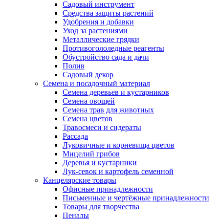
Садовый инструмент
Средства защиты растений
Удобрения и добавки
Уход за растениями
Металлические грядки
Противогололедные реагенты
Обустройство сада и дачи
Полив
Садовый декор
Семена и посадочный материал
Семена деревьев и кустарников
Семена овощей
Семена трав для животных
Семена цветов
Травосмеси и сидераты
Рассада
Луковичные и корневища цветов
Мицелий грибов
Деревья и кустарники
Лук-севок и картофель семенной
Канцелярские товары
Офисные принадлежности
Письменные и чертёжные принадлежности
Товары для творчества
Пеналы