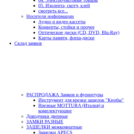
04. Электро-бытовые товары
05. Изолента, скотч, клей
смотреть все...
Носители информации
Аудио и видео кассеты
Конверты, стойки и прочее
Оптические диски (CD, DVD, Blu-Ray)
Карты памяти, флеш-диски
Склад замков
РАСПРОДАЖА Замков и фурнитуры
Инструмент для врезки защелок "Кнобы"
Врезные MOTTURA (Италия) и
комплектующие
Доводчики дверные
ЗАМКИ РАЗНЫЕ
ЗАЩЕЛКИ межкомнатные
Защелки APECS