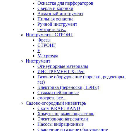
Оснастка для перфораторов
Сверла и коронки
Алмазный инструмент
Пильная оснастка
Ручной инструмент
смотреть все...
Инструменты СТРОНГ
Фрезы
СТРОНГ
Е
Maxprospa
Инструмент
Огнеупорные материалы
ИНСТРУМЕНТ X- Pert
Газовое оборудование (горелки, редукторы,
газ)
Электрика (переноски, ТЭНы)
Стяжки нейлоновые
смотреть все...
Садово-огородный инвентарь
Скотч KRAFTBAND
Хомуты нержавеющая сталь
Электроводонагреватели
Насосы вибрационные
Сварочное и газовое оборудование