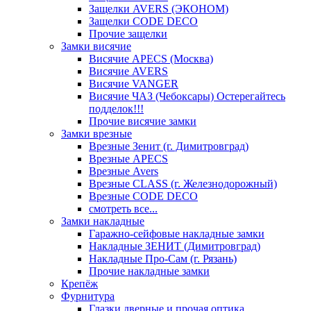
Защелки AVERS (ЭКОНОМ)
Защелки CODE DECO
Прочие защелки
Замки висячие
Висячие APECS (Москва)
Висячие AVERS
Висячие VANGER
Висячие ЧАЗ (Чебоксары) Остерегайтесь
подделок!!!
Прочие висячие замки
Замки врезные
Врезные Зенит (г. Димитровград)
Врезные APECS
Врезные Avers
Врезные CLASS (г. Железнодорожный)
Врезные CODE DECO
смотреть все...
Замки накладные
Гаражно-сейфовые накладные замки
Накладные ЗЕНИТ (Димитровград)
Накладные Про-Сам (г. Рязань)
Прочие накладные замки
Крепёж
Фурнитура
Глазки дверные и прочая оптика