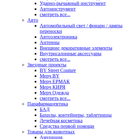
Ударно-рычажный инструмент
Автоинструмент
смотреть все...
Авто
Автомобильный свет / фонари / лампы
переноски
Автоэлектроника
Антенны
Внешние декоративные элементы
Внутрисалонные аксессуары
смотреть все...
Звездные проекты
BY Street Couture
Мерч BY
Мерч ЕРМАК
Мерч КИРЯ
Мерч Одежда
смотреть все...
Парафармацевтика
БАД
Бахилы, контейнеры, таблетницы
Лечебная косметика
Средства первой помощи
Товары для животных
Амуниция