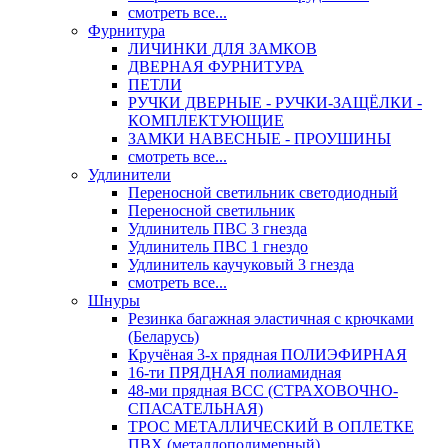
смотреть все...
Фурнитура
ЛИЧИНКИ ДЛЯ ЗАМКОВ
ДВЕРНАЯ ФУРНИТУРА
ПЕТЛИ
РУЧКИ ДВЕРНЫЕ - РУЧКИ-ЗАЩЁЛКИ -
КОМПЛЕКТУЮЩИЕ
ЗАМКИ НАВЕСНЫЕ - ПРОУШИНЫ
смотреть все...
Удлинители
Переносной светильник светодиодный
Переносной светильник
Удлинитель ПВС 3 гнезда
Удлинитель ПВС 1 гнездо
Удлинитель каучуковый 3 гнезда
смотреть все...
Шнуры
Резинка багажная эластичная с крючками
(Беларусь)
Кручёная 3-х прядная ПОЛИЭФИРНАЯ
16-ти ПРЯДНАЯ полиамидная
48-ми прядная ВСС (СТРАХОВОЧНО-
СПАСАТЕЛЬНАЯ)
ТРОС МЕТАЛЛИЧЕСКИЙ В ОПЛЕТКЕ
ПВХ (металлополимерный)