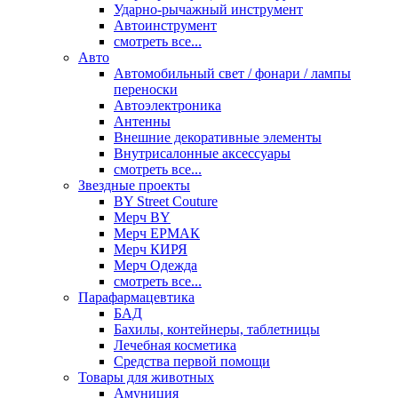
Ударно-рычажный инструмент
Автоинструмент
смотреть все...
Авто
Автомобильный свет / фонари / лампы
переноски
Автоэлектроника
Антенны
Внешние декоративные элементы
Внутрисалонные аксессуары
смотреть все...
Звездные проекты
BY Street Couture
Мерч BY
Мерч ЕРМАК
Мерч КИРЯ
Мерч Одежда
смотреть все...
Парафармацевтика
БАД
Бахилы, контейнеры, таблетницы
Лечебная косметика
Средства первой помощи
Товары для животных
Амуниция