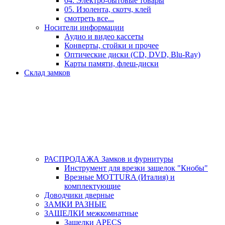
04. Электро-бытовые товары
05. Изолента, скотч, клей
смотреть все...
Носители информации
Аудио и видео кассеты
Конверты, стойки и прочее
Оптические диски (CD, DVD, Blu-Ray)
Карты памяти, флеш-диски
Склад замков
РАСПРОДАЖА Замков и фурнитуры
Инструмент для врезки защелок "Кнобы"
Врезные MOTTURA (Италия) и
комплектующие
Доводчики дверные
ЗАМКИ РАЗНЫЕ
ЗАЩЕЛКИ межкомнатные
Защелки APECS