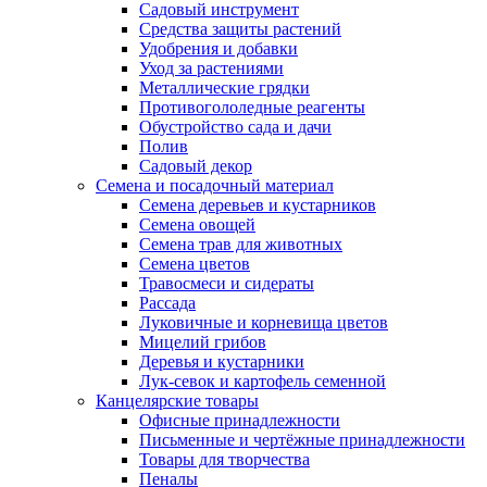
Садовый инструмент
Средства защиты растений
Удобрения и добавки
Уход за растениями
Металлические грядки
Противогололедные реагенты
Обустройство сада и дачи
Полив
Садовый декор
Семена и посадочный материал
Семена деревьев и кустарников
Семена овощей
Семена трав для животных
Семена цветов
Травосмеси и сидераты
Рассада
Луковичные и корневища цветов
Мицелий грибов
Деревья и кустарники
Лук-севок и картофель семенной
Канцелярские товары
Офисные принадлежности
Письменные и чертёжные принадлежности
Товары для творчества
Пеналы