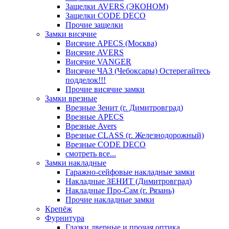
Защелки AVERS (ЭКОНОМ)
Защелки CODE DECO
Прочие защелки
Замки висячие
Висячие APECS (Москва)
Висячие AVERS
Висячие VANGER
Висячие ЧАЗ (Чебоксары) Остерегайтесь
подделок!!!
Прочие висячие замки
Замки врезные
Врезные Зенит (г. Димитровград)
Врезные APECS
Врезные Avers
Врезные CLASS (г. Железнодорожный)
Врезные CODE DECO
смотреть все...
Замки накладные
Гаражно-сейфовые накладные замки
Накладные ЗЕНИТ (Димитровград)
Накладные Про-Сам (г. Рязань)
Прочие накладные замки
Крепёж
Фурнитура
Глазки дверные и прочая оптика