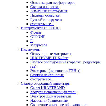
Оснастка для перфораторов
Сверла и коронки
Алмазный инструмент
Пильная оснастка
Ручной инструмент
смотреть все...
Инструменты СТРОНГ
Фрезы
СТРОНГ
Е
Maxprospa
Инструмент
Огнеупорные материалы
ИНСТРУМЕНТ X- Pert
Газовое оборудование (горелки, редукторы,
газ)
Электрика (переноски, ТЭНы)
Стяжки нейлоновые
смотреть все...
Садово-огородный инвентарь
Скотч KRAFTBAND
Хомуты нержавеющая сталь
Электроводонагреватели
Насосы вибрационные
Сварочное и газовое оборудование