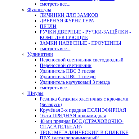
смотреть все...
Фурнитура
ЛИЧИНКИ ДЛЯ ЗАМКОВ
ДВЕРНАЯ ФУРНИТУРА
ПЕТЛИ
РУЧКИ ДВЕРНЫЕ - РУЧКИ-ЗАЩЁЛКИ -
КОМПЛЕКТУЮЩИЕ
ЗАМКИ НАВЕСНЫЕ - ПРОУШИНЫ
смотреть все...
Удлинители
Переносной светильник светодиодный
Переносной светильник
Удлинитель ПВС 3 гнезда
Удлинитель ПВС 1 гнездо
Удлинитель каучуковый 3 гнезда
смотреть все...
Шнуры
Резинка багажная эластичная с крючками
(Беларусь)
Кручёная 3-х прядная ПОЛИЭФИРНАЯ
16-ти ПРЯДНАЯ полиамидная
48-ми прядная ВСС (СТРАХОВОЧНО-
СПАСАТЕЛЬНАЯ)
ТРОС МЕТАЛЛИЧЕСКИЙ В ОПЛЕТКЕ
ПВХ (металлополимерный)