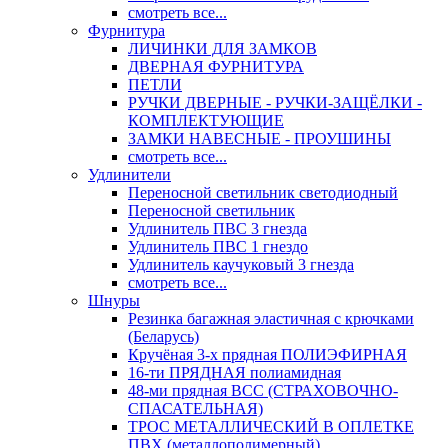
смотреть все...
Фурнитура
ЛИЧИНКИ ДЛЯ ЗАМКОВ
ДВЕРНАЯ ФУРНИТУРА
ПЕТЛИ
РУЧКИ ДВЕРНЫЕ - РУЧКИ-ЗАЩЁЛКИ -
КОМПЛЕКТУЮЩИЕ
ЗАМКИ НАВЕСНЫЕ - ПРОУШИНЫ
смотреть все...
Удлинители
Переносной светильник светодиодный
Переносной светильник
Удлинитель ПВС 3 гнезда
Удлинитель ПВС 1 гнездо
Удлинитель каучуковый 3 гнезда
смотреть все...
Шнуры
Резинка багажная эластичная с крючками
(Беларусь)
Кручёная 3-х прядная ПОЛИЭФИРНАЯ
16-ти ПРЯДНАЯ полиамидная
48-ми прядная ВСС (СТРАХОВОЧНО-
СПАСАТЕЛЬНАЯ)
ТРОС МЕТАЛЛИЧЕСКИЙ В ОПЛЕТКЕ
ПВХ (металлополимерный)