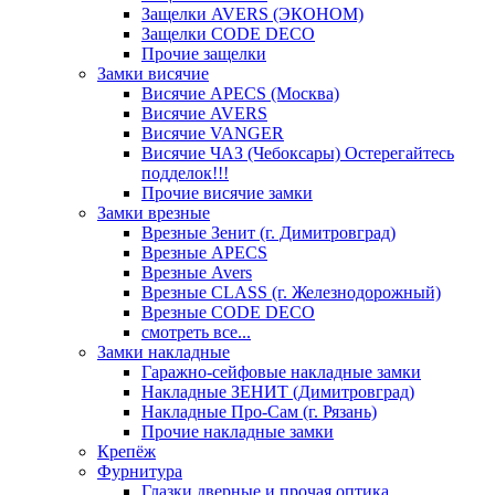
Защелки AVERS (ЭКОНОМ)
Защелки CODE DECO
Прочие защелки
Замки висячие
Висячие APECS (Москва)
Висячие AVERS
Висячие VANGER
Висячие ЧАЗ (Чебоксары) Остерегайтесь
подделок!!!
Прочие висячие замки
Замки врезные
Врезные Зенит (г. Димитровград)
Врезные APECS
Врезные Avers
Врезные CLASS (г. Железнодорожный)
Врезные CODE DECO
смотреть все...
Замки накладные
Гаражно-сейфовые накладные замки
Накладные ЗЕНИТ (Димитровград)
Накладные Про-Сам (г. Рязань)
Прочие накладные замки
Крепёж
Фурнитура
Глазки дверные и прочая оптика