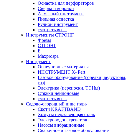
Оснастка для перфораторов
Сверла и коронки
Алмазный инструмент
Пильная оснастка
Ручной инструмент
смотреть все...
Инструменты СТРОНГ
Фрезы
СТРОНГ
Е
Maxprospa
Инструмент
Огнеупорные материалы
ИНСТРУМЕНТ X- Pert
Газовое оборудование (горелки, редукторы,
газ)
Электрика (переноски, ТЭНы)
Стяжки нейлоновые
смотреть все...
Садово-огородный инвентарь
Скотч KRAFTBAND
Хомуты нержавеющая сталь
Электроводонагреватели
Насосы вибрационные
Сварочное и газовое оборудование