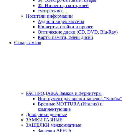
04. Электро-бытовые товары
05. Изолента, скотч, клей
смотреть все...
Носители информации
Аудио и видео кассеты
Конверты, стойки и прочее
Оптические диски (CD, DVD, Blu-Ray)
Карты памяти, флеш-диски
Склад замков
РАСПРОДАЖА Замков и фурнитуры
Инструмент для врезки защелок "Кнобы"
Врезные MOTTURA (Италия) и
комплектующие
Доводчики дверные
ЗАМКИ РАЗНЫЕ
ЗАЩЕЛКИ межкомнатные
Защелки APECS