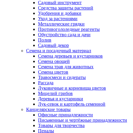
Садовый инструмент
Средства защиты растений
Удобрения и добавки
Уход за растениями
Металлические грядки
Противогололедные реагенты
Обустройство сада и дачи
Полив
Садовый декор
Семена и посадочный материал
Семена деревьев и кустарников
Семена овощей
Семена трав для животных
Семена цветов
Травосмеси и сидераты
Рассада
Луковичные и корневища цветов
Мицелий грибов
Деревья и кустарники
Лук-севок и картофель семенной
Канцелярские товары
Офисные принадлежности
Письменные и чертёжные принадлежности
Товары для творчества
Пеналы