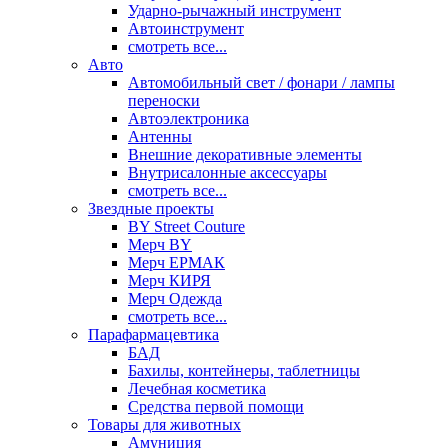
Ударно-рычажный инструмент
Автоинструмент
смотреть все...
Авто
Автомобильный свет / фонари / лампы
переноски
Автоэлектроника
Антенны
Внешние декоративные элементы
Внутрисалонные аксессуары
смотреть все...
Звездные проекты
BY Street Couture
Мерч BY
Мерч ЕРМАК
Мерч КИРЯ
Мерч Одежда
смотреть все...
Парафармацевтика
БАД
Бахилы, контейнеры, таблетницы
Лечебная косметика
Средства первой помощи
Товары для животных
Амуниция