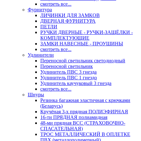
смотреть все...
Фурнитура
ЛИЧИНКИ ДЛЯ ЗАМКОВ
ДВЕРНАЯ ФУРНИТУРА
ПЕТЛИ
РУЧКИ ДВЕРНЫЕ - РУЧКИ-ЗАЩЁЛКИ -
КОМПЛЕКТУЮЩИЕ
ЗАМКИ НАВЕСНЫЕ - ПРОУШИНЫ
смотреть все...
Удлинители
Переносной светильник светодиодный
Переносной светильник
Удлинитель ПВС 3 гнезда
Удлинитель ПВС 1 гнездо
Удлинитель каучуковый 3 гнезда
смотреть все...
Шнуры
Резинка багажная эластичная с крючками
(Беларусь)
Кручёная 3-х прядная ПОЛИЭФИРНАЯ
16-ти ПРЯДНАЯ полиамидная
48-ми прядная ВСС (СТРАХОВОЧНО-
СПАСАТЕЛЬНАЯ)
ТРОС МЕТАЛЛИЧЕСКИЙ В ОПЛЕТКЕ
ПВХ (металлополимерный)