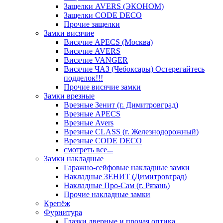
Защелки AVERS (ЭКОНОМ)
Защелки CODE DECO
Прочие защелки
Замки висячие
Висячие APECS (Москва)
Висячие AVERS
Висячие VANGER
Висячие ЧАЗ (Чебоксары) Остерегайтесь
подделок!!!
Прочие висячие замки
Замки врезные
Врезные Зенит (г. Димитровград)
Врезные APECS
Врезные Avers
Врезные CLASS (г. Железнодорожный)
Врезные CODE DECO
смотреть все...
Замки накладные
Гаражно-сейфовые накладные замки
Накладные ЗЕНИТ (Димитровград)
Накладные Про-Сам (г. Рязань)
Прочие накладные замки
Крепёж
Фурнитура
Глазки дверные и прочая оптика