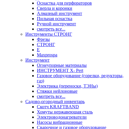
Оснастка для перфораторов
Сверла и коронки
Алмазный инструмент
Пильная оснастка
Ручной инструмент
смотреть все...
Инструменты СТРОНГ
Фрезы
СТРОНГ
Е
Maxprospa
Инструмент
Огнеупорные материалы
ИНСТРУМЕНТ X- Pert
Газовое оборудование (горелки, редукторы,
газ)
Электрика (переноски, ТЭНы)
Стяжки нейлоновые
смотреть все...
Садово-огородный инвентарь
Скотч KRAFTBAND
Хомуты нержавеющая сталь
Электроводонагреватели
Насосы вибрационные
Сварочное и газовое оборудование