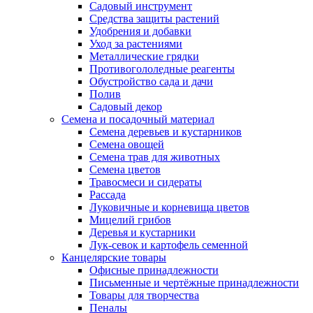
Садовый инструмент
Средства защиты растений
Удобрения и добавки
Уход за растениями
Металлические грядки
Противогололедные реагенты
Обустройство сада и дачи
Полив
Садовый декор
Семена и посадочный материал
Семена деревьев и кустарников
Семена овощей
Семена трав для животных
Семена цветов
Травосмеси и сидераты
Рассада
Луковичные и корневища цветов
Мицелий грибов
Деревья и кустарники
Лук-севок и картофель семенной
Канцелярские товары
Офисные принадлежности
Письменные и чертёжные принадлежности
Товары для творчества
Пеналы