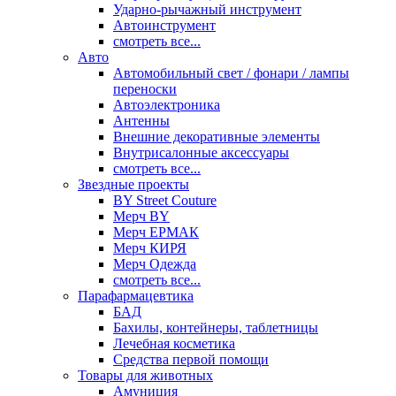
Ударно-рычажный инструмент
Автоинструмент
смотреть все...
Авто
Автомобильный свет / фонари / лампы
переноски
Автоэлектроника
Антенны
Внешние декоративные элементы
Внутрисалонные аксессуары
смотреть все...
Звездные проекты
BY Street Couture
Мерч BY
Мерч ЕРМАК
Мерч КИРЯ
Мерч Одежда
смотреть все...
Парафармацевтика
БАД
Бахилы, контейнеры, таблетницы
Лечебная косметика
Средства первой помощи
Товары для животных
Амуниция