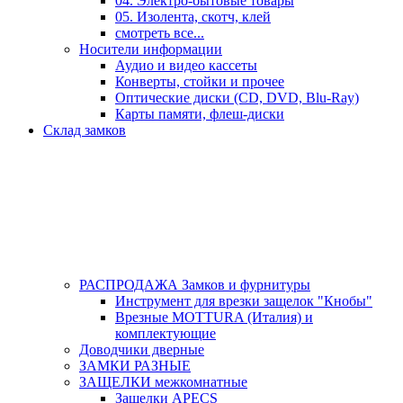
04. Электро-бытовые товары
05. Изолента, скотч, клей
смотреть все...
Носители информации
Аудио и видео кассеты
Конверты, стойки и прочее
Оптические диски (CD, DVD, Blu-Ray)
Карты памяти, флеш-диски
Склад замков
РАСПРОДАЖА Замков и фурнитуры
Инструмент для врезки защелок "Кнобы"
Врезные MOTTURA (Италия) и
комплектующие
Доводчики дверные
ЗАМКИ РАЗНЫЕ
ЗАЩЕЛКИ межкомнатные
Защелки APECS