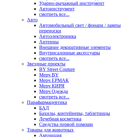
Ударно-рычажный инструмент
Автоинструмент
смотреть все...
Авто
Автомобильный свет / фонари / лампы
переноски
Автоэлектроника
Антенны
Внешние декоративные элементы
Внутрисалонные аксессуары
смотреть все...
Звездные проекты
BY Street Couture
Мерч BY
Мерч ЕРМАК
Мерч КИРЯ
Мерч Одежда
смотреть все...
Парафармацевтика
БАД
Бахилы, контейнеры, таблетницы
Лечебная косметика
Средства первой помощи
Товары для животных
Амуниция