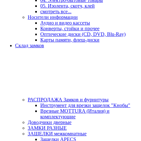
04. Электро-бытовые товары
05. Изолента, скотч, клей
смотреть все...
Носители информации
Аудио и видео кассеты
Конверты, стойки и прочее
Оптические диски (CD, DVD, Blu-Ray)
Карты памяти, флеш-диски
Склад замков
РАСПРОДАЖА Замков и фурнитуры
Инструмент для врезки защелок "Кнобы"
Врезные MOTTURA (Италия) и
комплектующие
Доводчики дверные
ЗАМКИ РАЗНЫЕ
ЗАЩЕЛКИ межкомнатные
Защелки APECS