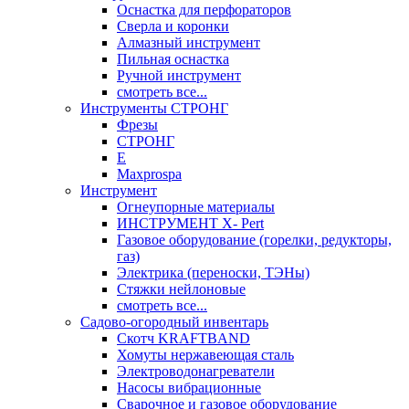
Оснастка для перфораторов
Сверла и коронки
Алмазный инструмент
Пильная оснастка
Ручной инструмент
смотреть все...
Инструменты СТРОНГ
Фрезы
СТРОНГ
Е
Maxprospa
Инструмент
Огнеупорные материалы
ИНСТРУМЕНТ X- Pert
Газовое оборудование (горелки, редукторы,
газ)
Электрика (переноски, ТЭНы)
Стяжки нейлоновые
смотреть все...
Садово-огородный инвентарь
Скотч KRAFTBAND
Хомуты нержавеющая сталь
Электроводонагреватели
Насосы вибрационные
Сварочное и газовое оборудование