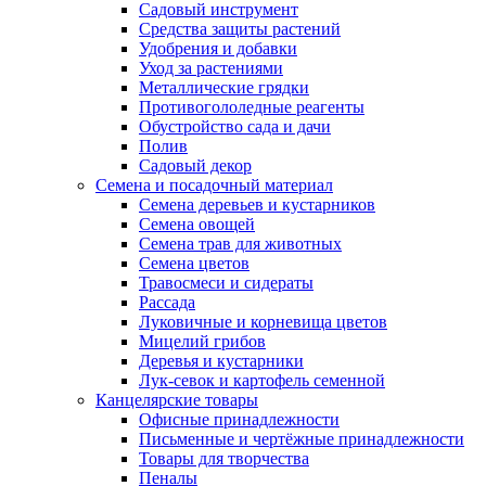
Садовый инструмент
Средства защиты растений
Удобрения и добавки
Уход за растениями
Металлические грядки
Противогололедные реагенты
Обустройство сада и дачи
Полив
Садовый декор
Семена и посадочный материал
Семена деревьев и кустарников
Семена овощей
Семена трав для животных
Семена цветов
Травосмеси и сидераты
Рассада
Луковичные и корневища цветов
Мицелий грибов
Деревья и кустарники
Лук-севок и картофель семенной
Канцелярские товары
Офисные принадлежности
Письменные и чертёжные принадлежности
Товары для творчества
Пеналы