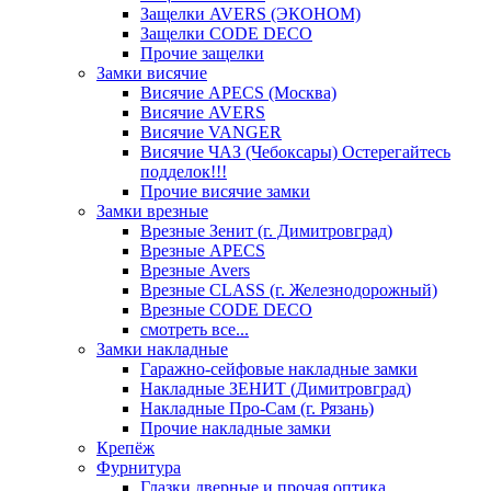
Защелки AVERS (ЭКОНОМ)
Защелки CODE DECO
Прочие защелки
Замки висячие
Висячие APECS (Москва)
Висячие AVERS
Висячие VANGER
Висячие ЧАЗ (Чебоксары) Остерегайтесь
подделок!!!
Прочие висячие замки
Замки врезные
Врезные Зенит (г. Димитровград)
Врезные APECS
Врезные Avers
Врезные CLASS (г. Железнодорожный)
Врезные CODE DECO
смотреть все...
Замки накладные
Гаражно-сейфовые накладные замки
Накладные ЗЕНИТ (Димитровград)
Накладные Про-Сам (г. Рязань)
Прочие накладные замки
Крепёж
Фурнитура
Глазки дверные и прочая оптика