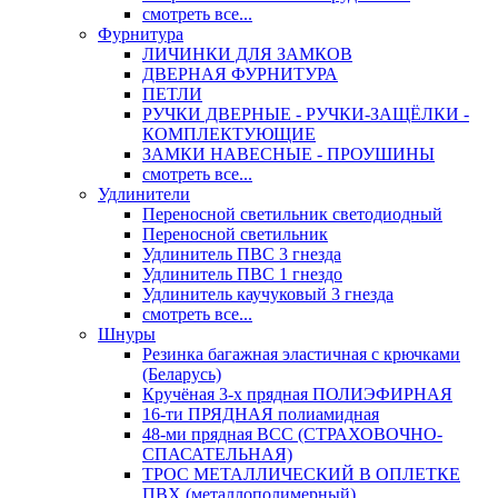
смотреть все...
Фурнитура
ЛИЧИНКИ ДЛЯ ЗАМКОВ
ДВЕРНАЯ ФУРНИТУРА
ПЕТЛИ
РУЧКИ ДВЕРНЫЕ - РУЧКИ-ЗАЩЁЛКИ -
КОМПЛЕКТУЮЩИЕ
ЗАМКИ НАВЕСНЫЕ - ПРОУШИНЫ
смотреть все...
Удлинители
Переносной светильник светодиодный
Переносной светильник
Удлинитель ПВС 3 гнезда
Удлинитель ПВС 1 гнездо
Удлинитель каучуковый 3 гнезда
смотреть все...
Шнуры
Резинка багажная эластичная с крючками
(Беларусь)
Кручёная 3-х прядная ПОЛИЭФИРНАЯ
16-ти ПРЯДНАЯ полиамидная
48-ми прядная ВСС (СТРАХОВОЧНО-
СПАСАТЕЛЬНАЯ)
ТРОС МЕТАЛЛИЧЕСКИЙ В ОПЛЕТКЕ
ПВХ (металлополимерный)