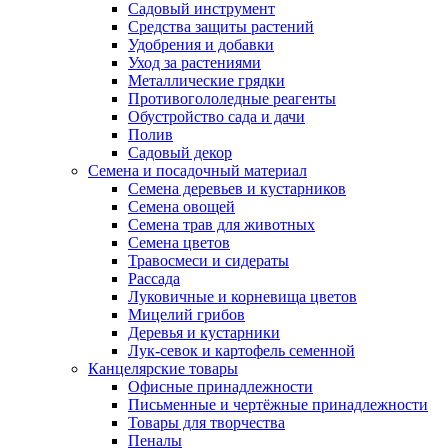
Садовый инструмент
Средства защиты растений
Удобрения и добавки
Уход за растениями
Металлические грядки
Противогололедные реагенты
Обустройство сада и дачи
Полив
Садовый декор
Семена и посадочный материал
Семена деревьев и кустарников
Семена овощей
Семена трав для животных
Семена цветов
Травосмеси и сидераты
Рассада
Луковичные и корневища цветов
Мицелий грибов
Деревья и кустарники
Лук-севок и картофель семенной
Канцелярские товары
Офисные принадлежности
Письменные и чертёжные принадлежности
Товары для творчества
Пеналы