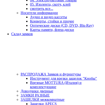
04. Электро-бытовые товары
05. Изолента, скотч, клей
смотреть все...
Носители информации
Аудио и видео кассеты
Конверты, стойки и прочее
Оптические диски (CD, DVD, Blu-Ray)
Карты памяти, флеш-диски
Склад замков
РАСПРОДАЖА Замков и фурнитуры
Инструмент для врезки защелок "Кнобы"
Врезные MOTTURA (Италия) и
комплектующие
Доводчики дверные
ЗАМКИ РАЗНЫЕ
ЗАЩЕЛКИ межкомнатные
Защелки APECS