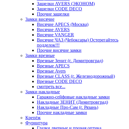
Защелки AVERS (ЭКОНОМ)
Защелки CODE DECO
Прочие защелки
Замки висячие
Висячие APECS (Москва)
Висячие AVERS
Висячие VANGER
Висячие ЧАЗ (Чебоксары) Остерегайтесь
подделок!!!
Прочие висячие замки
Замки врезные
Врезные Зенит (г. Димитровград)
Врезные APECS
Врезные Avers
Врезные CLASS (г. Железнодорожный)
Врезные CODE DECO
смотреть все...
Замки накладные
Гаражно-сейфовые накладные замки
Накладные ЗЕНИТ (Димитровград)
Накладные Про-Сам (г. Рязань)
Прочие накладные замки
Крепёж
Фурнитура
Глазки дверные и прочая оптика