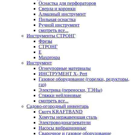
Оснастка для перфораторов
Сверла и коронки
Алмазный инструмент
Пильная оснастка
Ручной инструмент
смотреть все...
Инструменты СТРОНГ
Фрезы
СТРОНГ
Е
Maxprospa
Инструмент
Огнеупорные материалы
ИНСТРУМЕНТ X- Pert
Газовое оборудование (горелки, редукторы,
газ)
Электрика (переноски, ТЭНы)
Стяжки нейлоновые
смотреть все...
Садово-огородный инвентарь
Скотч KRAFTBAND
Хомуты нержавеющая сталь
Электроводонагреватели
Насосы вибрационные
Сварочное и газовое оборудование