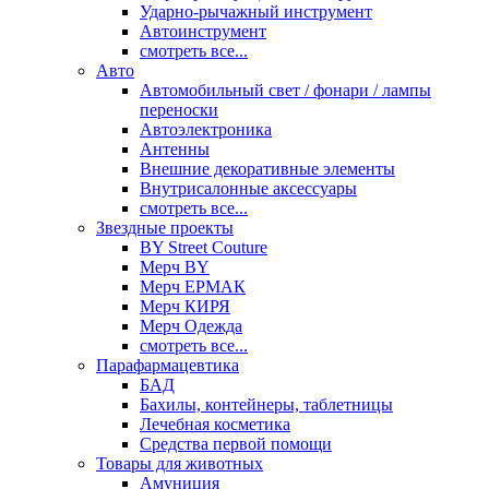
Ударно-рычажный инструмент
Автоинструмент
смотреть все...
Авто
Автомобильный свет / фонари / лампы
переноски
Автоэлектроника
Антенны
Внешние декоративные элементы
Внутрисалонные аксессуары
смотреть все...
Звездные проекты
BY Street Couture
Мерч BY
Мерч ЕРМАК
Мерч КИРЯ
Мерч Одежда
смотреть все...
Парафармацевтика
БАД
Бахилы, контейнеры, таблетницы
Лечебная косметика
Средства первой помощи
Товары для животных
Амуниция