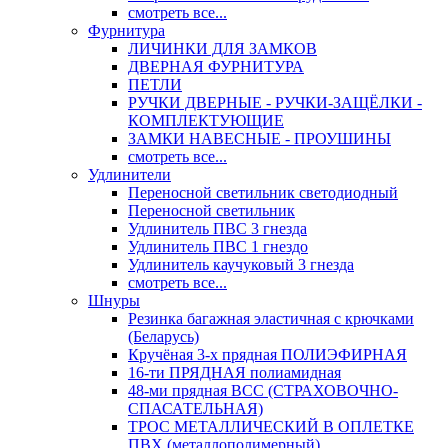
смотреть все...
Фурнитура
ЛИЧИНКИ ДЛЯ ЗАМКОВ
ДВЕРНАЯ ФУРНИТУРА
ПЕТЛИ
РУЧКИ ДВЕРНЫЕ - РУЧКИ-ЗАЩЁЛКИ -
КОМПЛЕКТУЮЩИЕ
ЗАМКИ НАВЕСНЫЕ - ПРОУШИНЫ
смотреть все...
Удлинители
Переносной светильник светодиодный
Переносной светильник
Удлинитель ПВС 3 гнезда
Удлинитель ПВС 1 гнездо
Удлинитель каучуковый 3 гнезда
смотреть все...
Шнуры
Резинка багажная эластичная с крючками
(Беларусь)
Кручёная 3-х прядная ПОЛИЭФИРНАЯ
16-ти ПРЯДНАЯ полиамидная
48-ми прядная ВСС (СТРАХОВОЧНО-
СПАСАТЕЛЬНАЯ)
ТРОС МЕТАЛЛИЧЕСКИЙ В ОПЛЕТКЕ
ПВХ (металлополимерный)