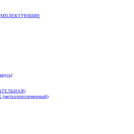
 КОМПЛЕКТУЮЩИЕ
арусь)
САТЕЛЬНАЯ)
металлополимерный)