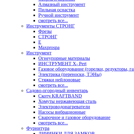
Алмазный инструмент
Пильная оснастка
Ручной инструмент
смотреть все...
Инструменты СТРОНГ
Фрезы
СТРОНГ
Е
Maxprospa
Инструмент
Огнеупорные материалы
ИНСТРУМЕНТ X- Pert
Газовое оборудование (горелки, редукторы, га
Электрика (переноски, ТЭНы)
Стяжки нейлоновые
смотреть все...
Садово-огородный инвентарь
Скотч KRAFTBAND
Хомуты нержавеющая сталь
Электроводонагреватели
Насосы вибрационные
Сварочное и газовое оборудование
смотреть все...
Фурнитура
ЛИЧИНКИ ДЛЯ ЗАМКОВ