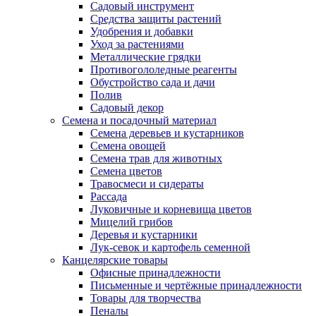
Садовый инструмент
Средства защиты растений
Удобрения и добавки
Уход за растениями
Металлические грядки
Противогололедные реагенты
Обустройство сада и дачи
Полив
Садовый декор
Семена и посадочный материал
Семена деревьев и кустарников
Семена овощей
Семена трав для животных
Семена цветов
Травосмеси и сидераты
Рассада
Луковичные и корневища цветов
Мицелий грибов
Деревья и кустарники
Лук-севок и картофель семенной
Канцелярские товары
Офисные принадлежности
Письменные и чертёжные принадлежности
Товары для творчества
Пеналы