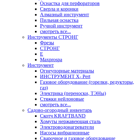
Оснастка для перфораторов
Сверла и коронки
Алмазный инструмент
Пильная оснастка
Ручной инструмент
смотреть все...
Инструменты СТРОНГ
Фрезы
СТРОНГ
Е
Maxprospa
Инструмент
Огнеупорные материалы
ИНСТРУМЕНТ X- Pert
Газовое оборудование (горелки, редукторы,
газ)
Электрика (переноски, ТЭНы)
Стяжки нейлоновые
смотреть все...
Садово-огородный инвентарь
Скотч KRAFTBAND
Хомуты нержавеющая сталь
Электроводонагреватели
Насосы вибрационные
Сварочное и газовое оборудование