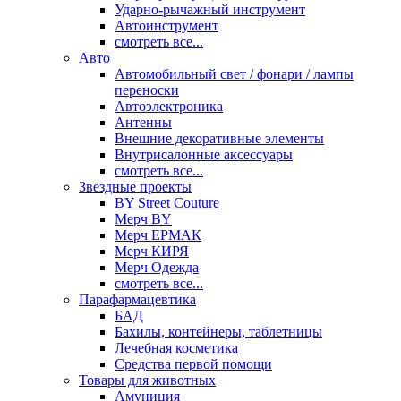
Ударно-рычажный инструмент
Автоинструмент
смотреть все...
Авто
Автомобильный свет / фонари / лампы
переноски
Автоэлектроника
Антенны
Внешние декоративные элементы
Внутрисалонные аксессуары
смотреть все...
Звездные проекты
BY Street Couture
Мерч BY
Мерч ЕРМАК
Мерч КИРЯ
Мерч Одежда
смотреть все...
Парафармацевтика
БАД
Бахилы, контейнеры, таблетницы
Лечебная косметика
Средства первой помощи
Товары для животных
Амуниция