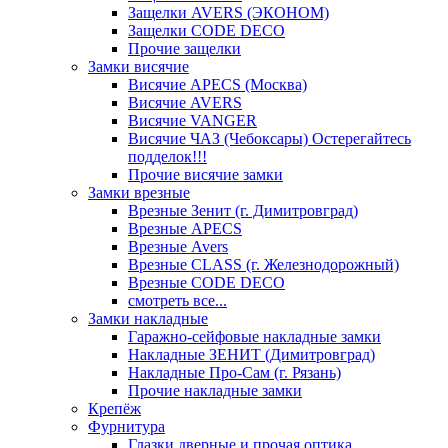
Защелки AVERS (ЭКОНОМ)
Защелки CODE DECO
Прочие защелки
Замки висячие
Висячие APECS (Москва)
Висячие AVERS
Висячие VANGER
Висячие ЧАЗ (Чебоксары) Остерегайтесь
подделок!!!
Прочие висячие замки
Замки врезные
Врезные Зенит (г. Димитровград)
Врезные APECS
Врезные Avers
Врезные CLASS (г. Железнодорожный)
Врезные CODE DECO
смотреть все...
Замки накладные
Гаражно-сейфовые накладные замки
Накладные ЗЕНИТ (Димитровград)
Накладные Про-Сам (г. Рязань)
Прочие накладные замки
Крепёж
Фурнитура
Глазки дверные и прочая оптика