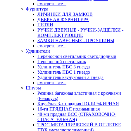
смотреть все...
Фурнитура
ЛИЧИНКИ ДЛЯ ЗАМКОВ
ДВЕРНАЯ ФУРНИТУРА
ПЕТЛИ
РУЧКИ ДВЕРНЫЕ - РУЧКИ-ЗАЩЁЛКИ -
КОМПЛЕКТУЮЩИЕ
ЗАМКИ НАВЕСНЫЕ - ПРОУШИНЫ
смотреть все...
Удлинители
Переносной светильник светодиодный
Переносной светильник
Удлинитель ПВС 3 гнезда
Удлинитель ПВС 1 гнездо
Удлинитель каучуковый 3 гнезда
смотреть все...
Шнуры
Резинка багажная эластичная с крючками
(Беларусь)
Кручёная 3-х прядная ПОЛИЭФИРНАЯ
16-ти ПРЯДНАЯ полиамидная
48-ми прядная ВСС (СТРАХОВОЧНО-
СПАСАТЕЛЬНАЯ)
ТРОС МЕТАЛЛИЧЕСКИЙ В ОПЛЕТКЕ
ПВХ (металлополимерный)