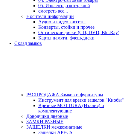
04. Электро-бытовые товары
05. Изолента, скотч, клей
смотреть все...
Носители информации
Аудио и видео кассеты
Конверты, стойки и прочее
Оптические диски (CD, DVD, Blu-Ray)
Карты памяти, флеш-диски
Склад замков
РАСПРОДАЖА Замков и фурнитуры
Инструмент для врезки защелок "Кнобы"
Врезные MOTTURA (Италия) и
комплектующие
Доводчики дверные
ЗАМКИ РАЗНЫЕ
ЗАЩЕЛКИ межкомнатные
Защелки APECS