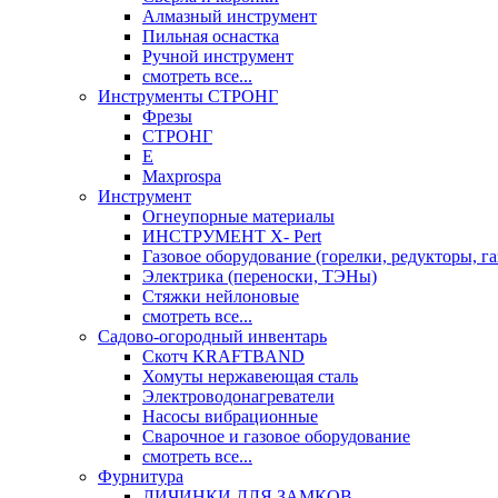
Алмазный инструмент
Пильная оснастка
Ручной инструмент
смотреть все...
Инструменты СТРОНГ
Фрезы
СТРОНГ
Е
Maxprospa
Инструмент
Огнеупорные материалы
ИНСТРУМЕНТ X- Pert
Газовое оборудование (горелки, редукторы, га
Электрика (переноски, ТЭНы)
Стяжки нейлоновые
смотреть все...
Садово-огородный инвентарь
Скотч KRAFTBAND
Хомуты нержавеющая сталь
Электроводонагреватели
Насосы вибрационные
Сварочное и газовое оборудование
смотреть все...
Фурнитура
ЛИЧИНКИ ДЛЯ ЗАМКОВ