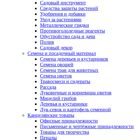
Садовый инструмент
Средства защиты растений
Удобрения и добавки
Уход за растениями
Металлические грядки
Противогололедные реагенты
Обустройство сада и дачи
Полив
Садовый декор
Семена и посадочный материал
Семена деревьев и кустарников
Семена овощей
Семена трав для животных
Семена цветов
Травосмеси и сидераты
Рассада
Луковичные и корневища цветов
Мицелий грибов
Деревья и кустарники
Лук-севок и картофель семенной
Канцелярские товары
Офисные принадлежности
Письменные и чертёжные принадлежности
Товары для творчества
Пеналы