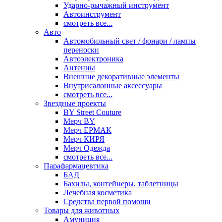
Ударно-рычажный инструмент
Автоинструмент
смотреть все...
Авто
Автомобильный свет / фонари / лампы
переноски
Автоэлектроника
Антенны
Внешние декоративные элементы
Внутрисалонные аксессуары
смотреть все...
Звездные проекты
BY Street Couture
Мерч BY
Мерч ЕРМАК
Мерч КИРЯ
Мерч Одежда
смотреть все...
Парафармацевтика
БАД
Бахилы, контейнеры, таблетницы
Лечебная косметика
Средства первой помощи
Товары для животных
Амуниция