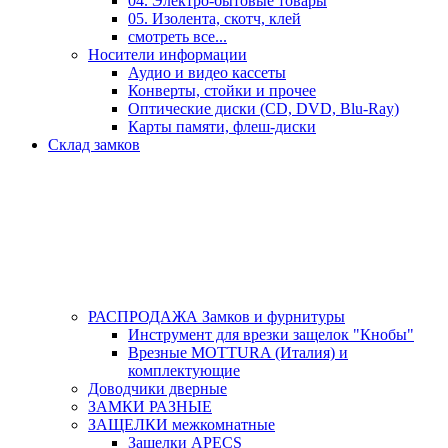
04. Электро-бытовые товары
05. Изолента, скотч, клей
смотреть все...
Носители информации
Аудио и видео кассеты
Конверты, стойки и прочее
Оптические диски (CD, DVD, Blu-Ray)
Карты памяти, флеш-диски
Склад замков
РАСПРОДАЖА Замков и фурнитуры
Инструмент для врезки защелок "Кнобы"
Врезные MOTTURA (Италия) и
комплектующие
Доводчики дверные
ЗАМКИ РАЗНЫЕ
ЗАЩЕЛКИ межкомнатные
Защелки APECS