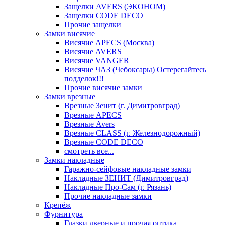
Защелки AVERS (ЭКОНОМ)
Защелки CODE DECO
Прочие защелки
Замки висячие
Висячие APECS (Москва)
Висячие AVERS
Висячие VANGER
Висячие ЧАЗ (Чебоксары) Остерегайтесь
подделок!!!
Прочие висячие замки
Замки врезные
Врезные Зенит (г. Димитровград)
Врезные APECS
Врезные Avers
Врезные CLASS (г. Железнодорожный)
Врезные CODE DECO
смотреть все...
Замки накладные
Гаражно-сейфовые накладные замки
Накладные ЗЕНИТ (Димитровград)
Накладные Про-Сам (г. Рязань)
Прочие накладные замки
Крепёж
Фурнитура
Глазки дверные и прочая оптика