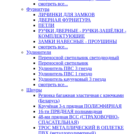
смотреть все...
Фурнитура
ЛИЧИНКИ ДЛЯ ЗАМКОВ
ДВЕРНАЯ ФУРНИТУРА
ПЕТЛИ
РУЧКИ ДВЕРНЫЕ - РУЧКИ-ЗАЩЁЛКИ -
КОМПЛЕКТУЮЩИЕ
ЗАМКИ НАВЕСНЫЕ - ПРОУШИНЫ
смотреть все...
Удлинители
Переносной светильник светодиодный
Переносной светильник
Удлинитель ПВС 3 гнезда
Удлинитель ПВС 1 гнездо
Удлинитель каучуковый 3 гнезда
смотреть все...
Шнуры
Резинка багажная эластичная с крючками
(Беларусь)
Кручёная 3-х прядная ПОЛИЭФИРНАЯ
16-ти ПРЯДНАЯ полиамидная
48-ми прядная ВСС (СТРАХОВОЧНО-
СПАСАТЕЛЬНАЯ)
ТРОС МЕТАЛЛИЧЕСКИЙ В ОПЛЕТКЕ
ПВХ (металлополимерный)