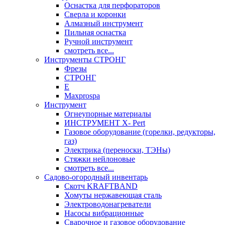
Оснастка для перфораторов
Сверла и коронки
Алмазный инструмент
Пильная оснастка
Ручной инструмент
смотреть все...
Инструменты СТРОНГ
Фрезы
СТРОНГ
Е
Maxprospa
Инструмент
Огнеупорные материалы
ИНСТРУМЕНТ X- Pert
Газовое оборудование (горелки, редукторы,
газ)
Электрика (переноски, ТЭНы)
Стяжки нейлоновые
смотреть все...
Садово-огородный инвентарь
Скотч KRAFTBAND
Хомуты нержавеющая сталь
Электроводонагреватели
Насосы вибрационные
Сварочное и газовое оборудование