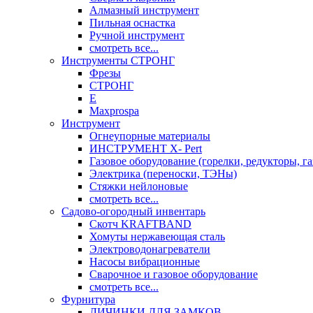
Алмазный инструмент
Пильная оснастка
Ручной инструмент
смотреть все...
Инструменты СТРОНГ
Фрезы
СТРОНГ
Е
Maxprospa
Инструмент
Огнеупорные материалы
ИНСТРУМЕНТ X- Pert
Газовое оборудование (горелки, редукторы, га
Электрика (переноски, ТЭНы)
Стяжки нейлоновые
смотреть все...
Садово-огородный инвентарь
Скотч KRAFTBAND
Хомуты нержавеющая сталь
Электроводонагреватели
Насосы вибрационные
Сварочное и газовое оборудование
смотреть все...
Фурнитура
ЛИЧИНКИ ДЛЯ ЗАМКОВ