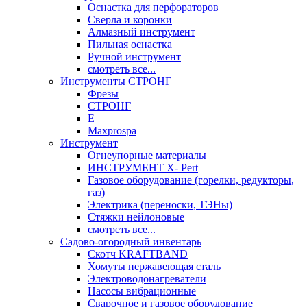
Оснастка для перфораторов
Сверла и коронки
Алмазный инструмент
Пильная оснастка
Ручной инструмент
смотреть все...
Инструменты СТРОНГ
Фрезы
СТРОНГ
Е
Maxprospa
Инструмент
Огнеупорные материалы
ИНСТРУМЕНТ X- Pert
Газовое оборудование (горелки, редукторы,
газ)
Электрика (переноски, ТЭНы)
Стяжки нейлоновые
смотреть все...
Садово-огородный инвентарь
Скотч KRAFTBAND
Хомуты нержавеющая сталь
Электроводонагреватели
Насосы вибрационные
Сварочное и газовое оборудование