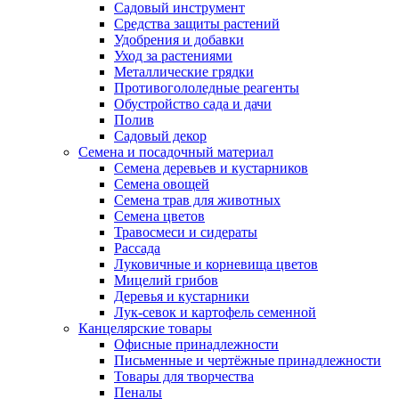
Садовый инструмент
Средства защиты растений
Удобрения и добавки
Уход за растениями
Металлические грядки
Противогололедные реагенты
Обустройство сада и дачи
Полив
Садовый декор
Семена и посадочный материал
Семена деревьев и кустарников
Семена овощей
Семена трав для животных
Семена цветов
Травосмеси и сидераты
Рассада
Луковичные и корневища цветов
Мицелий грибов
Деревья и кустарники
Лук-севок и картофель семенной
Канцелярские товары
Офисные принадлежности
Письменные и чертёжные принадлежности
Товары для творчества
Пеналы