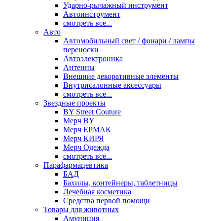
Ударно-рычажный инструмент
Автоинструмент
смотреть все...
Авто
Автомобильный свет / фонари / лампы
переноски
Автоэлектроника
Антенны
Внешние декоративные элементы
Внутрисалонные аксессуары
смотреть все...
Звездные проекты
BY Street Couture
Мерч BY
Мерч ЕРМАК
Мерч КИРЯ
Мерч Одежда
смотреть все...
Парафармацевтика
БАД
Бахилы, контейнеры, таблетницы
Лечебная косметика
Средства первой помощи
Товары для животных
Амуниция