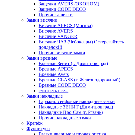
Защелки AVERS (ЭКОНОМ)
Защелки CODE DECO
Прочие защелки
Замки висячие
Висячие APECS (Москва)
Висячие AVERS
Висячие VANGER
Висячие ЧАЗ (Чебоксары) Остерегайтесь
подделок!!!
Прочие висячие замки
Замки врезные
Врезные Зенит (г. Димитровград)
Врезные APECS
Врезные Avers
Врезные CLASS (г. Железнодорожный)
Врезные CODE DECO
смотреть все...
Замки накладные
Гаражно-сейфовые накладные замки
Накладные ЗЕНИТ (Димитровград)
Накладные Про-Сам (г. Рязань)
Прочие накладные замки
Крепёж
Фурнитура
Глазки дверные и прочая оптика