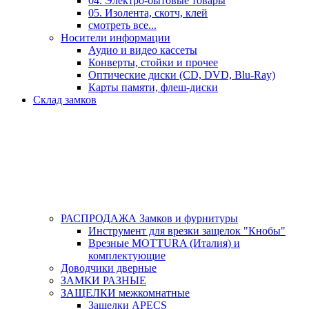
04. Электро-бытовые товары
05. Изолента, скотч, клей
смотреть все...
Носители информации
Аудио и видео кассеты
Конверты, стойки и прочее
Оптические диски (CD, DVD, Blu-Ray)
Карты памяти, флеш-диски
Склад замков
РАСПРОДАЖА Замков и фурнитуры
Инструмент для врезки защелок "Кнобы"
Врезные MOTTURA (Италия) и
комплектующие
Доводчики дверные
ЗАМКИ РАЗНЫЕ
ЗАЩЕЛКИ межкомнатные
Защелки APECS