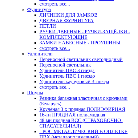
смотреть все...
Фурнитура
ЛИЧИНКИ ДЛЯ ЗАМКОВ
ДВЕРНАЯ ФУРНИТУРА
ПЕТЛИ
РУЧКИ ДВЕРНЫЕ - РУЧКИ-ЗАЩЁЛКИ -
КОМПЛЕКТУЮЩИЕ
ЗАМКИ НАВЕСНЫЕ - ПРОУШИНЫ
смотреть все...
Удлинители
Переносной светильник светодиодный
Переносной светильник
Удлинитель ПВС 3 гнезда
Удлинитель ПВС 1 гнездо
Удлинитель каучуковый 3 гнезда
смотреть все...
Шнуры
Резинка багажная эластичная с крючками
(Беларусь)
Кручёная 3-х прядная ПОЛИЭФИРНАЯ
16-ти ПРЯДНАЯ полиамидная
48-ми прядная ВСС (СТРАХОВОЧНО-
СПАСАТЕЛЬНАЯ)
ТРОС МЕТАЛЛИЧЕСКИЙ В ОПЛЕТКЕ
ПВХ (металлополимерный)