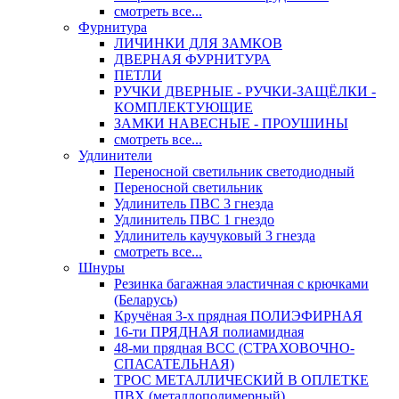
смотреть все...
Фурнитура
ЛИЧИНКИ ДЛЯ ЗАМКОВ
ДВЕРНАЯ ФУРНИТУРА
ПЕТЛИ
РУЧКИ ДВЕРНЫЕ - РУЧКИ-ЗАЩЁЛКИ -
КОМПЛЕКТУЮЩИЕ
ЗАМКИ НАВЕСНЫЕ - ПРОУШИНЫ
смотреть все...
Удлинители
Переносной светильник светодиодный
Переносной светильник
Удлинитель ПВС 3 гнезда
Удлинитель ПВС 1 гнездо
Удлинитель каучуковый 3 гнезда
смотреть все...
Шнуры
Резинка багажная эластичная с крючками
(Беларусь)
Кручёная 3-х прядная ПОЛИЭФИРНАЯ
16-ти ПРЯДНАЯ полиамидная
48-ми прядная ВСС (СТРАХОВОЧНО-
СПАСАТЕЛЬНАЯ)
ТРОС МЕТАЛЛИЧЕСКИЙ В ОПЛЕТКЕ
ПВХ (металлополимерный)