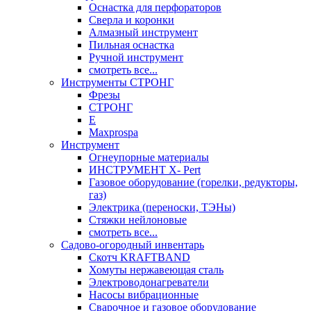
Оснастка для перфораторов
Сверла и коронки
Алмазный инструмент
Пильная оснастка
Ручной инструмент
смотреть все...
Инструменты СТРОНГ
Фрезы
СТРОНГ
Е
Maxprospa
Инструмент
Огнеупорные материалы
ИНСТРУМЕНТ X- Pert
Газовое оборудование (горелки, редукторы,
газ)
Электрика (переноски, ТЭНы)
Стяжки нейлоновые
смотреть все...
Садово-огородный инвентарь
Скотч KRAFTBAND
Хомуты нержавеющая сталь
Электроводонагреватели
Насосы вибрационные
Сварочное и газовое оборудование