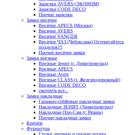
Защелки AVERS (ЭКОНОМ)
Защелки CODE DECO
Прочие защелки
Замки висячие
Висячие APECS (Москва)
Висячие AVERS
Висячие VANGER
Висячие ЧАЗ (Чебоксары) Остерегайтесь
подделок!!!
Прочие висячие замки
Замки врезные
Врезные Зенит (г. Димитровград)
Врезные APECS
Врезные Avers
Врезные CLASS (г. Железнодорожный)
Врезные CODE DECO
смотреть все...
Замки накладные
Гаражно-сейфовые накладные замки
Накладные ЗЕНИТ (Димитровград)
Накладные Про-Сам (г. Рязань)
Прочие накладные замки
Крепёж
Фурнитура
Глазки дверные и прочая оптика