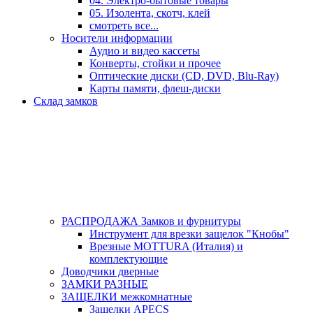
04. Электро-бытовые товары
05. Изолента, скотч, клей
смотреть все...
Носители информации
Аудио и видео кассеты
Конверты, стойки и прочее
Оптические диски (CD, DVD, Blu-Ray)
Карты памяти, флеш-диски
Склад замков
РАСПРОДАЖА Замков и фурнитуры
Инструмент для врезки защелок "Кнобы"
Врезные MOTTURA (Италия) и
комплектующие
Доводчики дверные
ЗАМКИ РАЗНЫЕ
ЗАЩЕЛКИ межкомнатные
Защелки APECS