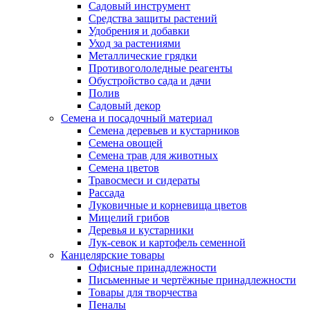
Садовый инструмент
Средства защиты растений
Удобрения и добавки
Уход за растениями
Металлические грядки
Противогололедные реагенты
Обустройство сада и дачи
Полив
Садовый декор
Семена и посадочный материал
Семена деревьев и кустарников
Семена овощей
Семена трав для животных
Семена цветов
Травосмеси и сидераты
Рассада
Луковичные и корневища цветов
Мицелий грибов
Деревья и кустарники
Лук-севок и картофель семенной
Канцелярские товары
Офисные принадлежности
Письменные и чертёжные принадлежности
Товары для творчества
Пеналы