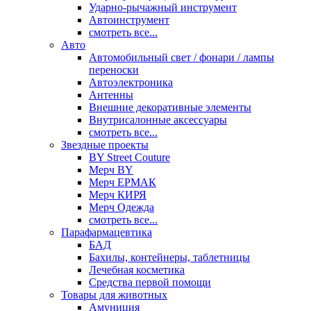
Ударно-рычажный инструмент
Автоинструмент
смотреть все...
Авто
Автомобильный свет / фонари / лампы
переноски
Автоэлектроника
Антенны
Внешние декоративные элементы
Внутрисалонные аксессуары
смотреть все...
Звездные проекты
BY Street Couture
Мерч BY
Мерч ЕРМАК
Мерч КИРЯ
Мерч Одежда
смотреть все...
Парафармацевтика
БАД
Бахилы, контейнеры, таблетницы
Лечебная косметика
Средства первой помощи
Товары для животных
Амуниция