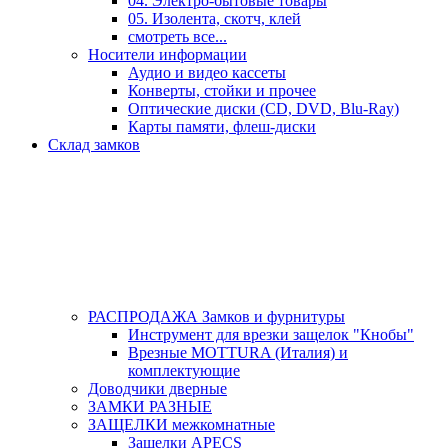
04. Электро-бытовые товары
05. Изолента, скотч, клей
смотреть все...
Носители информации
Аудио и видео кассеты
Конверты, стойки и прочее
Оптические диски (CD, DVD, Blu-Ray)
Карты памяти, флеш-диски
Склад замков
РАСПРОДАЖА Замков и фурнитуры
Инструмент для врезки защелок "Кнобы"
Врезные MOTTURA (Италия) и
комплектующие
Доводчики дверные
ЗАМКИ РАЗНЫЕ
ЗАЩЕЛКИ межкомнатные
Защелки APECS