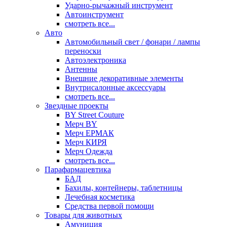
Ударно-рычажный инструмент
Автоинструмент
смотреть все...
Авто
Автомобильный свет / фонари / лампы
переноски
Автоэлектроника
Антенны
Внешние декоративные элементы
Внутрисалонные аксессуары
смотреть все...
Звездные проекты
BY Street Couture
Мерч BY
Мерч ЕРМАК
Мерч КИРЯ
Мерч Одежда
смотреть все...
Парафармацевтика
БАД
Бахилы, контейнеры, таблетницы
Лечебная косметика
Средства первой помощи
Товары для животных
Амуниция