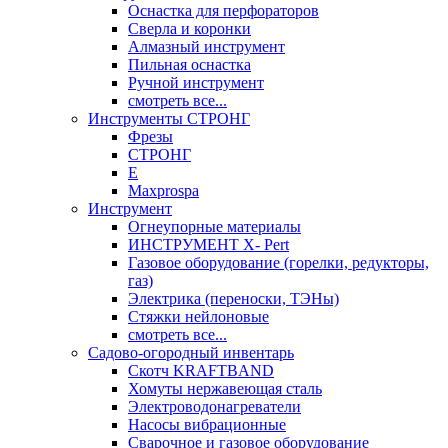
Оснастка для перфораторов
Сверла и коронки
Алмазный инструмент
Пильная оснастка
Ручной инструмент
смотреть все...
Инструменты СТРОНГ
Фрезы
СТРОНГ
Е
Maxprospa
Инструмент
Огнеупорные материалы
ИНСТРУМЕНТ X- Pert
Газовое оборудование (горелки, редукторы,
газ)
Электрика (переноски, ТЭНы)
Стяжки нейлоновые
смотреть все...
Садово-огородный инвентарь
Скотч KRAFTBAND
Хомуты нержавеющая сталь
Электроводонагреватели
Насосы вибрационные
Сварочное и газовое оборудование