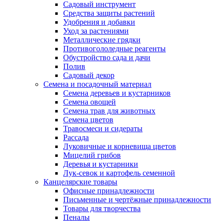
Садовый инструмент
Средства защиты растений
Удобрения и добавки
Уход за растениями
Металлические грядки
Противогололедные реагенты
Обустройство сада и дачи
Полив
Садовый декор
Семена и посадочный материал
Семена деревьев и кустарников
Семена овощей
Семена трав для животных
Семена цветов
Травосмеси и сидераты
Рассада
Луковичные и корневища цветов
Мицелий грибов
Деревья и кустарники
Лук-севок и картофель семенной
Канцелярские товары
Офисные принадлежности
Письменные и чертёжные принадлежности
Товары для творчества
Пеналы