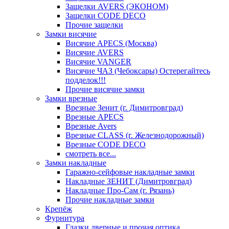
Защелки AVERS (ЭКОНОМ)
Защелки CODE DECO
Прочие защелки
Замки висячие
Висячие APECS (Москва)
Висячие AVERS
Висячие VANGER
Висячие ЧАЗ (Чебоксары) Остерегайтесь
подделок!!!
Прочие висячие замки
Замки врезные
Врезные Зенит (г. Димитровград)
Врезные APECS
Врезные Avers
Врезные CLASS (г. Железнодорожный)
Врезные CODE DECO
смотреть все...
Замки накладные
Гаражно-сейфовые накладные замки
Накладные ЗЕНИТ (Димитровград)
Накладные Про-Сам (г. Рязань)
Прочие накладные замки
Крепёж
Фурнитура
Глазки дверные и прочая оптика