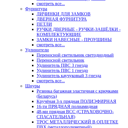
смотреть все...
Фурнитура
ЛИЧИНКИ ДЛЯ ЗАМКОВ
ДВЕРНАЯ ФУРНИТУРА
ПЕТЛИ
РУЧКИ ДВЕРНЫЕ - РУЧКИ-ЗАЩЁЛКИ -
КОМПЛЕКТУЮЩИЕ
ЗАМКИ НАВЕСНЫЕ - ПРОУШИНЫ
смотреть все...
Удлинители
Переносной светильник светодиодный
Переносной светильник
Удлинитель ПВС 3 гнезда
Удлинитель ПВС 1 гнездо
Удлинитель каучуковый 3 гнезда
смотреть все...
Шнуры
Резинка багажная эластичная с крючками
(Беларусь)
Кручёная 3-х прядная ПОЛИЭФИРНАЯ
16-ти ПРЯДНАЯ полиамидная
48-ми прядная ВСС (СТРАХОВОЧНО-
СПАСАТЕЛЬНАЯ)
ТРОС МЕТАЛЛИЧЕСКИЙ В ОПЛЕТКЕ
ПВХ (металлополимерный)