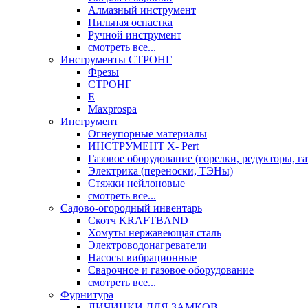
Алмазный инструмент
Пильная оснастка
Ручной инструмент
смотреть все...
Инструменты СТРОНГ
Фрезы
СТРОНГ
Е
Maxprospa
Инструмент
Огнеупорные материалы
ИНСТРУМЕНТ X- Pert
Газовое оборудование (горелки, редукторы, га
Электрика (переноски, ТЭНы)
Стяжки нейлоновые
смотреть все...
Садово-огородный инвентарь
Скотч KRAFTBAND
Хомуты нержавеющая сталь
Электроводонагреватели
Насосы вибрационные
Сварочное и газовое оборудование
смотреть все...
Фурнитура
ЛИЧИНКИ ДЛЯ ЗАМКОВ