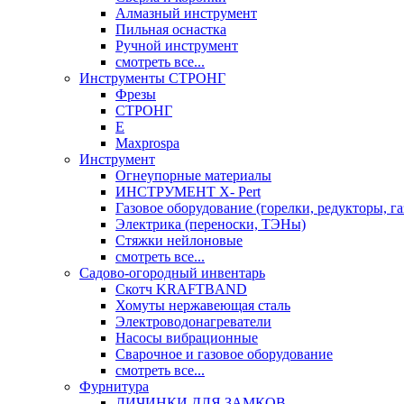
Алмазный инструмент
Пильная оснастка
Ручной инструмент
смотреть все...
Инструменты СТРОНГ
Фрезы
СТРОНГ
Е
Maxprospa
Инструмент
Огнеупорные материалы
ИНСТРУМЕНТ X- Pert
Газовое оборудование (горелки, редукторы, га
Электрика (переноски, ТЭНы)
Стяжки нейлоновые
смотреть все...
Садово-огородный инвентарь
Скотч KRAFTBAND
Хомуты нержавеющая сталь
Электроводонагреватели
Насосы вибрационные
Сварочное и газовое оборудование
смотреть все...
Фурнитура
ЛИЧИНКИ ДЛЯ ЗАМКОВ