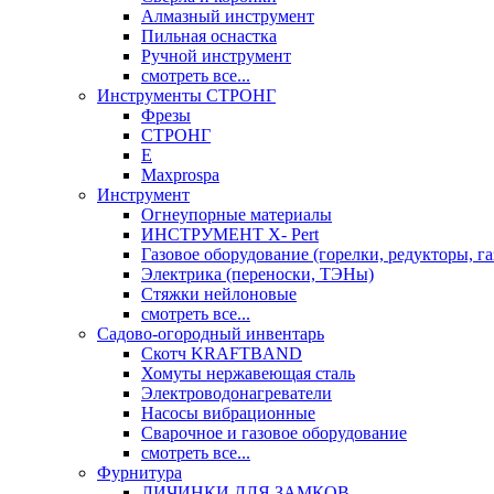
Алмазный инструмент
Пильная оснастка
Ручной инструмент
смотреть все...
Инструменты СТРОНГ
Фрезы
СТРОНГ
Е
Maxprospa
Инструмент
Огнеупорные материалы
ИНСТРУМЕНТ X- Pert
Газовое оборудование (горелки, редукторы, га
Электрика (переноски, ТЭНы)
Стяжки нейлоновые
смотреть все...
Садово-огородный инвентарь
Скотч KRAFTBAND
Хомуты нержавеющая сталь
Электроводонагреватели
Насосы вибрационные
Сварочное и газовое оборудование
смотреть все...
Фурнитура
ЛИЧИНКИ ДЛЯ ЗАМКОВ