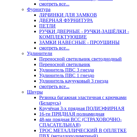
смотреть все...
Фурнитура
ЛИЧИНКИ ДЛЯ ЗАМКОВ
ДВЕРНАЯ ФУРНИТУРА
ПЕТЛИ
РУЧКИ ДВЕРНЫЕ - РУЧКИ-ЗАЩЁЛКИ -
КОМПЛЕКТУЮЩИЕ
ЗАМКИ НАВЕСНЫЕ - ПРОУШИНЫ
смотреть все...
Удлинители
Переносной светильник светодиодный
Переносной светильник
Удлинитель ПВС 3 гнезда
Удлинитель ПВС 1 гнездо
Удлинитель каучуковый 3 гнезда
смотреть все...
Шнуры
Резинка багажная эластичная с крючками
(Беларусь)
Кручёная 3-х прядная ПОЛИЭФИРНАЯ
16-ти ПРЯДНАЯ полиамидная
48-ми прядная ВСС (СТРАХОВОЧНО-
СПАСАТЕЛЬНАЯ)
ТРОС МЕТАЛЛИЧЕСКИЙ В ОПЛЕТКЕ
ПВХ (металлополимерный)