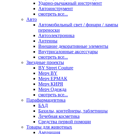
Ударно-рычажный инструмент
Автоинструмент
смотреть все...
Авто
Автомобильный свет / фонари / лампы
переноски
Автоэлектроника
Антенны
Внешние декоративные элементы
Внутрисалонные аксессуары
смотреть все...
Звездные проекты
BY Street Couture
Мерч BY
Мерч ЕРМАК
Мерч КИРЯ
Мерч Одежда
смотреть все...
Парафармацевтика
БАД
Бахилы, контейнеры, таблетницы
Лечебная косметика
Средства первой помощи
Товары для животных
Амуниция