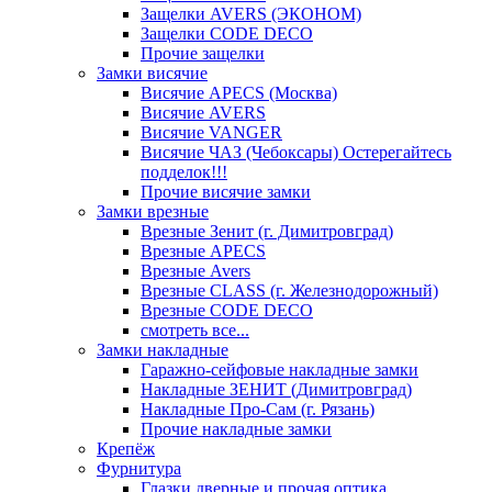
Защелки AVERS (ЭКОНОМ)
Защелки CODE DECO
Прочие защелки
Замки висячие
Висячие APECS (Москва)
Висячие AVERS
Висячие VANGER
Висячие ЧАЗ (Чебоксары) Остерегайтесь
подделок!!!
Прочие висячие замки
Замки врезные
Врезные Зенит (г. Димитровград)
Врезные APECS
Врезные Avers
Врезные CLASS (г. Железнодорожный)
Врезные CODE DECO
смотреть все...
Замки накладные
Гаражно-сейфовые накладные замки
Накладные ЗЕНИТ (Димитровград)
Накладные Про-Сам (г. Рязань)
Прочие накладные замки
Крепёж
Фурнитура
Глазки дверные и прочая оптика