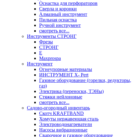
Оснастка для перфораторов
Сверла и коронки
Алмазный инструмент
Пильная оснастка
Ручной инструмент
смотреть все...
Инструменты СТРОНГ
Фрезы
СТРОНГ
Е
Maxprospa
Инструмент
Огнеупорные материалы
ИНСТРУМЕНТ X- Pert
Газовое оборудование (горелки, редукторы,
газ)
Электрика (переноски, ТЭНы)
Стяжки нейлоновые
смотреть все...
Садово-огородный инвентарь
Скотч KRAFTBAND
Хомуты нержавеющая сталь
Электроводонагреватели
Насосы вибрационные
Сварочное и газовое оборудование