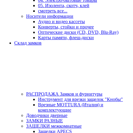
04. Электро-бытовые товары
05. Изолента, скотч, клей
смотреть все...
Носители информации
Аудио и видео кассеты
Конверты, стойки и прочее
Оптические диски (CD, DVD, Blu-Ray)
Карты памяти, флеш-диски
Склад замков
РАСПРОДАЖА Замков и фурнитуры
Инструмент для врезки защелок "Кнобы"
Врезные MOTTURA (Италия) и
комплектующие
Доводчики дверные
ЗАМКИ РАЗНЫЕ
ЗАЩЕЛКИ межкомнатные
Защелки APECS