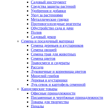
Садовый инструмент
Средства защиты растений
Удобрения и добавки
Уход за растениями
Металлические грядки
Противогололедные реагенты
Обустройство сада и дачи
Полив
Садовый декор
Семена и посадочный материал
Семена деревьев и кустарников
Семена овощей
Семена трав для животных
Семена цветов
Травосмеси и сидераты
Рассада
Луковичные и корневища цветов
Мицелий грибов
Деревья и кустарники
Лук-севок и картофель семенной
Канцелярские товары
Офисные принадлежности
Письменные и чертёжные принадлежности
Товары для творчества
Пеналы