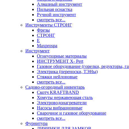
Алмазный инструмент
Пильная оснастка
Ручной инструмент
смотреть все...
Инструменты СТРОНГ
Фрезы
СТРОНГ
Е
Maxprospa
Инструмент
Огнеупорные материалы
ИНСТРУМЕНТ X- Pert
Газовое оборудование (горелки, редукторы, га
Электрика (переноски, ТЭНы)
Стяжки нейлоновые
смотреть все...
Садово-огородный инвентарь
Скотч KRAFTBAND
Хомуты нержавеющая сталь
Электроводонагреватели
Насосы вибрационные
Сварочное и газовое оборудование
смотреть все...
Фурнитура
ЛИЧИНКИ ДЛЯ ЗАМКОВ