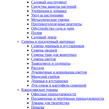
Садовый инструмент
Средства защиты растений
Удобрения и добавки
Уход за растениями
Металлические грядки
Противогололедные реагенты
Обустройство сада и дачи
Полив
Садовый декор
Семена и посадочный материал
Семена деревьев и кустарников
Семена овощей
Семена трав для животных
Семена цветов
Травосмеси и сидераты
Рассада
Луковичные и корневища цветов
Мицелий грибов
Деревья и кустарники
Лук-севок и картофель семенной
Канцелярские товары
Офисные принадлежности
Письменные и чертёжные принадлежности
Товары для творчества
Пеналы