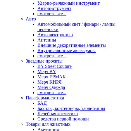
Ударно-рычажный инструмент
Автоинструмент
смотреть все...
Авто
Автомобильный свет / фонари / лампы
переноски
Автоэлектроника
Антенны
Внешние декоративные элементы
Внутрисалонные аксессуары
смотреть все...
Звездные проекты
BY Street Couture
Мерч BY
Мерч ЕРМАК
Мерч КИРЯ
Мерч Одежда
смотреть все...
Парафармацевтика
БАД
Бахилы, контейнеры, таблетницы
Лечебная косметика
Средства первой помощи
Товары для животных
Амуниция