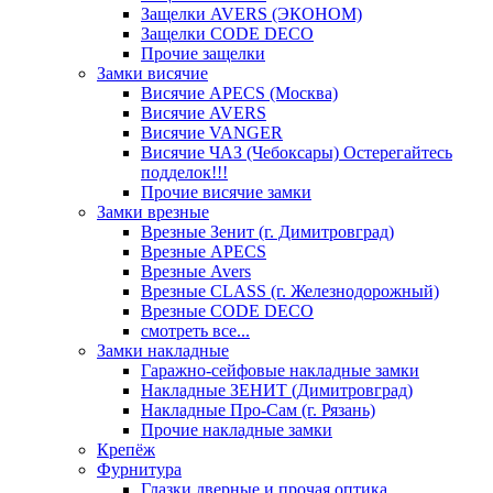
Защелки AVERS (ЭКОНОМ)
Защелки CODE DECO
Прочие защелки
Замки висячие
Висячие APECS (Москва)
Висячие AVERS
Висячие VANGER
Висячие ЧАЗ (Чебоксары) Остерегайтесь
подделок!!!
Прочие висячие замки
Замки врезные
Врезные Зенит (г. Димитровград)
Врезные APECS
Врезные Avers
Врезные CLASS (г. Железнодорожный)
Врезные CODE DECO
смотреть все...
Замки накладные
Гаражно-сейфовые накладные замки
Накладные ЗЕНИТ (Димитровград)
Накладные Про-Сам (г. Рязань)
Прочие накладные замки
Крепёж
Фурнитура
Глазки дверные и прочая оптика