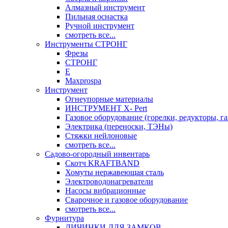
Алмазный инструмент
Пильная оснастка
Ручной инструмент
смотреть все...
Инструменты СТРОНГ
Фрезы
СТРОНГ
Е
Maxprospa
Инструмент
Огнеупорные материалы
ИНСТРУМЕНТ X- Pert
Газовое оборудование (горелки, редукторы, га
Электрика (переноски, ТЭНы)
Стяжки нейлоновые
смотреть все...
Садово-огородный инвентарь
Скотч KRAFTBAND
Хомуты нержавеющая сталь
Электроводонагреватели
Насосы вибрационные
Сварочное и газовое оборудование
смотреть все...
Фурнитура
ЛИЧИНКИ ДЛЯ ЗАМКОВ