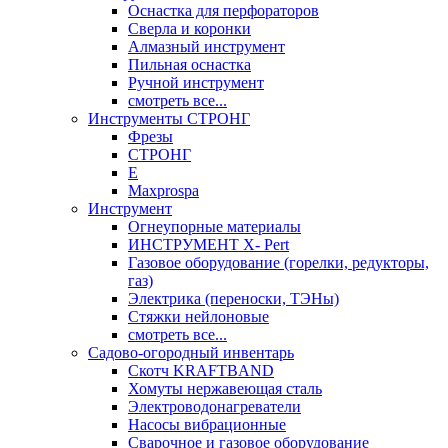
Оснастка для перфораторов
Сверла и коронки
Алмазный инструмент
Пильная оснастка
Ручной инструмент
смотреть все...
Инструменты СТРОНГ
Фрезы
СТРОНГ
Е
Maxprospa
Инструмент
Огнеупорные материалы
ИНСТРУМЕНТ X- Pert
Газовое оборудование (горелки, редукторы,
газ)
Электрика (переноски, ТЭНы)
Стяжки нейлоновые
смотреть все...
Садово-огородный инвентарь
Скотч KRAFTBAND
Хомуты нержавеющая сталь
Электроводонагреватели
Насосы вибрационные
Сварочное и газовое оборудование