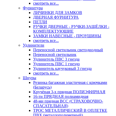
смотреть все...
Фурнитура
ЛИЧИНКИ ДЛЯ ЗАМКОВ
ДВЕРНАЯ ФУРНИТУРА
ПЕТЛИ
РУЧКИ ДВЕРНЫЕ - РУЧКИ-ЗАЩЁЛКИ -
КОМПЛЕКТУЮЩИЕ
ЗАМКИ НАВЕСНЫЕ - ПРОУШИНЫ
смотреть все...
Удлинители
Переносной светильник светодиодный
Переносной светильник
Удлинитель ПВС 3 гнезда
Удлинитель ПВС 1 гнездо
Удлинитель каучуковый 3 гнезда
смотреть все...
Шнуры
Резинка багажная эластичная с крючками
(Беларусь)
Кручёная 3-х прядная ПОЛИЭФИРНАЯ
16-ти ПРЯДНАЯ полиамидная
48-ми прядная ВСС (СТРАХОВОЧНО-
СПАСАТЕЛЬНАЯ)
ТРОС МЕТАЛЛИЧЕСКИЙ В ОПЛЕТКЕ
ПВХ (металлополимерный)