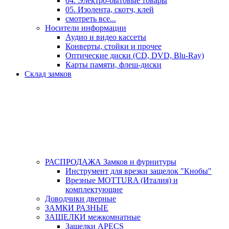
04. Электро-бытовые товары
05. Изолента, скотч, клей
смотреть все...
Носители информации
Аудио и видео кассеты
Конверты, стойки и прочее
Оптические диски (CD, DVD, Blu-Ray)
Карты памяти, флеш-диски
Склад замков
РАСПРОДАЖА Замков и фурнитуры
Инструмент для врезки защелок "Кнобы"
Врезные MOTTURA (Италия) и
комплектующие
Доводчики дверные
ЗАМКИ РАЗНЫЕ
ЗАЩЕЛКИ межкомнатные
Защелки APECS