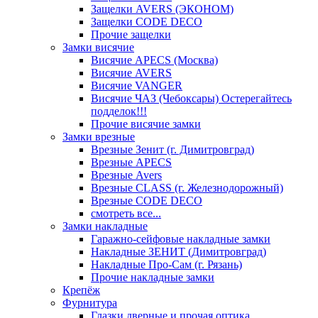
Защелки AVERS (ЭКОНОМ)
Защелки CODE DECO
Прочие защелки
Замки висячие
Висячие APECS (Москва)
Висячие AVERS
Висячие VANGER
Висячие ЧАЗ (Чебоксары) Остерегайтесь
подделок!!!
Прочие висячие замки
Замки врезные
Врезные Зенит (г. Димитровград)
Врезные APECS
Врезные Avers
Врезные CLASS (г. Железнодорожный)
Врезные CODE DECO
смотреть все...
Замки накладные
Гаражно-сейфовые накладные замки
Накладные ЗЕНИТ (Димитровград)
Накладные Про-Сам (г. Рязань)
Прочие накладные замки
Крепёж
Фурнитура
Глазки дверные и прочая оптика