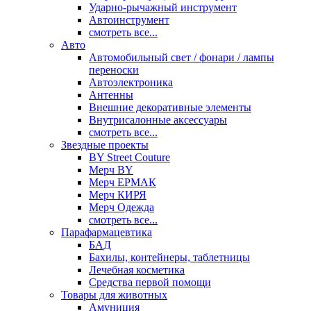
Ударно-рычажный инструмент
Автоинструмент
смотреть все...
Авто
Автомобильный свет / фонари / лампы
переноски
Автоэлектроника
Антенны
Внешние декоративные элементы
Внутрисалонные аксессуары
смотреть все...
Звездные проекты
BY Street Couture
Мерч BY
Мерч ЕРМАК
Мерч КИРЯ
Мерч Одежда
смотреть все...
Парафармацевтика
БАД
Бахилы, контейнеры, таблетницы
Лечебная косметика
Средства первой помощи
Товары для животных
Амуниция