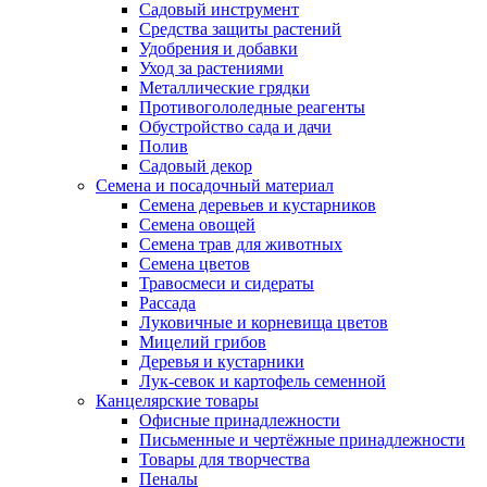
Садовый инструмент
Средства защиты растений
Удобрения и добавки
Уход за растениями
Металлические грядки
Противогололедные реагенты
Обустройство сада и дачи
Полив
Садовый декор
Семена и посадочный материал
Семена деревьев и кустарников
Семена овощей
Семена трав для животных
Семена цветов
Травосмеси и сидераты
Рассада
Луковичные и корневища цветов
Мицелий грибов
Деревья и кустарники
Лук-севок и картофель семенной
Канцелярские товары
Офисные принадлежности
Письменные и чертёжные принадлежности
Товары для творчества
Пеналы