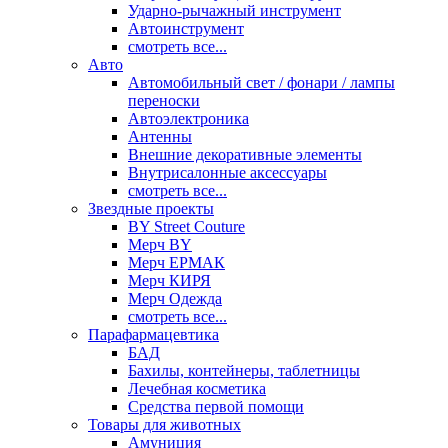
Ударно-рычажный инструмент
Автоинструмент
смотреть все...
Авто
Автомобильный свет / фонари / лампы
переноски
Автоэлектроника
Антенны
Внешние декоративные элементы
Внутрисалонные аксессуары
смотреть все...
Звездные проекты
BY Street Couture
Мерч BY
Мерч ЕРМАК
Мерч КИРЯ
Мерч Одежда
смотреть все...
Парафармацевтика
БАД
Бахилы, контейнеры, таблетницы
Лечебная косметика
Средства первой помощи
Товары для животных
Амуниция