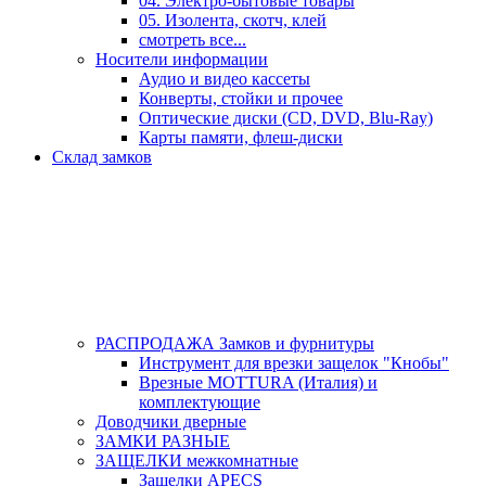
04. Электро-бытовые товары
05. Изолента, скотч, клей
смотреть все...
Носители информации
Аудио и видео кассеты
Конверты, стойки и прочее
Оптические диски (CD, DVD, Blu-Ray)
Карты памяти, флеш-диски
Склад замков
РАСПРОДАЖА Замков и фурнитуры
Инструмент для врезки защелок "Кнобы"
Врезные MOTTURA (Италия) и
комплектующие
Доводчики дверные
ЗАМКИ РАЗНЫЕ
ЗАЩЕЛКИ межкомнатные
Защелки APECS