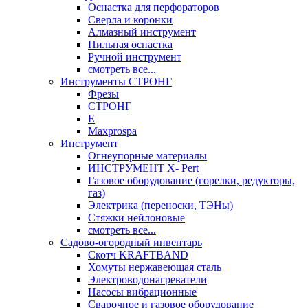
Оснастка для перфораторов
Сверла и коронки
Алмазный инструмент
Пильная оснастка
Ручной инструмент
смотреть все...
Инструменты СТРОНГ
Фрезы
СТРОНГ
Е
Maxprospa
Инструмент
Огнеупорные материалы
ИНСТРУМЕНТ X- Pert
Газовое оборудование (горелки, редукторы,
газ)
Электрика (переноски, ТЭНы)
Стяжки нейлоновые
смотреть все...
Садово-огородный инвентарь
Скотч KRAFTBAND
Хомуты нержавеющая сталь
Электроводонагреватели
Насосы вибрационные
Сварочное и газовое оборудование