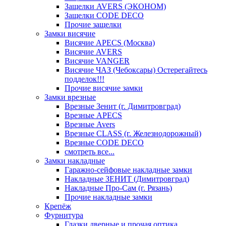
Защелки AVERS (ЭКОНОМ)
Защелки CODE DECO
Прочие защелки
Замки висячие
Висячие APECS (Москва)
Висячие AVERS
Висячие VANGER
Висячие ЧАЗ (Чебоксары) Остерегайтесь
подделок!!!
Прочие висячие замки
Замки врезные
Врезные Зенит (г. Димитровград)
Врезные APECS
Врезные Avers
Врезные CLASS (г. Железнодорожный)
Врезные CODE DECO
смотреть все...
Замки накладные
Гаражно-сейфовые накладные замки
Накладные ЗЕНИТ (Димитровград)
Накладные Про-Сам (г. Рязань)
Прочие накладные замки
Крепёж
Фурнитура
Глазки дверные и прочая оптика