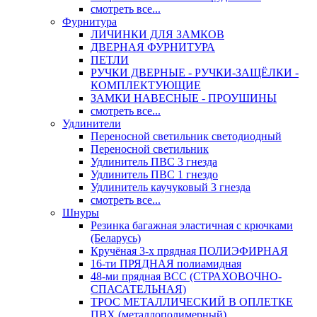
смотреть все...
Фурнитура
ЛИЧИНКИ ДЛЯ ЗАМКОВ
ДВЕРНАЯ ФУРНИТУРА
ПЕТЛИ
РУЧКИ ДВЕРНЫЕ - РУЧКИ-ЗАЩЁЛКИ -
КОМПЛЕКТУЮЩИЕ
ЗАМКИ НАВЕСНЫЕ - ПРОУШИНЫ
смотреть все...
Удлинители
Переносной светильник светодиодный
Переносной светильник
Удлинитель ПВС 3 гнезда
Удлинитель ПВС 1 гнездо
Удлинитель каучуковый 3 гнезда
смотреть все...
Шнуры
Резинка багажная эластичная с крючками
(Беларусь)
Кручёная 3-х прядная ПОЛИЭФИРНАЯ
16-ти ПРЯДНАЯ полиамидная
48-ми прядная ВСС (СТРАХОВОЧНО-
СПАСАТЕЛЬНАЯ)
ТРОС МЕТАЛЛИЧЕСКИЙ В ОПЛЕТКЕ
ПВХ (металлополимерный)