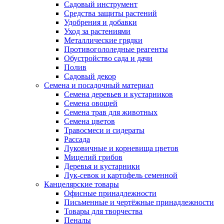
Садовый инструмент
Средства защиты растений
Удобрения и добавки
Уход за растениями
Металлические грядки
Противогололедные реагенты
Обустройство сада и дачи
Полив
Садовый декор
Семена и посадочный материал
Семена деревьев и кустарников
Семена овощей
Семена трав для животных
Семена цветов
Травосмеси и сидераты
Рассада
Луковичные и корневища цветов
Мицелий грибов
Деревья и кустарники
Лук-севок и картофель семенной
Канцелярские товары
Офисные принадлежности
Письменные и чертёжные принадлежности
Товары для творчества
Пеналы