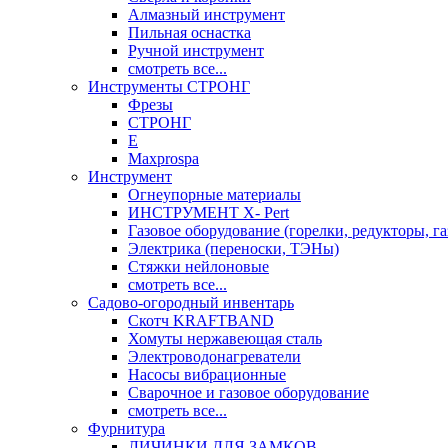
Алмазный инструмент
Пильная оснастка
Ручной инструмент
смотреть все...
Инструменты СТРОНГ
Фрезы
СТРОНГ
Е
Maxprospa
Инструмент
Огнеупорные материалы
ИНСТРУМЕНТ X- Pert
Газовое оборудование (горелки, редукторы, га
Электрика (переноски, ТЭНы)
Стяжки нейлоновые
смотреть все...
Садово-огородный инвентарь
Скотч KRAFTBAND
Хомуты нержавеющая сталь
Электроводонагреватели
Насосы вибрационные
Сварочное и газовое оборудование
смотреть все...
Фурнитура
ЛИЧИНКИ ДЛЯ ЗАМКОВ