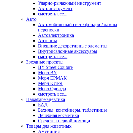
Ударно-рычажный инструмент
Автоинструмент
смотреть все...
Авто
Автомобильный свет / фонари / лампы
переноски
Автоэлектроника
Антенны
Внешние декоративные элементы
Внутрисалонные аксессуары
смотреть все...
Звездные проекты
BY Street Couture
Мерч BY
Мерч ЕРМАК
Мерч КИРЯ
Мерч Одежда
смотреть все...
Парафармацевтика
БАД
Бахилы, контейнеры, таблетницы
Лечебная косметика
Средства первой помощи
Товары для животных
Амуниция