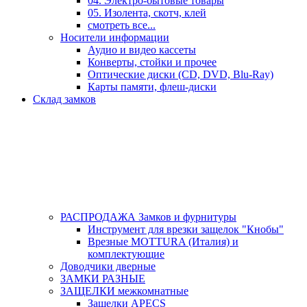
04. Электро-бытовые товары
05. Изолента, скотч, клей
смотреть все...
Носители информации
Аудио и видео кассеты
Конверты, стойки и прочее
Оптические диски (CD, DVD, Blu-Ray)
Карты памяти, флеш-диски
Склад замков
РАСПРОДАЖА Замков и фурнитуры
Инструмент для врезки защелок "Кнобы"
Врезные MOTTURA (Италия) и
комплектующие
Доводчики дверные
ЗАМКИ РАЗНЫЕ
ЗАЩЕЛКИ межкомнатные
Защелки APECS