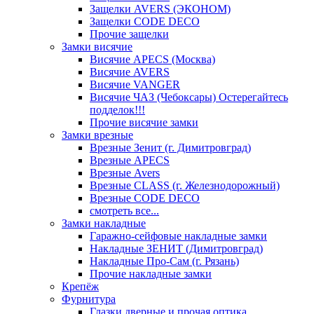
Защелки AVERS (ЭКОНОМ)
Защелки CODE DECO
Прочие защелки
Замки висячие
Висячие APECS (Москва)
Висячие AVERS
Висячие VANGER
Висячие ЧАЗ (Чебоксары) Остерегайтесь
подделок!!!
Прочие висячие замки
Замки врезные
Врезные Зенит (г. Димитровград)
Врезные APECS
Врезные Avers
Врезные CLASS (г. Железнодорожный)
Врезные CODE DECO
смотреть все...
Замки накладные
Гаражно-сейфовые накладные замки
Накладные ЗЕНИТ (Димитровград)
Накладные Про-Сам (г. Рязань)
Прочие накладные замки
Крепёж
Фурнитура
Глазки дверные и прочая оптика