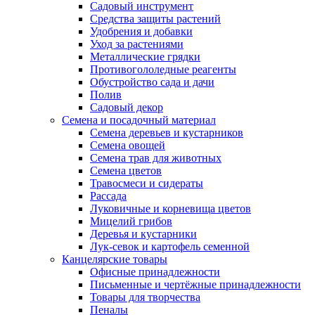
Садовый инструмент
Средства защиты растений
Удобрения и добавки
Уход за растениями
Металлические грядки
Противогололедные реагенты
Обустройство сада и дачи
Полив
Садовый декор
Семена и посадочный материал
Семена деревьев и кустарников
Семена овощей
Семена трав для животных
Семена цветов
Травосмеси и сидераты
Рассада
Луковичные и корневища цветов
Мицелий грибов
Деревья и кустарники
Лук-севок и картофель семенной
Канцелярские товары
Офисные принадлежности
Письменные и чертёжные принадлежности
Товары для творчества
Пеналы