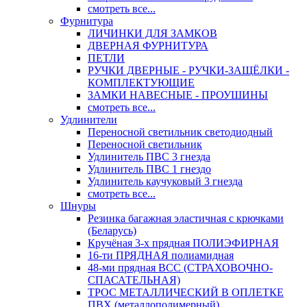
смотреть все...
Фурнитура
ЛИЧИНКИ ДЛЯ ЗАМКОВ
ДВЕРНАЯ ФУРНИТУРА
ПЕТЛИ
РУЧКИ ДВЕРНЫЕ - РУЧКИ-ЗАЩЁЛКИ -
КОМПЛЕКТУЮЩИЕ
ЗАМКИ НАВЕСНЫЕ - ПРОУШИНЫ
смотреть все...
Удлинители
Переносной светильник светодиодный
Переносной светильник
Удлинитель ПВС 3 гнезда
Удлинитель ПВС 1 гнездо
Удлинитель каучуковый 3 гнезда
смотреть все...
Шнуры
Резинка багажная эластичная с крючками
(Беларусь)
Кручёная 3-х прядная ПОЛИЭФИРНАЯ
16-ти ПРЯДНАЯ полиамидная
48-ми прядная ВСС (СТРАХОВОЧНО-
СПАСАТЕЛЬНАЯ)
ТРОС МЕТАЛЛИЧЕСКИЙ В ОПЛЕТКЕ
ПВХ (металлополимерный)