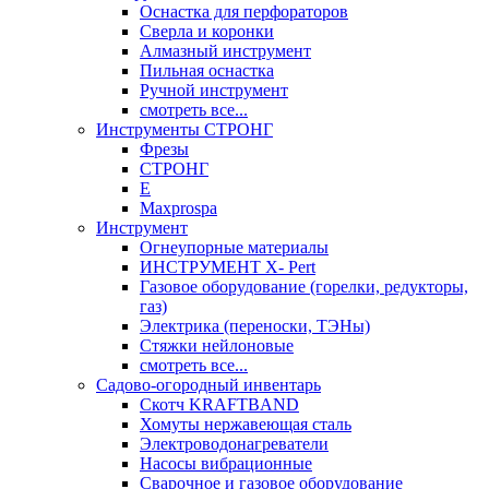
Оснастка для перфораторов
Сверла и коронки
Алмазный инструмент
Пильная оснастка
Ручной инструмент
смотреть все...
Инструменты СТРОНГ
Фрезы
СТРОНГ
Е
Maxprospa
Инструмент
Огнеупорные материалы
ИНСТРУМЕНТ X- Pert
Газовое оборудование (горелки, редукторы,
газ)
Электрика (переноски, ТЭНы)
Стяжки нейлоновые
смотреть все...
Садово-огородный инвентарь
Скотч KRAFTBAND
Хомуты нержавеющая сталь
Электроводонагреватели
Насосы вибрационные
Сварочное и газовое оборудование