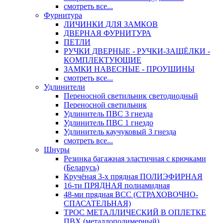
смотреть все...
Фурнитура
ЛИЧИНКИ ДЛЯ ЗАМКОВ
ДВЕРНАЯ ФУРНИТУРА
ПЕТЛИ
РУЧКИ ДВЕРНЫЕ - РУЧКИ-ЗАЩЁЛКИ -
КОМПЛЕКТУЮЩИЕ
ЗАМКИ НАВЕСНЫЕ - ПРОУШИНЫ
смотреть все...
Удлинители
Переносной светильник светодиодный
Переносной светильник
Удлинитель ПВС 3 гнезда
Удлинитель ПВС 1 гнездо
Удлинитель каучуковый 3 гнезда
смотреть все...
Шнуры
Резинка багажная эластичная с крючками
(Беларусь)
Кручёная 3-х прядная ПОЛИЭФИРНАЯ
16-ти ПРЯДНАЯ полиамидная
48-ми прядная ВСС (СТРАХОВОЧНО-
СПАСАТЕЛЬНАЯ)
ТРОС МЕТАЛЛИЧЕСКИЙ В ОПЛЕТКЕ
ПВХ (металлополимерный)