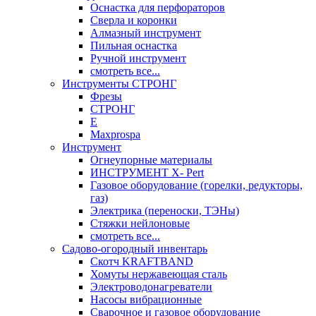
Оснастка для перфораторов
Сверла и коронки
Алмазный инструмент
Пильная оснастка
Ручной инструмент
смотреть все...
Инструменты СТРОНГ
Фрезы
СТРОНГ
Е
Maxprospa
Инструмент
Огнеупорные материалы
ИНСТРУМЕНТ X- Pert
Газовое оборудование (горелки, редукторы,
газ)
Электрика (переноски, ТЭНы)
Стяжки нейлоновые
смотреть все...
Садово-огородный инвентарь
Скотч KRAFTBAND
Хомуты нержавеющая сталь
Электроводонагреватели
Насосы вибрационные
Сварочное и газовое оборудование