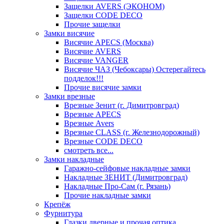
Защелки AVERS (ЭКОНОМ)
Защелки CODE DECO
Прочие защелки
Замки висячие
Висячие APECS (Москва)
Висячие AVERS
Висячие VANGER
Висячие ЧАЗ (Чебоксары) Остерегайтесь
подделок!!!
Прочие висячие замки
Замки врезные
Врезные Зенит (г. Димитровград)
Врезные APECS
Врезные Avers
Врезные CLASS (г. Железнодорожный)
Врезные CODE DECO
смотреть все...
Замки накладные
Гаражно-сейфовые накладные замки
Накладные ЗЕНИТ (Димитровград)
Накладные Про-Сам (г. Рязань)
Прочие накладные замки
Крепёж
Фурнитура
Глазки дверные и прочая оптика