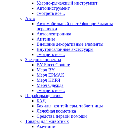
Ударно-рычажный инструмент
Автоинструмент
смотреть все...
Авто
Автомобильный свет / фонари / лампы
переноски
Автоэлектроника
Антенны
Внешние декоративные элементы
Внутрисалонные аксессуары
смотреть все...
Звездные проекты
BY Street Couture
Мерч BY
Мерч ЕРМАК
Мерч КИРЯ
Мерч Одежда
смотреть все...
Парафармацевтика
БАД
Бахилы, контейнеры, таблетницы
Лечебная косметика
Средства первой помощи
Товары для животных
Амуниция