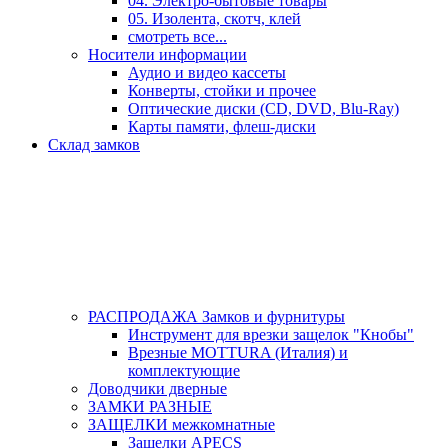
04. Электро-бытовые товары
05. Изолента, скотч, клей
смотреть все...
Носители информации
Аудио и видео кассеты
Конверты, стойки и прочее
Оптические диски (CD, DVD, Blu-Ray)
Карты памяти, флеш-диски
Склад замков
РАСПРОДАЖА Замков и фурнитуры
Инструмент для врезки защелок "Кнобы"
Врезные MOTTURA (Италия) и
комплектующие
Доводчики дверные
ЗАМКИ РАЗНЫЕ
ЗАЩЕЛКИ межкомнатные
Защелки APECS