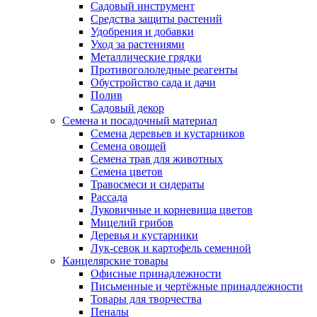
Садовый инструмент
Средства защиты растений
Удобрения и добавки
Уход за растениями
Металлические грядки
Противогололедные реагенты
Обустройство сада и дачи
Полив
Садовый декор
Семена и посадочный материал
Семена деревьев и кустарников
Семена овощей
Семена трав для животных
Семена цветов
Травосмеси и сидераты
Рассада
Луковичные и корневища цветов
Мицелий грибов
Деревья и кустарники
Лук-севок и картофель семенной
Канцелярские товары
Офисные принадлежности
Письменные и чертёжные принадлежности
Товары для творчества
Пеналы