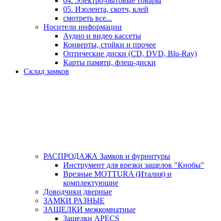
04. Электро-бытовые товары
05. Изолента, скотч, клей
смотреть все...
Носители информации
Аудио и видео кассеты
Конверты, стойки и прочее
Оптические диски (CD, DVD, Blu-Ray)
Карты памяти, флеш-диски
Склад замков
РАСПРОДАЖА Замков и фурнитуры
Инструмент для врезки защелок "Кнобы"
Врезные MOTTURA (Италия) и
комплектующие
Доводчики дверные
ЗАМКИ РАЗНЫЕ
ЗАЩЕЛКИ межкомнатные
Защелки APECS