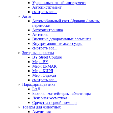
Ударно-рычажный инструмент
Автоинструмент
смотреть все...
Авто
Автомобильный свет / фонари / лампы
переноски
Автоэлектроника
Антенны
Внешние декоративные элементы
Внутрисалонные аксессуары
смотреть все...
Звездные проекты
BY Street Couture
Мерч BY
Мерч ЕРМАК
Мерч КИРЯ
Мерч Одежда
смотреть все...
Парафармацевтика
БАД
Бахилы, контейнеры, таблетницы
Лечебная косметика
Средства первой помощи
Товары для животных
Амуниция