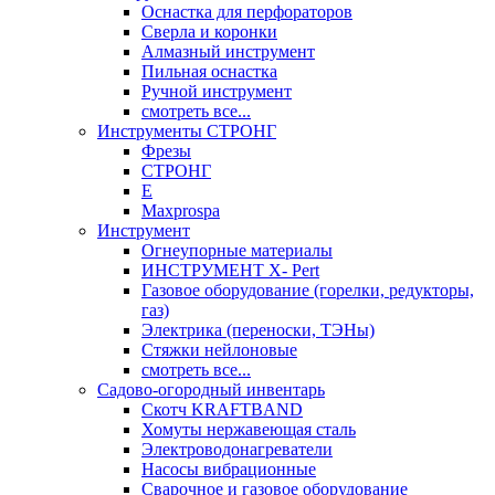
Оснастка для перфораторов
Сверла и коронки
Алмазный инструмент
Пильная оснастка
Ручной инструмент
смотреть все...
Инструменты СТРОНГ
Фрезы
СТРОНГ
Е
Maxprospa
Инструмент
Огнеупорные материалы
ИНСТРУМЕНТ X- Pert
Газовое оборудование (горелки, редукторы,
газ)
Электрика (переноски, ТЭНы)
Стяжки нейлоновые
смотреть все...
Садово-огородный инвентарь
Скотч KRAFTBAND
Хомуты нержавеющая сталь
Электроводонагреватели
Насосы вибрационные
Сварочное и газовое оборудование