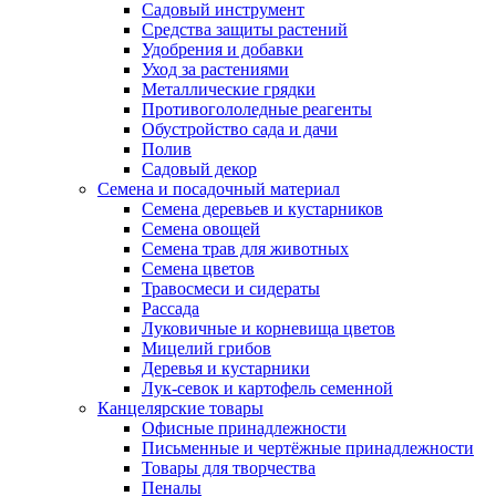
Садовый инструмент
Средства защиты растений
Удобрения и добавки
Уход за растениями
Металлические грядки
Противогололедные реагенты
Обустройство сада и дачи
Полив
Садовый декор
Семена и посадочный материал
Семена деревьев и кустарников
Семена овощей
Семена трав для животных
Семена цветов
Травосмеси и сидераты
Рассада
Луковичные и корневища цветов
Мицелий грибов
Деревья и кустарники
Лук-севок и картофель семенной
Канцелярские товары
Офисные принадлежности
Письменные и чертёжные принадлежности
Товары для творчества
Пеналы