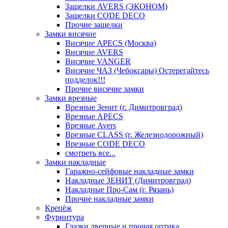
Защелки AVERS (ЭКОНОМ)
Защелки CODE DECO
Прочие защелки
Замки висячие
Висячие APECS (Москва)
Висячие AVERS
Висячие VANGER
Висячие ЧАЗ (Чебоксары) Остерегайтесь
подделок!!!
Прочие висячие замки
Замки врезные
Врезные Зенит (г. Димитровград)
Врезные APECS
Врезные Avers
Врезные CLASS (г. Железнодорожный)
Врезные CODE DECO
смотреть все...
Замки накладные
Гаражно-сейфовые накладные замки
Накладные ЗЕНИТ (Димитровград)
Накладные Про-Сам (г. Рязань)
Прочие накладные замки
Крепёж
Фурнитура
Глазки дверные и прочая оптика