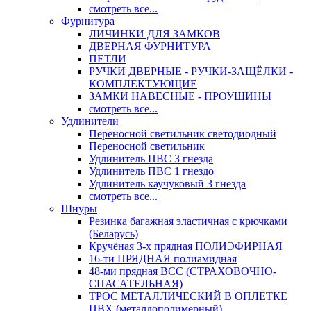
смотреть все...
Фурнитура
ЛИЧИНКИ ДЛЯ ЗАМКОВ
ДВЕРНАЯ ФУРНИТУРА
ПЕТЛИ
РУЧКИ ДВЕРНЫЕ - РУЧКИ-ЗАЩЁЛКИ -
КОМПЛЕКТУЮЩИЕ
ЗАМКИ НАВЕСНЫЕ - ПРОУШИНЫ
смотреть все...
Удлинители
Переносной светильник светодиодный
Переносной светильник
Удлинитель ПВС 3 гнезда
Удлинитель ПВС 1 гнездо
Удлинитель каучуковый 3 гнезда
смотреть все...
Шнуры
Резинка багажная эластичная с крючками
(Беларусь)
Кручёная 3-х прядная ПОЛИЭФИРНАЯ
16-ти ПРЯДНАЯ полиамидная
48-ми прядная ВСС (СТРАХОВОЧНО-
СПАСАТЕЛЬНАЯ)
ТРОС МЕТАЛЛИЧЕСКИЙ В ОПЛЕТКЕ
ПВХ (металлополимерный)