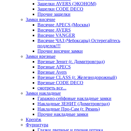
Защелки AVERS (ЭКОНОМ)
Защелки CODE DECO
Прочие защелки
Замки висячие
Висячие APECS (Москва)
Висячие AVERS
Висячие VANGER
Висячие ЧАЗ (Чебоксары) Остерегайтесь
подделок!!!
Прочие висячие замки
Замки врезные
Врезные Зенит (г. Димитровград)
Врезные APECS
Врезные Avers
Врезные CLASS (г. Железнодорожный)
Врезные CODE DECO
смотреть все...
Замки накладные
Гаражно-сейфовые накладные замки
Накладные ЗЕНИТ (Димитровград)
Накладные Про-Сам (г. Рязань)
Прочие накладные замки
Крепёж
Фурнитура
Глазки дверные и прочая оптика