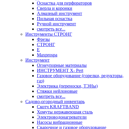
Оснастка для перфораторов
Сверла и коронки
Алмазный инструмент
Пильная оснастка
Ручной инструмент
смотреть все...
Инструменты СТРОНГ
Фрезы
СТРОНГ
Е
Maxprospa
Инструмент
Огнеупорные материалы
ИНСТРУМЕНТ X- Pert
Газовое оборудование (горелки, редукторы,
газ)
Электрика (переноски, ТЭНы)
Стяжки нейлоновые
смотреть все...
Садово-огородный инвентарь
Скотч KRAFTBAND
Хомуты нержавеющая сталь
Электроводонагреватели
Насосы вибрационные
Сварочное и газовое оборудование