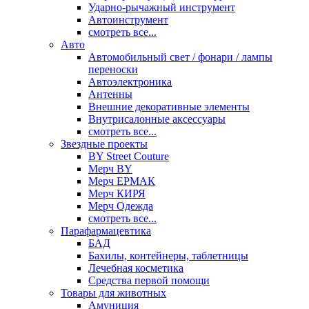
Ударно-рычажный инструмент
Автоинструмент
смотреть все...
Авто
Автомобильный свет / фонари / лампы
переноски
Автоэлектроника
Антенны
Внешние декоративные элементы
Внутрисалонные аксессуары
смотреть все...
Звездные проекты
BY Street Couture
Мерч BY
Мерч ЕРМАК
Мерч КИРЯ
Мерч Одежда
смотреть все...
Парафармацевтика
БАД
Бахилы, контейнеры, таблетницы
Лечебная косметика
Средства первой помощи
Товары для животных
Амуниция