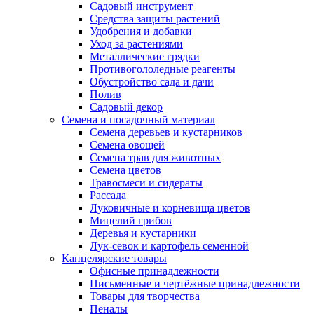
Садовый инструмент
Средства защиты растений
Удобрения и добавки
Уход за растениями
Металлические грядки
Противогололедные реагенты
Обустройство сада и дачи
Полив
Садовый декор
Семена и посадочный материал
Семена деревьев и кустарников
Семена овощей
Семена трав для животных
Семена цветов
Травосмеси и сидераты
Рассада
Луковичные и корневища цветов
Мицелий грибов
Деревья и кустарники
Лук-севок и картофель семенной
Канцелярские товары
Офисные принадлежности
Письменные и чертёжные принадлежности
Товары для творчества
Пеналы