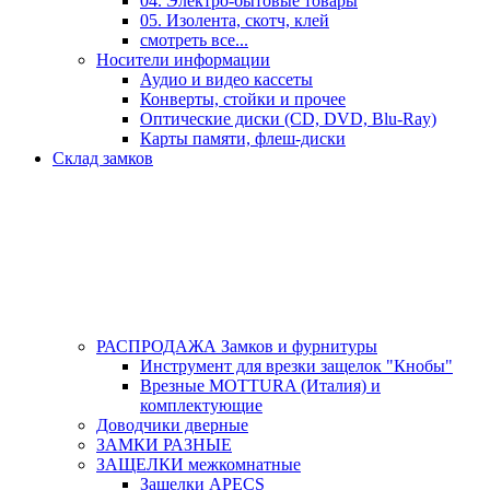
04. Электро-бытовые товары
05. Изолента, скотч, клей
смотреть все...
Носители информации
Аудио и видео кассеты
Конверты, стойки и прочее
Оптические диски (CD, DVD, Blu-Ray)
Карты памяти, флеш-диски
Склад замков
РАСПРОДАЖА Замков и фурнитуры
Инструмент для врезки защелок "Кнобы"
Врезные MOTTURA (Италия) и
комплектующие
Доводчики дверные
ЗАМКИ РАЗНЫЕ
ЗАЩЕЛКИ межкомнатные
Защелки APECS