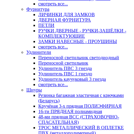
смотреть все...
Фурнитура
ЛИЧИНКИ ДЛЯ ЗАМКОВ
ДВЕРНАЯ ФУРНИТУРА
ПЕТЛИ
РУЧКИ ДВЕРНЫЕ - РУЧКИ-ЗАЩЁЛКИ -
КОМПЛЕКТУЮЩИЕ
ЗАМКИ НАВЕСНЫЕ - ПРОУШИНЫ
смотреть все...
Удлинители
Переносной светильник светодиодный
Переносной светильник
Удлинитель ПВС 3 гнезда
Удлинитель ПВС 1 гнездо
Удлинитель каучуковый 3 гнезда
смотреть все...
Шнуры
Резинка багажная эластичная с крючками
(Беларусь)
Кручёная 3-х прядная ПОЛИЭФИРНАЯ
16-ти ПРЯДНАЯ полиамидная
48-ми прядная ВСС (СТРАХОВОЧНО-
СПАСАТЕЛЬНАЯ)
ТРОС МЕТАЛЛИЧЕСКИЙ В ОПЛЕТКЕ
ПВХ (металлополимерный)